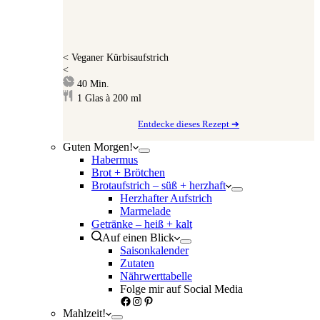
<
Veganer Kürbisaufstrich
<
Minuten
40
Min.
1
Glas à 200 ml
Entdecke dieses Rezept ➔
Guten Morgen!
Habermus
Brot + Brötchen
Brotaufstrich – süß + herzhaft
Herzhafter Aufstrich
Marmelade
Getränke – heiß + kalt
Auf einen Blick
Saisonkalender
Zutaten
Nährwerttabelle
Folge mir auf Social Media
Facebook
Instagram
Pinterest
Mahlzeit!