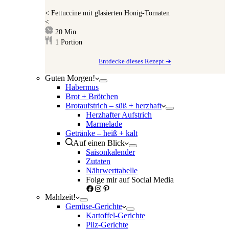
<
Fettuccine mit glasierten Honig-Tomaten
<
Minuten
20
Min.
1
Portion
Entdecke dieses Rezept ➔
Guten Morgen!
Habermus
Brot + Brötchen
Brotaufstrich – süß + herzhaft
Herzhafter Aufstrich
Marmelade
Getränke – heiß + kalt
Auf einen Blick
Saisonkalender
Zutaten
Nährwerttabelle
Folge mir auf Social Media
Facebook
Instagram
Pinterest
Mahlzeit!
Gemüse-Gerichte
Kartoffel-Gerichte
Pilz-Gerichte