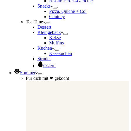
Risotto + Reis-Gerichte
Snacks
Pizza, Quiche + Co.
Chutney
Tea Time
Dessert
Kleingebäck
Kekse
Muffins
Kuchen
Käsekuchen
Strudel
Ostern
Sommer
Für dich mit ❤ gekocht