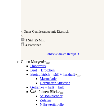
<
Omas Gemüsesuppe mit Eierstich
<
Stunde
Minuten
1
Std.
25
Min.
4
Portionen
Entdecke dieses Rezept ➔
Guten Morgen!
Habermus
Brot + Brötchen
Brotaufstrich – süß + herzhaft
Marmelade
Herzhafter Aufstrich
Getränke – heiß + kalt
Auf einen Blick
Saisonkalender
Zutaten
Nährwerttabelle