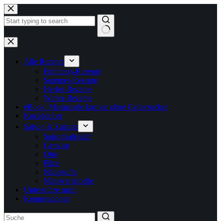
Zum
Inhalt
springen
Keine
Ergebnisse
Alle Rezepte
Frühlings-Rezepte
Sommer-Rezepte
Herbst-Rezepte
Winter-Rezepte
eBook: Marmelade kochen ohne Gelierzucker
Kochbücher
Saison & Zutaten
Saisonkalender
Gemüse
Obst
Pilze
Nährstoffe
Nährwerttabelle
Unterstütze mich
Kooperationen