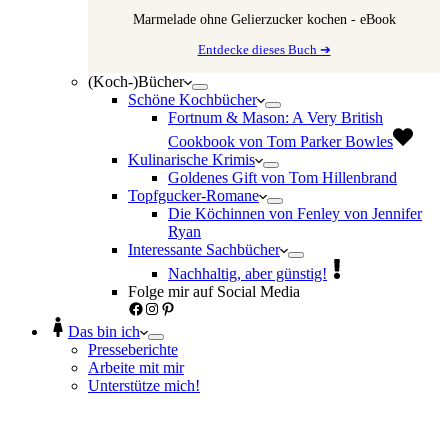
Marmelade ohne Gelierzucker kochen - eBook
Entdecke dieses Buch ➔
(Koch-)Bücher
Schöne Kochbücher
Fortnum & Mason: A Very British
Cookbook von Tom Parker Bowles
Kulinarische Krimis
Goldenes Gift von Tom Hillenbrand
Topfgucker-Romane
Die Köchinnen von Fenley von Jennifer
Ryan
Interessante Sachbücher
Nachhaltig, aber günstig!
Folge mir auf Social Media
Facebook
Instagram
Pinterest
Das bin ich
Presseberichte
Arbeite mit mir
Unterstütze mich!