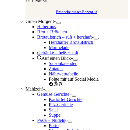
1
Portion
Entdecke dieses Rezept ➔
Guten Morgen!
Habermus
Brot + Brötchen
Brotaufstrich – süß + herzhaft
Herzhafter Brotaufstrich
Marmelade
Getränke – heiß + kalt
Auf einen Blick
Saisonkalender
Zutaten
Nährwerttabelle
Folge mir auf Social Media
Facebook
Instagram
Pinterest
Mahlzeit!
Gemüse-Gerichte
Kartoffel-Gerichte
Pilz-Gerichte
Salat
Suppe
Pasta + Nudeln
Pesto