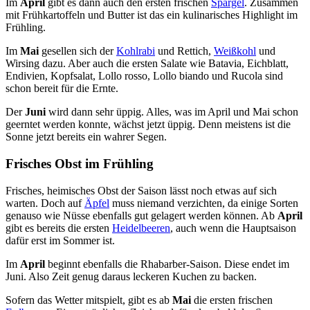
Im
April
gibt es dann auch den ersten frischen
Spargel
. Zusammen
mit Frühkartoffeln und Butter ist das ein kulinarisches Highlight im
Frühling.
Im
Mai
gesellen sich der
Kohlrabi
und Rettich,
Weißkohl
und
Wirsing dazu. Aber auch die ersten Salate wie Batavia, Eichblatt,
Endivien, Kopfsalat, Lollo rosso, Lollo biando und Rucola sind
schon bereit für die Ernte.
Der
Juni
wird dann sehr üppig. Alles, was im April und Mai schon
geerntet werden konnte, wächst jetzt üppig. Denn meistens ist die
Sonne jetzt bereits ein wahrer Segen.
Frisches Obst im Frühling
Frisches, heimisches Obst der Saison lässt noch etwas auf sich
warten. Doch auf
Äpfel
muss niemand verzichten, da einige Sorten
genauso wie Nüsse ebenfalls gut gelagert werden können. Ab
April
gibt es bereits die ersten
Heidelbeeren
, auch wenn die Hauptsaison
dafür erst im Sommer ist.
Im
April
beginnt ebenfalls die Rhabarber-Saison. Diese endet im
Juni. Also Zeit genug daraus leckeren Kuchen zu backen.
Sofern das Wetter mitspielt, gibt es ab
Mai
die ersten frischen