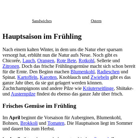
Sandwiches
Ostern
Hauptsaison im Frühling
Nach einem kalten Winter, in dem uns die Natur eher sparsam
versorgt hat, erblüht nun die Natur aufs Neue. Noch gibt es
Chicorée,
Lauch
,
Orangen
,
Rote Bete
,
Rotkohl
, Sellerie und
Zitronen
. Doch das frische Frühlingsgemüse macht sich schon bereit
für die Ernte. Den Beginn machen
Blumenkohl
,
Radieschen
und
Spinat.
Kartoffeln
,
Karotten
, Knoblauch und
Zwiebeln
gibt es das
ganze Jahr über, da sie gut gelagert werden können.
Zuchtchampignons und andere Pilze wie
Kräuterseitlinge
, Shiitake-
und
Austernpilze
findest du ebenso das ganze Jahr über frisch.
Frisches Gemüse im Frühling
Im
April
beginnt die Vorsaison für Auberginen, Blumenkohl,
Bohnen,
Brokkoli
und
Tomaten
. Die Hauptsaison liegt im Sommer
und dauert bis zum Herbst.