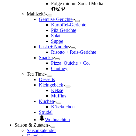
Folge mir auf Social Media
Facebook
Instagram
Pinterest
Mahlzeit!
Gemüse-Gerichte
Kartoffel-Gerichte
Pilz-Gerichte
Salat
Suppe
Pasta + Nudeln
Risotto + Reis-Gerichte
Snacks
Pizza, Quiche + Co.
Chutney
Tea Time
Desserts
Kleingebäck
Kekse
Muffins
Kuchen
Käsekuchen
Strudel
Weihnachten
Saison & Zutaten
Saisonkalender
Gemüse