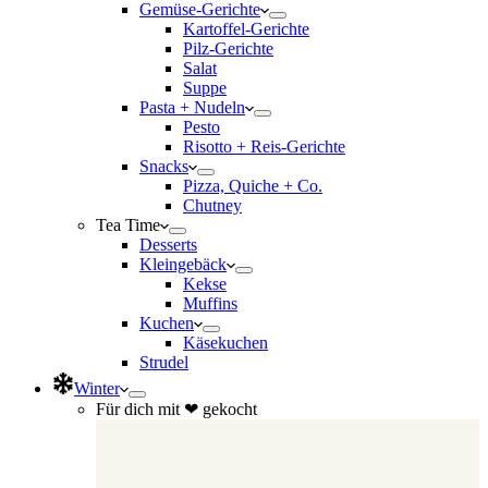
Gemüse-Gerichte
Kartoffel-Gerichte
Pilz-Gerichte
Salat
Suppe
Pasta + Nudeln
Pesto
Risotto + Reis-Gerichte
Snacks
Pizza, Quiche + Co.
Chutney
Tea Time
Desserts
Kleingebäck
Kekse
Muffins
Kuchen
Käsekuchen
Strudel
Winter
Für dich mit ❤ gekocht