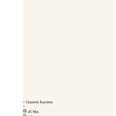
<
Glasierte Karotten
<
Minuten
45
Min.