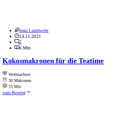
Inga Landwehr
14.11.2021
2
6 Min
Kokosmakronen für die Teatime
Weihnachten
30
Makronen
Minuten
55
Min.
Kokosmakronen
zum Rezept
für
die
Teatime