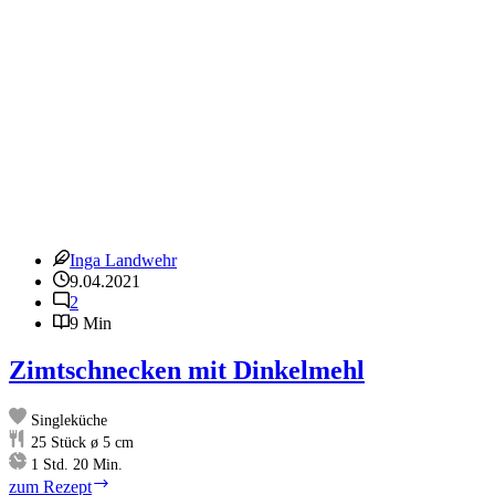
Inga Landwehr
9.04.2021
2
9 Min
Zimtschnecken mit Dinkelmehl
Singleküche
25
Stück ø 5 cm
Stunde
Minuten
1
Std.
20
Min.
Zimtschnecken
zum Rezept