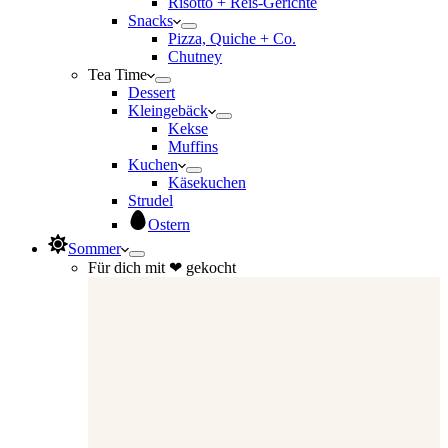
Risotto + Reis-Gerichte
Snacks
Pizza, Quiche + Co.
Chutney
Tea Time
Dessert
Kleingebäck
Kekse
Muffins
Kuchen
Käsekuchen
Strudel
Ostern
Sommer
Für dich mit ❤ gekocht