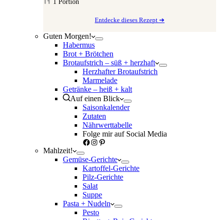
1
Portion
Entdecke dieses Rezept ➔
Guten Morgen!
Habermus
Brot + Brötchen
Brotaufstrich – süß + herzhaft
Herzhafter Brotaufstrich
Marmelade
Getränke – heiß + kalt
Auf einen Blick
Saisonkalender
Zutaten
Nährwerttabelle
Folge mir auf Social Media
Facebook
Instagram
Pinterest
Mahlzeit!
Gemüse-Gerichte
Kartoffel-Gerichte
Pilz-Gerichte
Salat
Suppe
Pasta + Nudeln
Pesto