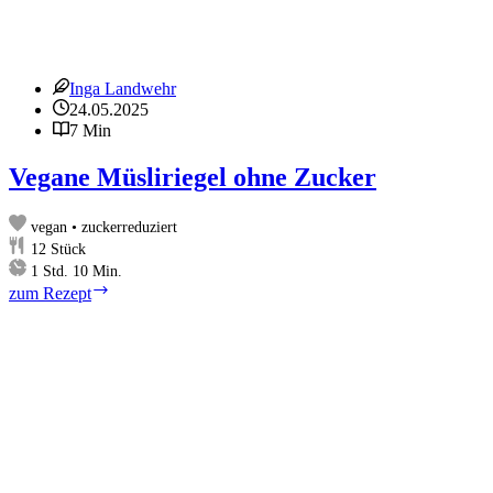
Inga Landwehr
24.05.2025
7 Min
Vegane Müsliriegel ohne Zucker
vegan • zuckerreduziert
12
Stück
Stunde
Minuten
1
Std.
10
Min.
Vegane
zum Rezept
Müsliriegel
ohne
Zucker