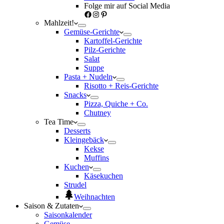
Folge mir auf Social Media
Facebook
Instagram
Pinterest
Mahlzeit!
Gemüse-Gerichte
Kartoffel-Gerichte
Pilz-Gerichte
Salat
Suppe
Pasta + Nudeln
Risotto + Reis-Gerichte
Snacks
Pizza, Quiche + Co.
Chutney
Tea Time
Desserts
Kleingebäck
Kekse
Muffins
Kuchen
Käsekuchen
Strudel
Weihnachten
Saison & Zutaten
Saisonkalender
Gemüse