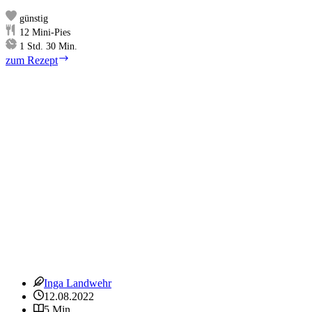
günstig
12
Mini-Pies
Stunde
Minuten
1
Std.
30
Min.
Lemon
zum Rezept
Meringue
Pie
mit
Panna
Cotta
Inga Landwehr
12.08.2022
5 Min