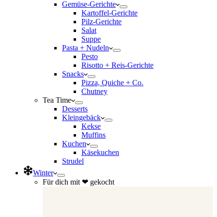
Gemüse-Gerichte
Kartoffel-Gerichte
Pilz-Gerichte
Salat
Suppe
Pasta + Nudeln
Pesto
Risotto + Reis-Gerichte
Snacks
Pizza, Quiche + Co.
Chutney
Tea Time
Desserts
Kleingebäck
Kekse
Muffins
Kuchen
Käsekuchen
Strudel
Winter
Für dich mit ❤ gekocht