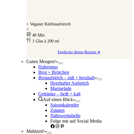
<
Veganer Kürbisaufstrich
<
Minuten
40
Min.
1
Glas à 200 ml
Entdecke dieses Rezept ➔
Guten Morgen!
Habermus
Brot + Brötchen
Brotaufstrich – süß + herzhaft
Herzhafter Aufstrich
Marmelade
Getränke – heiß + kalt
Auf einen Blick
Saisonkalender
Zutaten
Nährwerttabelle
Folge mir auf Social Media
Facebook
Instagram
Pinterest
Mahlzeit!