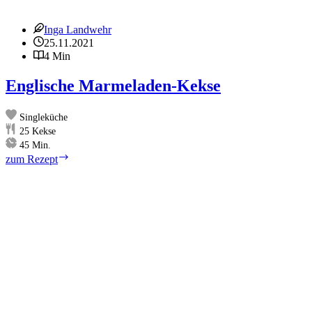
Inga Landwehr
25.11.2021
4 Min
Englische Marmeladen-Kekse
Singleküche
25
Kekse
Minuten
45
Min.
Englische
zum Rezept
Marmeladen-
Kekse