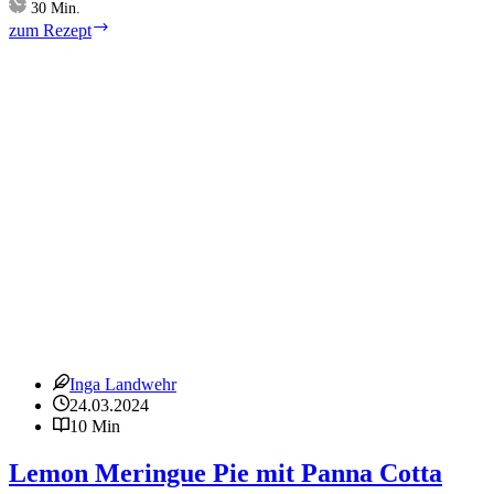
Minuten
30
Min.
Schokoladen-
zum Rezept
Scones
–
Chocolate
Scones
Inga Landwehr
24.03.2024
10 Min
Lemon Meringue Pie mit Panna Cotta