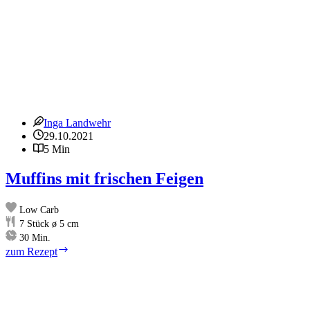
Inga Landwehr
29.10.2021
5 Min
Muffins mit frischen Feigen
Low Carb
7
Stück ø 5 cm
Minuten
30
Min.
Muffins
zum Rezept
mit
frischen
Feigen