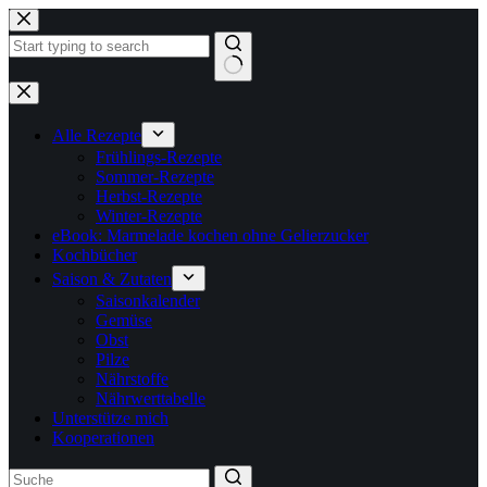
Zum
Inhalt
springen
Keine
Ergebnisse
Alle Rezepte
Frühlings-Rezepte
Sommer-Rezepte
Herbst-Rezepte
Winter-Rezepte
eBook: Marmelade kochen ohne Gelierzucker
Kochbücher
Saison & Zutaten
Saisonkalender
Gemüse
Obst
Pilze
Nährstoffe
Nährwerttabelle
Unterstütze mich
Kooperationen