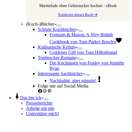
Marmelade ohne Gelierzucker kochen - eBook
Entdecke dieses Buch ➔
(Koch-)Bücher
Schöne Kochbücher
Fortnum & Mason: A Very British
Cookbook von Tom Parker Bowles
Kulinarische Krimis
Goldenes Gift von Tom Hillenbrand
Topfgucker-Romane
Die Köchinnen von Fenley von Jennifer
Ryan
Interessante Sachbücher
Nachhaltig, aber günstig!
Folge mir auf Social Media
Facebook
Instagram
Pinterest
Das bin ich
Presseberichte
Arbeite mit mir
Unterstütze mich!