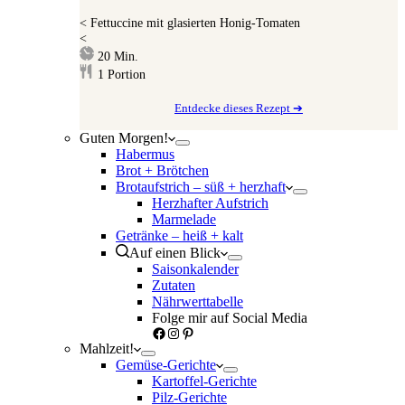
<
Fettuccine mit glasierten Honig-Tomaten
<
Minuten
20
Min.
1
Portion
Entdecke dieses Rezept ➔
Guten Morgen!
Habermus
Brot + Brötchen
Brotaufstrich – süß + herzhaft
Herzhafter Aufstrich
Marmelade
Getränke – heiß + kalt
Auf einen Blick
Saisonkalender
Zutaten
Nährwerttabelle
Folge mir auf Social Media
Facebook
Instagram
Pinterest
Mahlzeit!
Gemüse-Gerichte
Kartoffel-Gerichte
Pilz-Gerichte