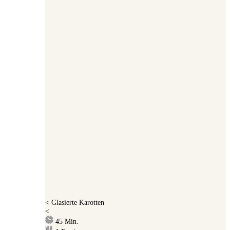
<
Glasierte Karotten
<
Minuten
45
Min.