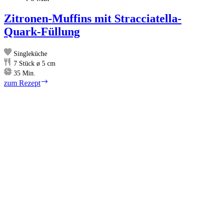
Zitronen-Muffins mit Stracciatella-
Quark-Füllung
Singleküche
7
Stück ø 5 cm
Minuten
35
Min.
Zitronen-
zum Rezept
Muffins
mit
Stracciatella-
Quark-
Füllung