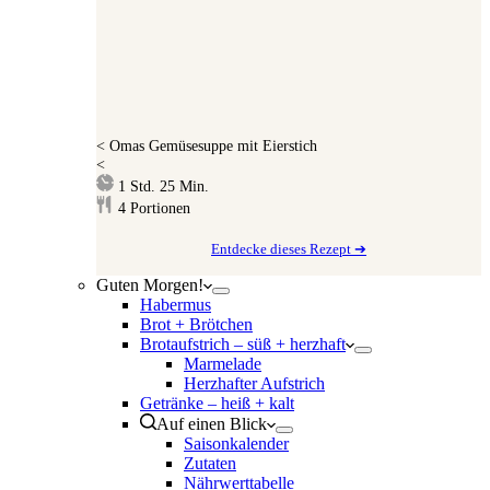
<
Omas Gemüsesuppe mit Eierstich
<
Stunde
Minuten
1
Std.
25
Min.
4
Portionen
Entdecke dieses Rezept ➔
Guten Morgen!
Habermus
Brot + Brötchen
Brotaufstrich – süß + herzhaft
Marmelade
Herzhafter Aufstrich
Getränke – heiß + kalt
Auf einen Blick
Saisonkalender
Zutaten
Nährwerttabelle