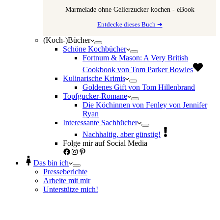
Marmelade ohne Gelierzucker kochen - eBook
Entdecke dieses Buch ➔
(Koch-)Bücher
Schöne Kochbücher
Fortnum & Mason: A Very British
Cookbook von Tom Parker Bowles
Kulinarische Krimis
Goldenes Gift von Tom Hillenbrand
Topfgucker-Romane
Die Köchinnen von Fenley von Jennifer
Ryan
Interessante Sachbücher
Nachhaltig, aber günstig!
Folge mir auf Social Media
Facebook
Instagram
Pinterest
Das bin ich
Presseberichte
Arbeite mit mir
Unterstütze mich!