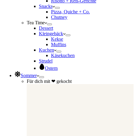
Risotto + Reis-Gerichte
Snacks
Pizza, Quiche + Co.
Chutney
Tea Time
Dessert
Kleingebäck
Kekse
Muffins
Kuchen
Käsekuchen
Strudel
Ostern
Sommer
Für dich mit ❤ gekocht