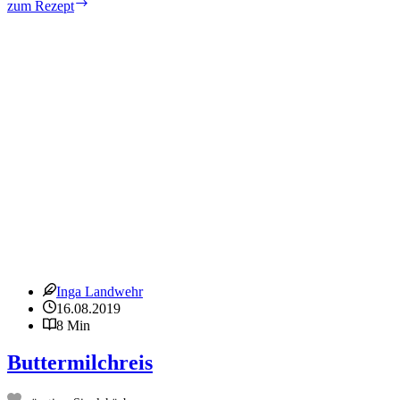
Rote-
zum Rezept
Bete-
Risotto
mit
Maronen
–
vegan
und
vegetarisch
Inga Landwehr
16.08.2019
8 Min
Buttermilchreis