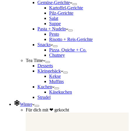
Gemüse-Gerichte
Kartoffel-Gerichte
Pilz-Gerichte
Salat
Suppe
Pasta + Nudeln
Pesto
Risotto + Reis-Gerichte
Snacks
Pizza, Quiche + Co.
Chutney
Tea Time
Desserts
Kleingebäck
Kekse
Muffins
Kuchen
Käsekuchen
Strudel
Winter
Für dich mit ❤ gekocht