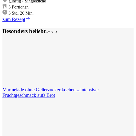
günstig • Singleküche
3
Portionen
Stunden
Minuten
3
Std.
20
Min.
Buttermilchreis
zum Rezept
Besonders beliebt
Marmelade ohne Gelierzucker kochen – intensiver
Fruchtgeschmack aufs Brot