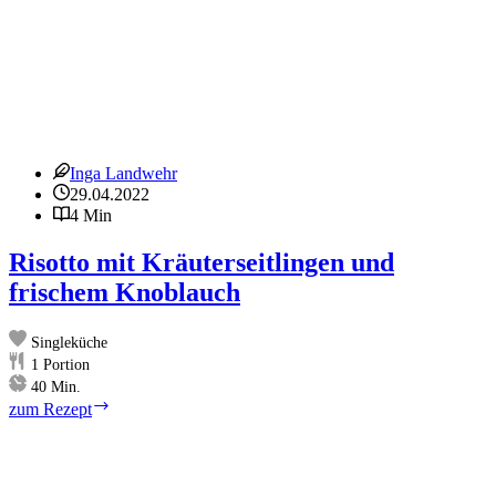
Inga Landwehr
29.04.2022
4 Min
Risotto mit Kräuterseitlingen und
frischem Knoblauch
Singleküche
1
Portion
Minuten
40
Min.
Risotto
zum Rezept
mit
Kräuterseitlingen
und
frischem