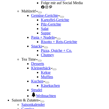
Folge mir auf Social Media
Facebook
Instagram
Pinterest
Mahlzeit!
Gemüse-Gerichte
Kartoffel-Gerichte
Pilz-Gerichte
Salat
Suppe
Pasta + Nudeln
Risotto + Reis-Gerichte
Snacks
Pizza, Quiche + Co.
Chutney
Tea Time
Desserts
Kleingebäck
Kekse
Muffins
Kuchen
Käsekuchen
Strudel
Weihnachten
Saison & Zutaten
Saisonkalender
Gemüse