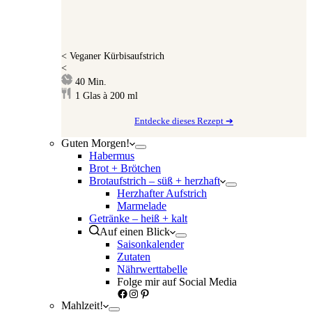
<
Veganer Kürbisaufstrich
<
Minuten
40
Min.
1
Glas à 200 ml
Entdecke dieses Rezept ➔
Guten Morgen!
Habermus
Brot + Brötchen
Brotaufstrich – süß + herzhaft
Herzhafter Aufstrich
Marmelade
Getränke – heiß + kalt
Auf einen Blick
Saisonkalender
Zutaten
Nährwerttabelle
Folge mir auf Social Media
Facebook
Instagram
Pinterest
Mahlzeit!