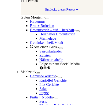
1
Portion
Entdecke dieses Rezept ➔
Guten Morgen!
Habermus
Brot + Brötchen
Brotaufstrich – süß + herzhaft
Herzhafter Brotaufstrich
Marmelade
Getränke – heiß + kalt
Auf einen Blick
Saisonkalender
Zutaten
Nährwerttabelle
Folge mir auf Social Media
Facebook
Instagram
Pinterest
Mahlzeit!
Gemüse-Gerichte
Kartoffel-Gerichte
Pilz-Gerichte
Salat
Suppe
Pasta + Nudeln
Pesto