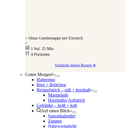
<
Omas Gemüsesuppe mit Eierstich
<
Stunde
Minuten
1
Std.
25
Min.
4
Portionen
Entdecke dieses Rezept ➔
Guten Morgen!
Habermus
Brot + Brötchen
Brotaufstrich – süß + herzhaft
Marmelade
Herzhafter Aufstrich
Getränke – heiß + kalt
Auf einen Blick
Saisonkalender
Zutaten
Nährwerttabelle