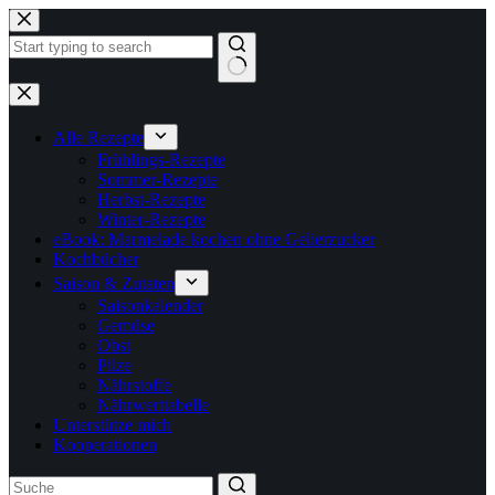
Zum
Inhalt
springen
Keine
Ergebnisse
Alle Rezepte
Frühlings-Rezepte
Sommer-Rezepte
Herbst-Rezepte
Winter-Rezepte
eBook: Marmelade kochen ohne Gelierzucker
Kochbücher
Saison & Zutaten
Saisonkalender
Gemüse
Obst
Pilze
Nährstoffe
Nährwerttabelle
Unterstütze mich
Kooperationen