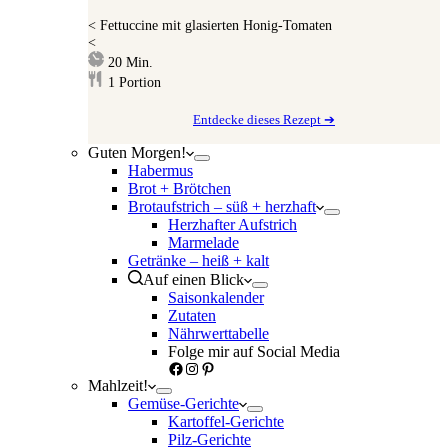
<
Fettuccine mit glasierten Honig-Tomaten
<
Minuten
20
Min.
1
Portion
Entdecke dieses Rezept ➔
Guten Morgen!
Habermus
Brot + Brötchen
Brotaufstrich – süß + herzhaft
Herzhafter Aufstrich
Marmelade
Getränke – heiß + kalt
Auf einen Blick
Saisonkalender
Zutaten
Nährwerttabelle
Folge mir auf Social Media
Facebook
Instagram
Pinterest
Mahlzeit!
Gemüse-Gerichte
Kartoffel-Gerichte
Pilz-Gerichte