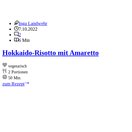
Inga Landwehr
7.10.2022
2
6 Min
Hokkaido-Risotto mit Amaretto
vegetarisch
2
Portionen
Minuten
50
Min.
Hokkaido-
zum Rezept
Risotto
mit
Amaretto