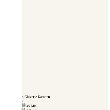
<
Glasierte Karotten
<
Minuten
45
Min.