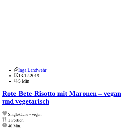
Knoblauch
Inga Landwehr
13.12.2019
5 Min
Rote-Bete-Risotto mit Maronen – vegan
und vegetarisch
Singleküche • vegan
1
Portion
Minuten
40
Min.