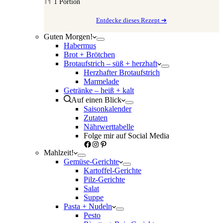
1
Portion
Entdecke dieses Rezept ➔
Guten Morgen!
Habermus
Brot + Brötchen
Brotaufstrich – süß + herzhaft
Herzhafter Brotaufstrich
Marmelade
Getränke – heiß + kalt
Auf einen Blick
Saisonkalender
Zutaten
Nährwerttabelle
Folge mir auf Social Media
Facebook
Instagram
Pinterest
Mahlzeit!
Gemüse-Gerichte
Kartoffel-Gerichte
Pilz-Gerichte
Salat
Suppe
Pasta + Nudeln
Pesto