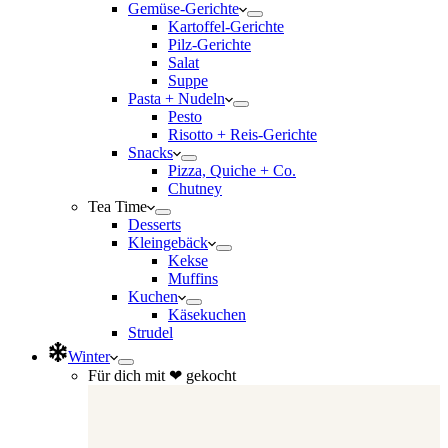
Gemüse-Gerichte
Kartoffel-Gerichte
Pilz-Gerichte
Salat
Suppe
Pasta + Nudeln
Pesto
Risotto + Reis-Gerichte
Snacks
Pizza, Quiche + Co.
Chutney
Tea Time
Desserts
Kleingebäck
Kekse
Muffins
Kuchen
Käsekuchen
Strudel
Winter
Für dich mit ❤ gekocht