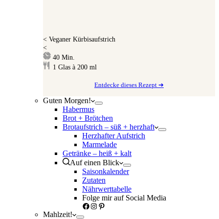
<
Veganer Kürbisaufstrich
<
Minuten
40
Min.
1
Glas à 200 ml
Entdecke dieses Rezept ➔
Guten Morgen!
Habermus
Brot + Brötchen
Brotaufstrich – süß + herzhaft
Herzhafter Aufstrich
Marmelade
Getränke – heiß + kalt
Auf einen Blick
Saisonkalender
Zutaten
Nährwerttabelle
Folge mir auf Social Media
Facebook
Instagram
Pinterest
Mahlzeit!