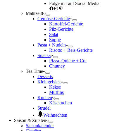
Folge mir auf Social Media
Facebook
Instagram
Pinterest
Mahlzeit!
Gemüse-Gerichte
Kartoffel-Gerichte
Pilz-Gerichte
Salat
Suppe
Pasta + Nudeln
Risotto + Reis-Gerichte
Snacks
Pizza, Quiche + Co.
Chutney
Tea Time
Desserts
Kleingebäck
Kekse
Muffins
Kuchen
Käsekuchen
Strudel
Weihnachten
Saison & Zutaten
Saisonkalender
Gemüse