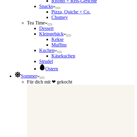
Risotto + Reis-Gerichte
Snacks
Pizza, Quiche + Co.
Chutney
Tea Time
Dessert
Kleingebäck
Kekse
Muffins
Kuchen
Käsekuchen
Strudel
Ostern
Sommer
Für dich mit ❤ gekocht