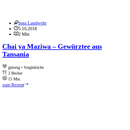
Inga Landwehr
5.10.2018
2 Min
Chai ya Maziwa – Gewürztee aus
Tansania
günstig • Singleküche
2
Becher
Minuten
15
Min.
Chai
zum Rezept
ya
Maziwa
–
Gewürztee
aus
Tansania