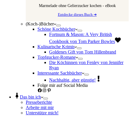
Marmelade ohne Gelierzucker kochen - eBook
Entdecke dieses Buch ➔
(Koch-)Bücher
Schöne Kochbücher
Fortnum & Mason: A Very British
Cookbook von Tom Parker Bowles
Kulinarische Krimis
Goldenes Gift von Tom Hillenbrand
Topfgucker-Romane
Die Köchinnen von Fenley von Jennifer
Ryan
Interessante Sachbücher
Nachhaltig, aber günstig!
Folge mir auf Social Media
Facebook
Instagram
Pinterest
Das bin ich
Presseberichte
Arbeite mit mir
Unterstütze mich!