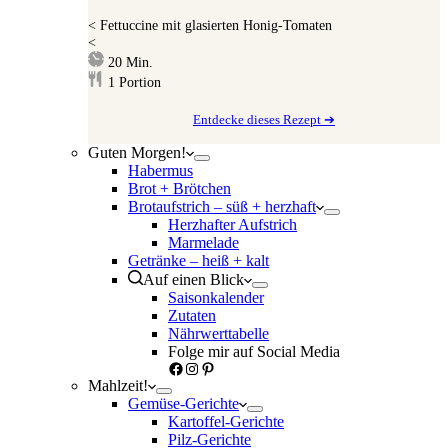
<
Fettuccine mit glasierten Honig-Tomaten
<
Minuten
20
Min.
1
Portion
Entdecke dieses Rezept ➔
Guten Morgen!
Habermus
Brot + Brötchen
Brotaufstrich – süß + herzhaft
Herzhafter Aufstrich
Marmelade
Getränke – heiß + kalt
Auf einen Blick
Saisonkalender
Zutaten
Nährwerttabelle
Folge mir auf Social Media
Facebook
Instagram
Pinterest
Mahlzeit!
Gemüse-Gerichte
Kartoffel-Gerichte
Pilz-Gerichte