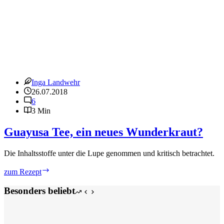
Inga Landwehr
26.07.2018
6
3 Min
Guayusa Tee, ein neues Wunderkraut?
Die Inhaltsstoffe unter die Lupe genommen und kritisch betrachtet.
Guayusa
zum Rezept
Tee,
ein
Besonders beliebt
neues
Wunderkraut?