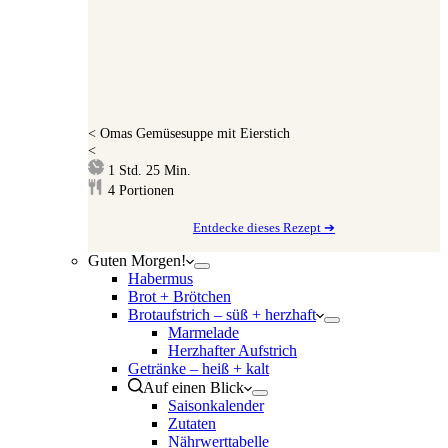
<
Omas Gemüsesuppe mit Eierstich
<
Stunde
Minuten
1
Std.
25
Min.
4
Portionen
Entdecke dieses Rezept ➔
Guten Morgen!
Habermus
Brot + Brötchen
Brotaufstrich – süß + herzhaft
Marmelade
Herzhafter Aufstrich
Getränke – heiß + kalt
Auf einen Blick
Saisonkalender
Zutaten
Nährwerttabelle