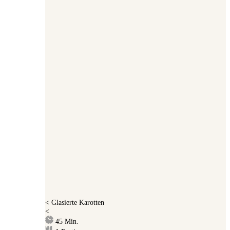
<
Glasierte Karotten
<
Minuten
45
Min.