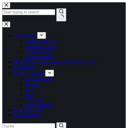
Zum
Inhalt
springen
Keine
Ergebnisse
Alle Rezepte
Frühlings-Rezepte
Sommer-Rezepte
Herbst-Rezepte
Winter-Rezepte
eBook: Marmelade kochen ohne Gelierzucker
Kochbücher
Saison & Zutaten
Saisonkalender
Gemüse
Obst
Pilze
Nährstoffe
Nährwerttabelle
Unterstütze mich
Kooperationen