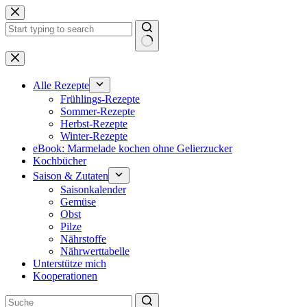
Zum
Inhalt
springen
Keine
Ergebnisse
Alle Rezepte
Frühlings-Rezepte
Sommer-Rezepte
Herbst-Rezepte
Winter-Rezepte
eBook: Marmelade kochen ohne Gelierzucker
Kochbücher
Saison & Zutaten
Saisonkalender
Gemüse
Obst
Pilze
Nährstoffe
Nährwerttabelle
Unterstütze mich
Kooperationen