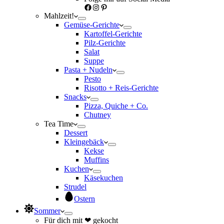
Facebook
Instagram
Pinterest
Mahlzeit!
Gemüse-Gerichte
Kartoffel-Gerichte
Pilz-Gerichte
Salat
Suppe
Pasta + Nudeln
Pesto
Risotto + Reis-Gerichte
Snacks
Pizza, Quiche + Co.
Chutney
Tea Time
Dessert
Kleingebäck
Kekse
Muffins
Kuchen
Käsekuchen
Strudel
Ostern
Sommer
Für dich mit ❤ gekocht