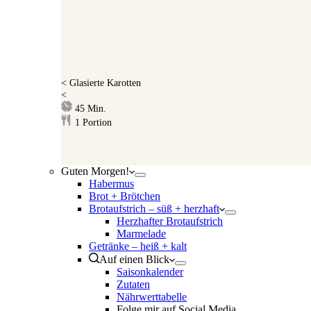
<
Glasierte Karotten
<
Minuten
45
Min.
1
Portion
Guten Morgen!
Habermus
Brot + Brötchen
Brotaufstrich – süß + herzhaft
Herzhafter Brotaufstrich
Marmelade
Getränke – heiß + kalt
Auf einen Blick
Saisonkalender
Zutaten
Nährwerttabelle
Folge mir auf Social Media