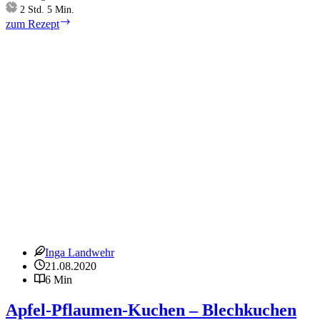
Stunden
Minuten
2
Std.
5
Min.
Der
zum Rezept
perfekte
Hefeteig
–
Grundrezept
Inga Landwehr
21.08.2020
6 Min
Apfel-Pflaumen-Kuchen – Blechkuchen