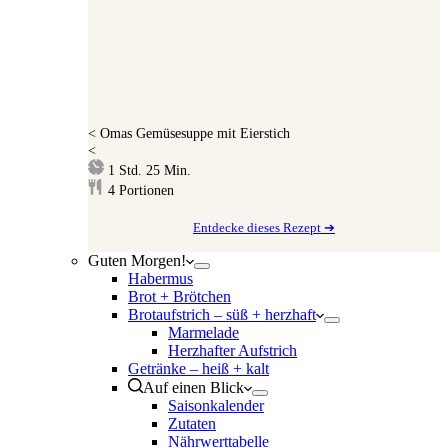
<
Omas Gemüsesuppe mit Eierstich
<
Stunde
Minuten
1
Std.
25
Min.
4
Portionen
Entdecke dieses Rezept ➔
Guten Morgen!
Habermus
Brot + Brötchen
Brotaufstrich – süß + herzhaft
Marmelade
Herzhafter Aufstrich
Getränke – heiß + kalt
Auf einen Blick
Saisonkalender
Zutaten
Nährwerttabelle