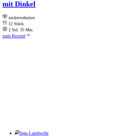
mit Dinkel
zuckerreduziert
12
Stück
Stunden
Minuten
2
Std.
35
Min.
Apfel-
zum Rezept
Pflaumen-
Kuchen
–
Blechkuchen
mit
Dinkel
Inga Landwehr