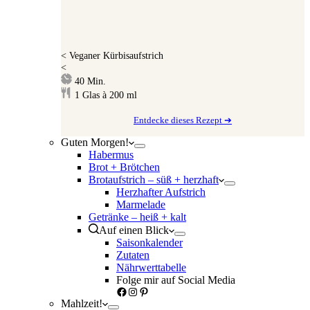
<
Veganer Kürbisaufstrich
<
Minuten
40
Min.
1
Glas à 200 ml
Entdecke dieses Rezept ➔
Guten Morgen!
Habermus
Brot + Brötchen
Brotaufstrich – süß + herzhaft
Herzhafter Aufstrich
Marmelade
Getränke – heiß + kalt
Auf einen Blick
Saisonkalender
Zutaten
Nährwerttabelle
Folge mir auf Social Media
Facebook
Instagram
Pinterest
Mahlzeit!