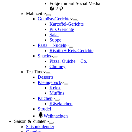
Folge mir auf Social Media
Facebook
Instagram
Pinterest
Mahlzeit!
Gemüse-Gerichte
Kartoffel-Gerichte
Pilz-Gerichte
Salat
Suppe
Pasta + Nudeln
Risotto + Reis-Gerichte
Snacks
Pizza, Quiche + Co.
Chutney
Tea Time
Desserts
Kleingebäck
Kekse
Muffins
Kuchen
Käsekuchen
Strudel
Weihnachten
Saison & Zutaten
Saisonkalender
Gemüse