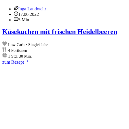
Inga Landwehr
17.06.2022
5 Min
Käsekuchen mit frischen Heidelbeeren
Low Carb • Singleküche
4
Portionen
Stunde
Minuten
1
Std.
30
Min.
Käsekuchen
zum Rezept
mit
frischen
Heidelbeeren