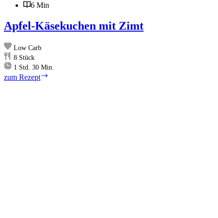
6 Min
Apfel-Käsekuchen mit Zimt
Low Carb
8
Stück
Stunde
Minuten
1
Std.
30
Min.
Apfel-
zum Rezept
Käsekuchen
mit
Zimt