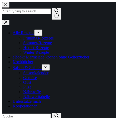
Zum
Inhalt
springen
Keine
Ergebnisse
Alle Rezepte
Frühlings-Rezepte
Sommer-Rezepte
Herbst-Rezepte
Winter-Rezepte
eBook: Marmelade kochen ohne Gelierzucker
Kochbücher
Saison & Zutaten
Saisonkalender
Gemüse
Obst
Pilze
Nährstoffe
Nährwerttabelle
Unterstütze mich
Kooperationen