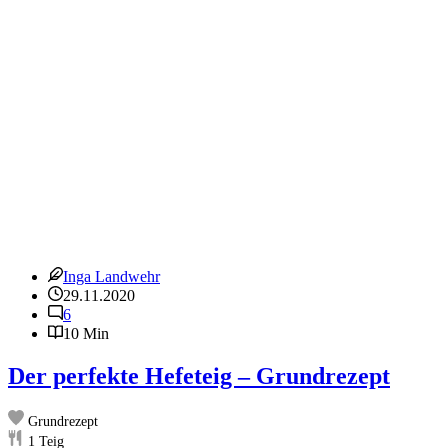
Pfirsich
und
Käsekuchendecke
Inga Landwehr
29.11.2020
6
10 Min
Der perfekte Hefeteig – Grundrezept
Grundrezept
1
Teig