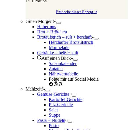
1
Portion
Entdecke dieses Rezept ➔
Guten Morgen!
Habermus
Brot + Brötchen
Brotaufstrich – süß + herzhaft
Herzhafter Brotaufstrich
Marmelade
Getränke – heiß + kalt
Auf einen Blick
Saisonkalender
Zutaten
Nährwerttabelle
Folge mir auf Social Media
Facebook
Instagram
Pinterest
Mahlzeit!
Gemüse-Gerichte
Kartoffel-Gerichte
Pilz-Gerichte
Salat
Suppe
Pasta + Nudeln
Pesto