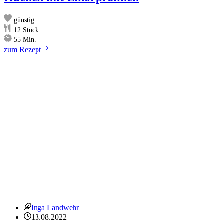
günstig
12
Stück
Minuten
55
Min.
Kuchen
zum Rezept
mit
Likörpralinen
Inga Landwehr
13.08.2022