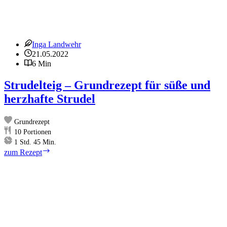
Inga Landwehr
21.05.2022
6 Min
Strudelteig – Grundrezept für süße und
herzhafte Strudel
Grundrezept
10
Portionen
Stunde
Minuten
1
Std.
45
Min.
Strudelteig
zum Rezept
–
Grundrezept
für
süße
und
herzhafte
Strudel