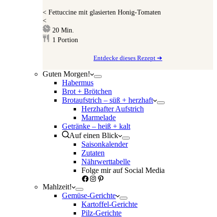
<
Fettuccine mit glasierten Honig-Tomaten
<
Minuten
20
Min.
1
Portion
Entdecke dieses Rezept ➔
Guten Morgen!
Habermus
Brot + Brötchen
Brotaufstrich – süß + herzhaft
Herzhafter Aufstrich
Marmelade
Getränke – heiß + kalt
Auf einen Blick
Saisonkalender
Zutaten
Nährwerttabelle
Folge mir auf Social Media
Facebook
Instagram
Pinterest
Mahlzeit!
Gemüse-Gerichte
Kartoffel-Gerichte
Pilz-Gerichte