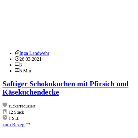
Inga Landwehr
26.03.2021
3
5 Min
Saftiger Schokokuchen mit Pfirsich und
Käsekuchendecke
zuckerreduziert
12
Stück
Stunde
1
Std.
Saftiger
zum Rezept
Schokokuchen
mit