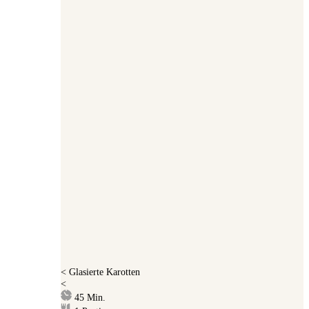
<
Glasierte Karotten
<
Minuten
45
Min.