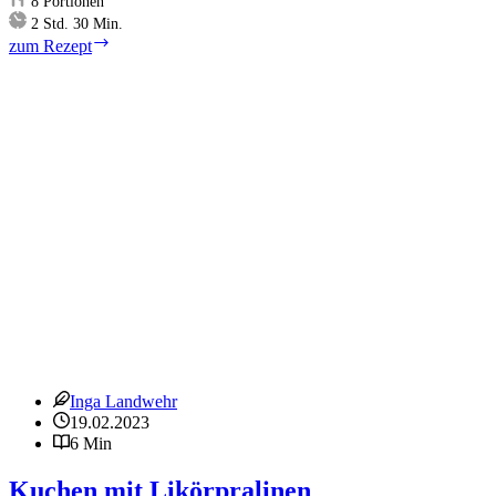
8
Portionen
Stunden
Minuten
2
Std.
30
Min.
Apfel-
zum Rezept
Galette
Inga Landwehr
19.02.2023
6 Min
Kuchen mit Likörpralinen