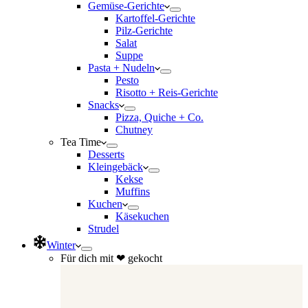
Gemüse-Gerichte
Kartoffel-Gerichte
Pilz-Gerichte
Salat
Suppe
Pasta + Nudeln
Pesto
Risotto + Reis-Gerichte
Snacks
Pizza, Quiche + Co.
Chutney
Tea Time
Desserts
Kleingebäck
Kekse
Muffins
Kuchen
Käsekuchen
Strudel
Winter
Für dich mit ❤ gekocht