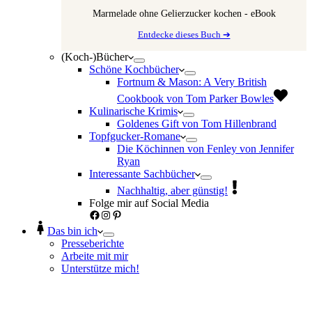
Marmelade ohne Gelierzucker kochen - eBook
Entdecke dieses Buch ➔
(Koch-)Bücher
Schöne Kochbücher
Fortnum & Mason: A Very British
Cookbook von Tom Parker Bowles
Kulinarische Krimis
Goldenes Gift von Tom Hillenbrand
Topfgucker-Romane
Die Köchinnen von Fenley von Jennifer
Ryan
Interessante Sachbücher
Nachhaltig, aber günstig!
Folge mir auf Social Media
Facebook
Instagram
Pinterest
Das bin ich
Presseberichte
Arbeite mit mir
Unterstütze mich!