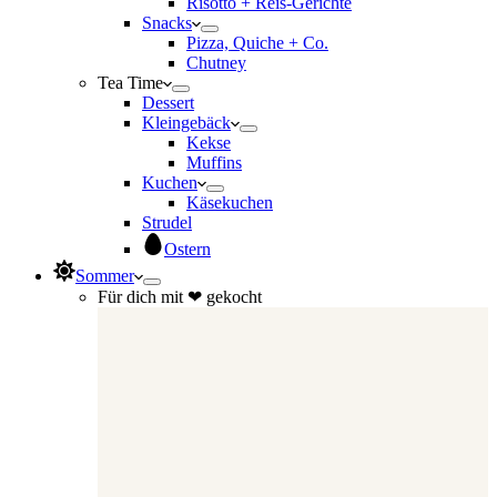
Risotto + Reis-Gerichte
Snacks
Pizza, Quiche + Co.
Chutney
Tea Time
Dessert
Kleingebäck
Kekse
Muffins
Kuchen
Käsekuchen
Strudel
Ostern
Sommer
Für dich mit ❤ gekocht