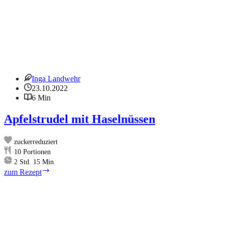
Inga Landwehr
23.10.2022
6 Min
Apfelstrudel mit Haselnüssen
zuckerreduziert
10
Portionen
Stunden
Minuten
2
Std.
15
Min.
Apfelstrudel
zum Rezept
mit
Haselnüssen