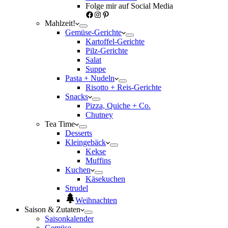
Folge mir auf Social Media
Facebook
Instagram
Pinterest
Mahlzeit!
Gemüse-Gerichte
Kartoffel-Gerichte
Pilz-Gerichte
Salat
Suppe
Pasta + Nudeln
Risotto + Reis-Gerichte
Snacks
Pizza, Quiche + Co.
Chutney
Tea Time
Desserts
Kleingebäck
Kekse
Muffins
Kuchen
Käsekuchen
Strudel
Weihnachten
Saison & Zutaten
Saisonkalender
Gemüse