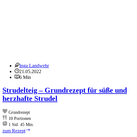
Inga Landwehr
21.05.2022
6 Min
Strudelteig – Grundrezept für süße und
herzhafte Strudel
Grundrezept
10
Portionen
Stunde
Minuten
1
Std.
45
Min.
Strudelteig
zum Rezept
–