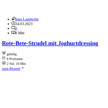
Inga Landwehr
24.03.2023
2
8 Min
Rote-Bete-Strudel mit Joghurtdressing
günstig
8
Portionen
Stunden
Minuten
2
Std.
10
Min.
Rote-
zum Rezept
Bete-
Strudel
mit
Joghurtdressing