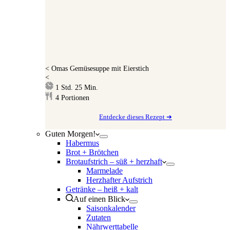
<
Omas Gemüsesuppe mit Eierstich
<
Stunde
Minuten
1
Std.
25
Min.
4
Portionen
Entdecke dieses Rezept ➔
Guten Morgen!
Habermus
Brot + Brötchen
Brotaufstrich – süß + herzhaft
Marmelade
Herzhafter Aufstrich
Getränke – heiß + kalt
Auf einen Blick
Saisonkalender
Zutaten
Nährwerttabelle