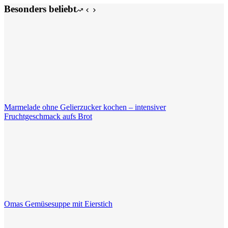
Grundrezept
Besonders beliebt
für
süße
und
herzhafte
Strudel
Marmelade ohne Gelierzucker kochen – intensiver
Fruchtgeschmack aufs Brot
Omas Gemüsesuppe mit Eierstich