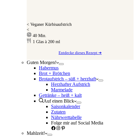
<
Veganer Kürbisaufstrich
<
Minuten
40
Min.
1
Glas à 200 ml
Entdecke dieses Rezept ➔
Guten Morgen!
Habermus
Brot + Brötchen
Brotaufstrich – süß + herzhaft
Herzhafter Aufstrich
Marmelade
Getränke – heiß + kalt
Auf einen Blick
Saisonkalender
Zutaten
Nährwerttabelle
Folge mir auf Social Media
Facebook
Instagram
Pinterest
Mahlzeit!