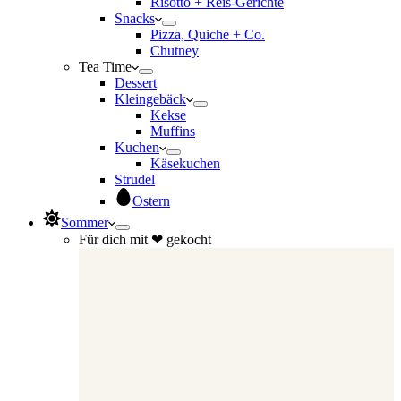
Risotto + Reis-Gerichte
Snacks
Pizza, Quiche + Co.
Chutney
Tea Time
Dessert
Kleingebäck
Kekse
Muffins
Kuchen
Käsekuchen
Strudel
Ostern
Sommer
Für dich mit ❤ gekocht