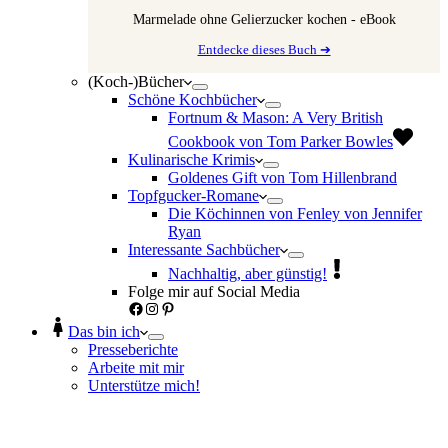
Marmelade ohne Gelierzucker kochen - eBook
Entdecke dieses Buch ➔
(Koch-)Bücher
Schöne Kochbücher
Fortnum & Mason: A Very British
Cookbook von Tom Parker Bowles
Kulinarische Krimis
Goldenes Gift von Tom Hillenbrand
Topfgucker-Romane
Die Köchinnen von Fenley von Jennifer
Ryan
Interessante Sachbücher
Nachhaltig, aber günstig!
Folge mir auf Social Media
Facebook
Instagram
Pinterest
Das bin ich
Presseberichte
Arbeite mit mir
Unterstütze mich!