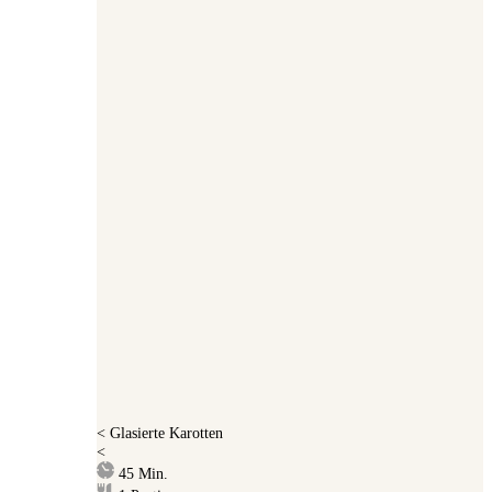
<
Glasierte Karotten
<
Minuten
45
Min.