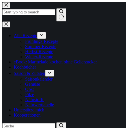
Zum
Inhalt
springen
Keine
Ergebnisse
Alle Rezepte
Frühlings-Rezepte
Sommer-Rezepte
Herbst-Rezepte
Winter-Rezepte
eBook: Marmelade kochen ohne Gelierzucker
Kochbücher
Saison & Zutaten
Saisonkalender
Gemüse
Obst
Pilze
Nährstoffe
Nährwerttabelle
Unterstütze mich
Kooperationen