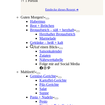
1
Portion
Entdecke dieses Rezept ➔
Guten Morgen!
Habermus
Brot + Brötchen
Brotaufstrich – süß + herzhaft
Herzhafter Brotaufstrich
Marmelade
Getränke – heiß + kalt
Auf einen Blick
Saisonkalender
Zutaten
Nährwerttabelle
Folge mir auf Social Media
Facebook
Instagram
Pinterest
Mahlzeit!
Gemüse-Gerichte
Kartoffel-Gerichte
Pilz-Gerichte
Salat
Suppe
Pasta + Nudeln
Pesto