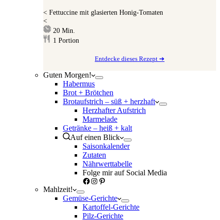
<
Fettuccine mit glasierten Honig-Tomaten
<
Minuten
20
Min.
1
Portion
Entdecke dieses Rezept ➔
Guten Morgen!
Habermus
Brot + Brötchen
Brotaufstrich – süß + herzhaft
Herzhafter Aufstrich
Marmelade
Getränke – heiß + kalt
Auf einen Blick
Saisonkalender
Zutaten
Nährwerttabelle
Folge mir auf Social Media
Facebook
Instagram
Pinterest
Mahlzeit!
Gemüse-Gerichte
Kartoffel-Gerichte
Pilz-Gerichte