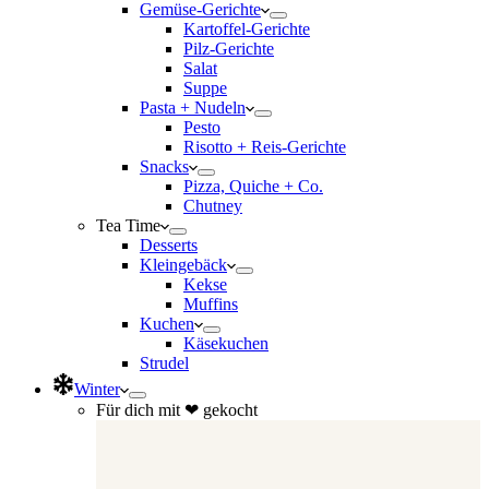
Gemüse-Gerichte
Kartoffel-Gerichte
Pilz-Gerichte
Salat
Suppe
Pasta + Nudeln
Pesto
Risotto + Reis-Gerichte
Snacks
Pizza, Quiche + Co.
Chutney
Tea Time
Desserts
Kleingebäck
Kekse
Muffins
Kuchen
Käsekuchen
Strudel
Winter
Für dich mit ❤ gekocht