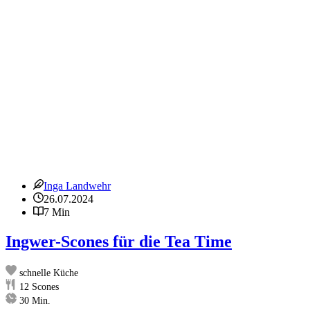
Inga Landwehr
26.07.2024
7 Min
Ingwer-Scones für die Tea Time
schnelle Küche
12
Scones
Minuten
30
Min.