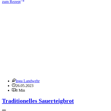
Ingwer-
zum Rezept
Scones
für
die
Tea
Time
Inga Landwehr
26.05.2023
8 Min
Traditionelles Sauerteigbrot