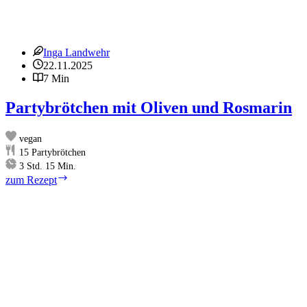
Inga Landwehr
22.11.2025
7 Min
Partybrötchen mit Oliven und Rosmarin
vegan
15
Partybrötchen
Stunden
Minuten
3
Std.
15
Min.
Partybrötchen
zum Rezept
mit
Oliven
und
Rosmarin