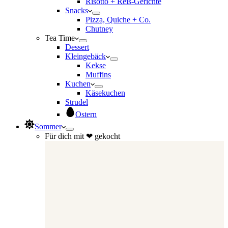
Risotto + Reis-Gerichte
Snacks
Pizza, Quiche + Co.
Chutney
Tea Time
Dessert
Kleingebäck
Kekse
Muffins
Kuchen
Käsekuchen
Strudel
Ostern
Sommer
Für dich mit ❤ gekocht