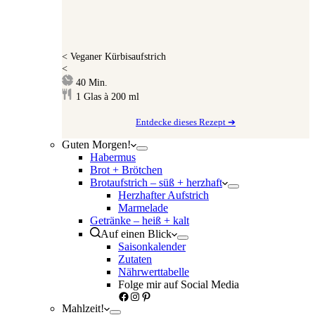
<
Veganer Kürbisaufstrich
<
Minuten
40
Min.
1
Glas à 200 ml
Entdecke dieses Rezept ➔
Guten Morgen!
Habermus
Brot + Brötchen
Brotaufstrich – süß + herzhaft
Herzhafter Aufstrich
Marmelade
Getränke – heiß + kalt
Auf einen Blick
Saisonkalender
Zutaten
Nährwerttabelle
Folge mir auf Social Media
Facebook
Instagram
Pinterest
Mahlzeit!