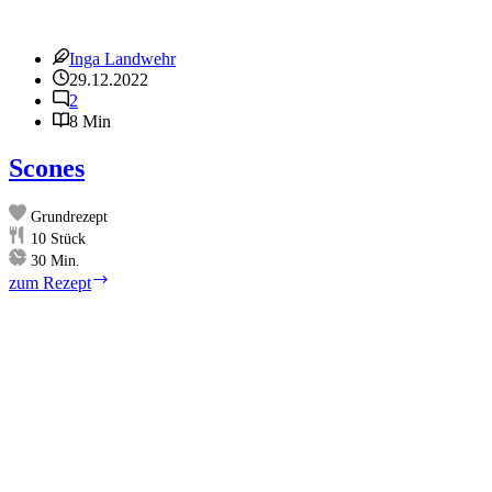
Inga Landwehr
29.12.2022
2
8 Min
Scones
Grundrezept
10
Stück
Minuten
30
Min.
Scones
zum Rezept