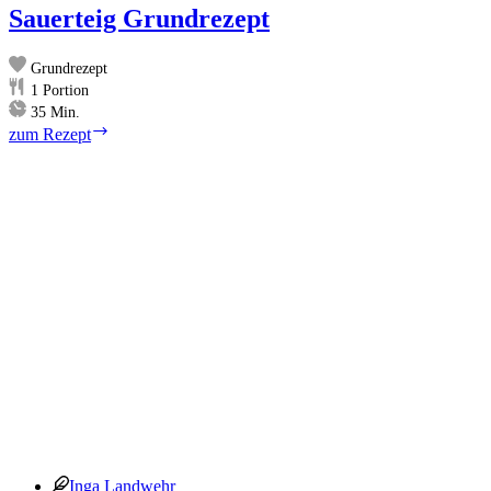
Sauerteig Grundrezept
Grundrezept
1
Portion
Minuten
35
Min.
Sauerteig
zum Rezept
Grundrezept
Inga Landwehr