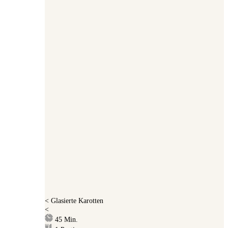
<
Glasierte Karotten
<
Minuten
45
Min.