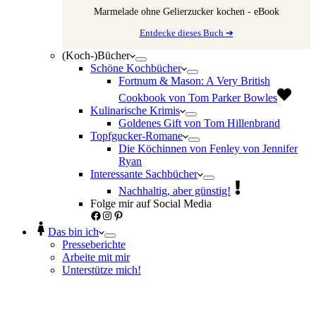
Marmelade ohne Gelierzucker kochen - eBook
Entdecke dieses Buch ➔
(Koch-)Bücher
Schöne Kochbücher
Fortnum & Mason: A Very British
Cookbook von Tom Parker Bowles
Kulinarische Krimis
Goldenes Gift von Tom Hillenbrand
Topfgucker-Romane
Die Köchinnen von Fenley von Jennifer
Ryan
Interessante Sachbücher
Nachhaltig, aber günstig!
Folge mir auf Social Media
Facebook
Instagram
Pinterest
Das bin ich
Presseberichte
Arbeite mit mir
Unterstütze mich!