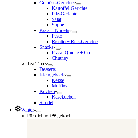
Gemüse-Gerichte
Kartoffel-Gerichte
Pilz-Gerichte
Salat
Suppe
Pasta + Nudeln
Pesto
Risotto + Reis-Gerichte
Snacks
Pizza, Quiche + Co.
Chutney
Tea Time
Desserts
Kleingebäck
Kekse
Muffins
Kuchen
Käsekuchen
Strudel
Winter
Für dich mit ❤ gekocht