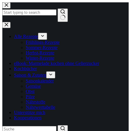
Zum
Inhalt
springen
Keine
Ergebnisse
Alle Rezepte
Frühlings-Rezepte
Sommer-Rezepte
Herbst-Rezepte
Winter-Rezepte
eBook: Marmelade kochen ohne Gelierzucker
Kochbücher
Saison & Zutaten
Saisonkalender
Gemüse
Obst
Pilze
Nährstoffe
Nährwerttabelle
Unterstütze mich
Kooperationen