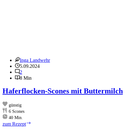
Inga Landwehr
5.09.2024
2
8 Min
Haferflocken-Scones mit Buttermilch
günstig
6
Scones
Minuten
40
Min.
Haferflocken-
zum Rezept
Scones
mit
Buttermilch