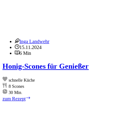
Inga Landwehr
15.11.2024
6 Min
Honig-Scones für Genießer
schnelle Küche
8
Scones
Minuten
30
Min.
Honig-
zum Rezept
Scones
für
Genießer