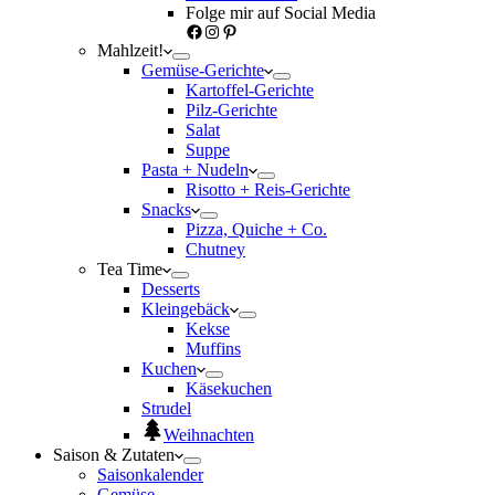
Folge mir auf Social Media
Facebook
Instagram
Pinterest
Mahlzeit!
Gemüse-Gerichte
Kartoffel-Gerichte
Pilz-Gerichte
Salat
Suppe
Pasta + Nudeln
Risotto + Reis-Gerichte
Snacks
Pizza, Quiche + Co.
Chutney
Tea Time
Desserts
Kleingebäck
Kekse
Muffins
Kuchen
Käsekuchen
Strudel
Weihnachten
Saison & Zutaten
Saisonkalender
Gemüse