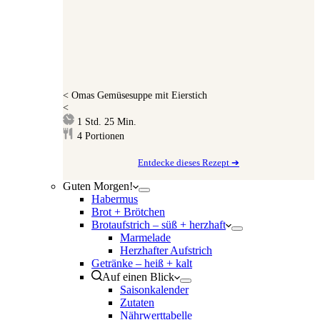
<
Omas Gemüsesuppe mit Eierstich
<
Stunde
Minuten
1
Std.
25
Min.
4
Portionen
Entdecke dieses Rezept ➔
Guten Morgen!
Habermus
Brot + Brötchen
Brotaufstrich – süß + herzhaft
Marmelade
Herzhafter Aufstrich
Getränke – heiß + kalt
Auf einen Blick
Saisonkalender
Zutaten
Nährwerttabelle