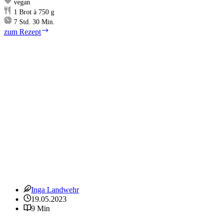
vegan
1
Brot à 750 g
Stunden
Minuten
7
Std.
30
Min.
Traditionelles
zum Rezept
Sauerteigbrot
Inga Landwehr
19.05.2023
9 Min