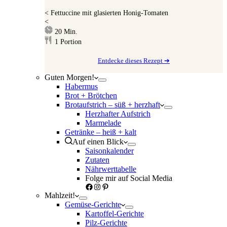
<
Fettuccine mit glasierten Honig-Tomaten
<
Minuten
20
Min.
1
Portion
Entdecke dieses Rezept ➔
Guten Morgen!
Habermus
Brot + Brötchen
Brotaufstrich – süß + herzhaft
Herzhafter Aufstrich
Marmelade
Getränke – heiß + kalt
Auf einen Blick
Saisonkalender
Zutaten
Nährwerttabelle
Folge mir auf Social Media
Facebook
Instagram
Pinterest
Mahlzeit!
Gemüse-Gerichte
Kartoffel-Gerichte
Pilz-Gerichte