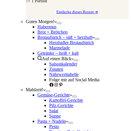
1
Portion
Entdecke dieses Rezept ➔
Guten Morgen!
Habermus
Brot + Brötchen
Brotaufstrich – süß + herzhaft
Herzhafter Brotaufstrich
Marmelade
Getränke – heiß + kalt
Auf einen Blick
Saisonkalender
Zutaten
Nährwerttabelle
Folge mir auf Social Media
Facebook
Instagram
Pinterest
Mahlzeit!
Gemüse-Gerichte
Kartoffel-Gerichte
Pilz-Gerichte
Salat
Suppe
Pasta + Nudeln
Pesto