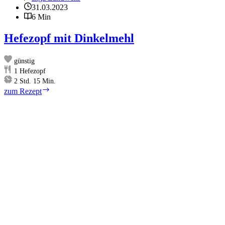
31.03.2023
6 Min
Hefezopf mit Dinkelmehl
günstig
1
Hefezopf
Stunden
Minuten
2
Std.
15
Min.
Hefezopf
zum Rezept
mit
Dinkelmehl