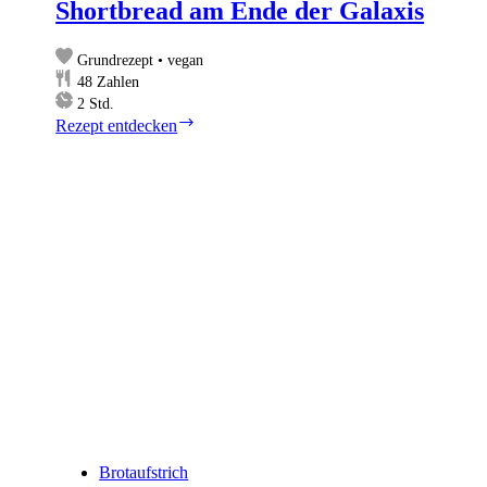
Shortbread am Ende der Galaxis
Grundrezept • vegan
48
Zahlen
Stunden
2
Std.
Shortbread
Rezept entdecken
am
Ende
der
Galaxis
Brotaufstrich