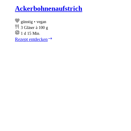
Ackerbohnenaufstrich
günstig • vegan
3
Gläser à 100 g
day
Minuten
1
d
15
Min.
Ackerbohnenaufstrich
Rezept entdecken