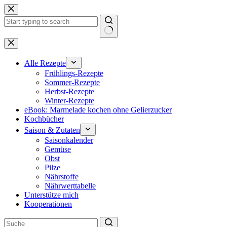
Zum
Inhalt
springen
Keine
Ergebnisse
Alle Rezepte
Frühlings-Rezepte
Sommer-Rezepte
Herbst-Rezepte
Winter-Rezepte
eBook: Marmelade kochen ohne Gelierzucker
Kochbücher
Saison & Zutaten
Saisonkalender
Gemüse
Obst
Pilze
Nährstoffe
Nährwerttabelle
Unterstütze mich
Kooperationen