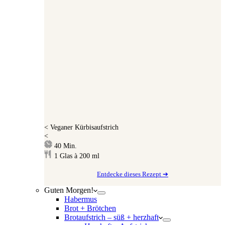
<
Veganer Kürbisaufstrich
<
Minuten
40
Min.
1
Glas à 200 ml
Entdecke dieses Rezept ➔
Guten Morgen!
Habermus
Brot + Brötchen
Brotaufstrich – süß + herzhaft