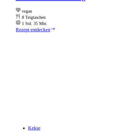
vegan
8
Teigtaschen
Stunde
Minuten
1
Std.
35
Min.
Blätterteigtaschen
Rezept entdecken
mit
Ackerbohnen-
Füllung
Kekse