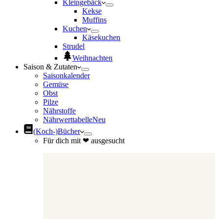
Kleingebäck
Kekse
Muffins
Kuchen
Käsekuchen
Strudel
Weihnachten
Saison & Zutaten
Saisonkalender
Gemüse
Obst
Pilze
Nährstoffe
Nährwerttabelle
Neu
(Koch-)Bücher
Für dich mit ❤ ausgesucht