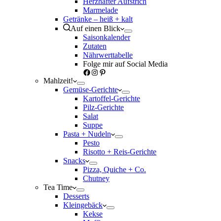
Herzhafter Aufstrich
Marmelade
Getränke – heiß + kalt
Auf einen Blick
Saisonkalender
Zutaten
Nährwerttabelle
Folge mir auf Social Media
Facebook
Instagram
Pinterest
Mahlzeit!
Gemüse-Gerichte
Kartoffel-Gerichte
Pilz-Gerichte
Salat
Suppe
Pasta + Nudeln
Pesto
Risotto + Reis-Gerichte
Snacks
Pizza, Quiche + Co.
Chutney
Tea Time
Desserts
Kleingebäck
Kekse