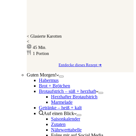
<
Glasierte Karotten
<
Minuten
45
Min.
1
Portion
Entdecke dieses Rezept ➔
Guten Morgen!
Habermus
Brot + Brötchen
Brotaufstrich – süß + herzhaft
Herzhafter Brotaufstrich
Marmelade
Getränke – heiß + kalt
Auf einen Blick
Saisonkalender
Zutaten
Nährwerttabelle
Folge mir auf Social Media