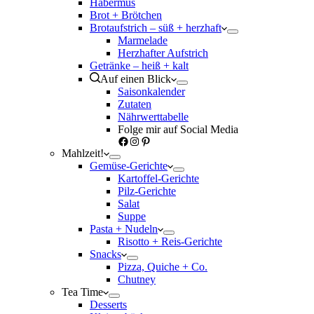
Habermus
Brot + Brötchen
Brotaufstrich – süß + herzhaft
Marmelade
Herzhafter Aufstrich
Getränke – heiß + kalt
Auf einen Blick
Saisonkalender
Zutaten
Nährwerttabelle
Folge mir auf Social Media
Facebook
Instagram
Pinterest
Mahlzeit!
Gemüse-Gerichte
Kartoffel-Gerichte
Pilz-Gerichte
Salat
Suppe
Pasta + Nudeln
Risotto + Reis-Gerichte
Snacks
Pizza, Quiche + Co.
Chutney
Tea Time
Desserts