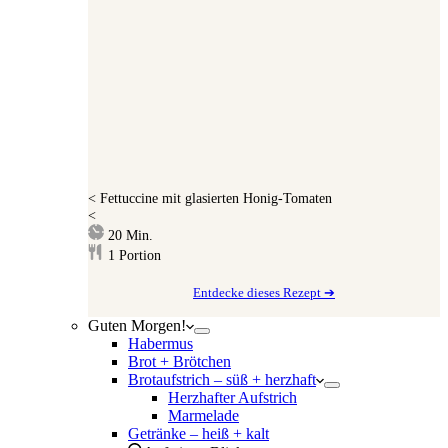
<
Fettuccine mit glasierten Honig-Tomaten
<
Minuten
20
Min.
1
Portion
Entdecke dieses Rezept ➔
Guten Morgen!
Habermus
Brot + Brötchen
Brotaufstrich – süß + herzhaft
Herzhafter Aufstrich
Marmelade
Getränke – heiß + kalt