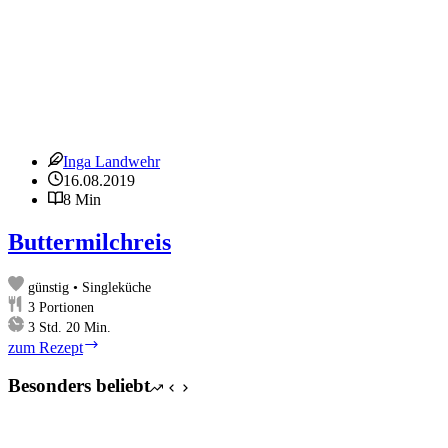
Inga Landwehr
16.08.2019
8 Min
Buttermilchreis
günstig • Singleküche
3
Portionen
Stunden
Minuten
3
Std.
20
Min.
Buttermilchreis
zum Rezept
Besonders beliebt