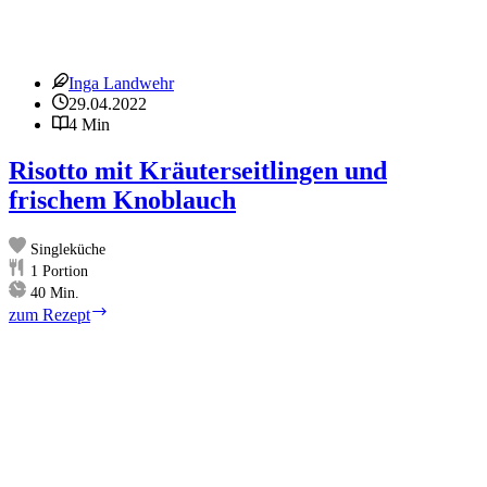
Inga Landwehr
29.04.2022
4 Min
Risotto mit Kräuterseitlingen und
frischem Knoblauch
Singleküche
1
Portion
Minuten
40
Min.
Risotto
zum Rezept
mit
Kräuterseitlingen
und
frischem
Knoblauch