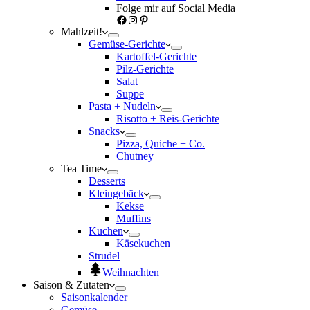
Folge mir auf Social Media
Facebook
Instagram
Pinterest
Mahlzeit!
Gemüse-Gerichte
Kartoffel-Gerichte
Pilz-Gerichte
Salat
Suppe
Pasta + Nudeln
Risotto + Reis-Gerichte
Snacks
Pizza, Quiche + Co.
Chutney
Tea Time
Desserts
Kleingebäck
Kekse
Muffins
Kuchen
Käsekuchen
Strudel
Weihnachten
Saison & Zutaten
Saisonkalender
Gemüse