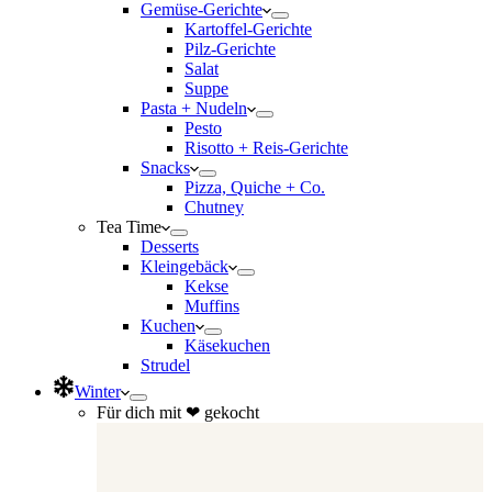
Gemüse-Gerichte
Kartoffel-Gerichte
Pilz-Gerichte
Salat
Suppe
Pasta + Nudeln
Pesto
Risotto + Reis-Gerichte
Snacks
Pizza, Quiche + Co.
Chutney
Tea Time
Desserts
Kleingebäck
Kekse
Muffins
Kuchen
Käsekuchen
Strudel
Winter
Für dich mit ❤ gekocht