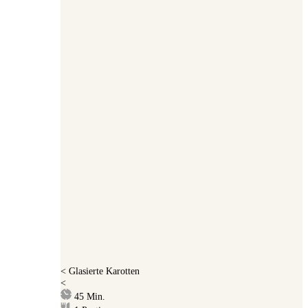
<
Glasierte Karotten
<
Minuten
45
Min.