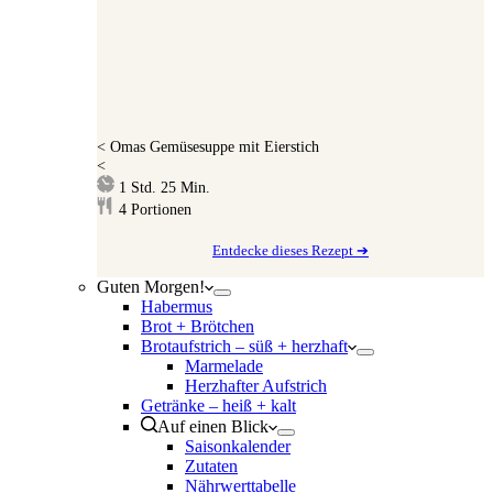
<
Omas Gemüsesuppe mit Eierstich
<
Stunde
Minuten
1
Std.
25
Min.
4
Portionen
Entdecke dieses Rezept ➔
Guten Morgen!
Habermus
Brot + Brötchen
Brotaufstrich – süß + herzhaft
Marmelade
Herzhafter Aufstrich
Getränke – heiß + kalt
Auf einen Blick
Saisonkalender
Zutaten
Nährwerttabelle