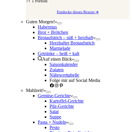
1
Portion
Entdecke dieses Rezept ➔
Guten Morgen!
Habermus
Brot + Brötchen
Brotaufstrich – süß + herzhaft
Herzhafter Brotaufstrich
Marmelade
Getränke – heiß + kalt
Auf einen Blick
Saisonkalender
Zutaten
Nährwerttabelle
Folge mir auf Social Media
Facebook
Instagram
Pinterest
Mahlzeit!
Gemüse-Gerichte
Kartoffel-Gerichte
Pilz-Gerichte
Salat
Suppe
Pasta + Nudeln
Pesto