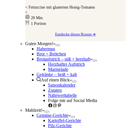
<
Fettuccine mit glasierten Honig-Tomaten
<
Minuten
20
Min.
1
Portion
Entdecke dieses Rezept ➔
Guten Morgen!
Habermus
Brot + Brötchen
Brotaufstrich – süß + herzhaft
Herzhafter Aufstrich
Marmelade
Getränke – heiß + kalt
Auf einen Blick
Saisonkalender
Zutaten
Nährwerttabelle
Folge mir auf Social Media
Facebook
Instagram
Pinterest
Mahlzeit!
Gemüse-Gerichte
Kartoffel-Gerichte
Pilz-Gerichte