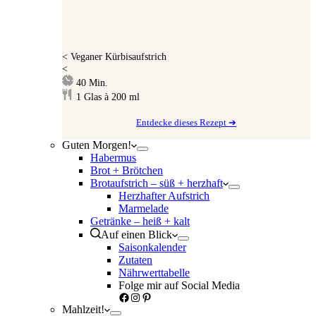
<
Veganer Kürbisaufstrich
<
Minuten
40
Min.
1
Glas à 200 ml
Entdecke dieses Rezept ➔
Guten Morgen!
Habermus
Brot + Brötchen
Brotaufstrich – süß + herzhaft
Herzhafter Aufstrich
Marmelade
Getränke – heiß + kalt
Auf einen Blick
Saisonkalender
Zutaten
Nährwerttabelle
Folge mir auf Social Media
Facebook
Instagram
Pinterest
Mahlzeit!