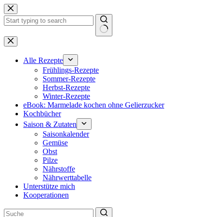
Zum
Inhalt
springen
Keine
Ergebnisse
Alle Rezepte
Frühlings-Rezepte
Sommer-Rezepte
Herbst-Rezepte
Winter-Rezepte
eBook: Marmelade kochen ohne Gelierzucker
Kochbücher
Saison & Zutaten
Saisonkalender
Gemüse
Obst
Pilze
Nährstoffe
Nährwerttabelle
Unterstütze mich
Kooperationen