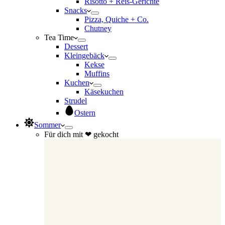
Risotto + Reis-Gerichte
Snacks
Pizza, Quiche + Co.
Chutney
Tea Time
Dessert
Kleingebäck
Kekse
Muffins
Kuchen
Käsekuchen
Strudel
Ostern
Sommer
Für dich mit ❤ gekocht