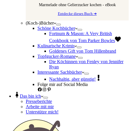
Marmelade ohne Gelierzucker kochen - eBook
Entdecke dieses Buch ➔
(Koch-)Bücher
Schöne Kochbücher
Fortnum & Mason: A Very British
Cookbook von Tom Parker Bowles
Kulinarische Krimis
Goldenes Gift von Tom Hillenbrand
Topfgucker-Romane
Die Köchinnen von Fenley von Jennifer
Ryan
Interessante Sachbücher
Nachhaltig, aber günstig!
Folge mir auf Social Media
Facebook
Instagram
Pinterest
Das bin ich
Presseberichte
Arbeite mit mir
Unterstütze mich!