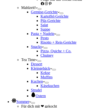
Facebook
Instagram
Pinterest
Mahlzeit!
Gemüse-Gerichte
Kartoffel-Gerichte
Pilz-Gerichte
Salat
Suppe
Pasta + Nudeln
Pesto
Risotto + Reis-Gerichte
Snacks
Pizza, Quiche + Co.
Chutney
Tea Time
Dessert
Kleingebäck
Kekse
Muffins
Kuchen
Käsekuchen
Strudel
Ostern
Sommer
Für dich mit ❤ gekocht