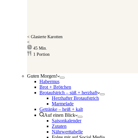
<
Glasierte Karotten
<
Minuten
45
Min.
1
Portion
Guten Morgen!
Habermus
Brot + Brötchen
Brotaufstrich – süß + herzhaft
Herzhafter Brotaufstrich
Marmelade
Getränke – heiß + kalt
Auf einen Blick
Saisonkalender
Zutaten
Nährwerttabelle
Folge mir auf Social Media