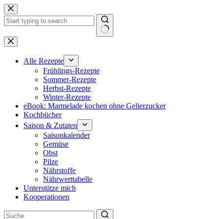
Zum
Inhalt
springen
Keine
Ergebnisse
Alle Rezepte
Frühlings-Rezepte
Sommer-Rezepte
Herbst-Rezepte
Winter-Rezepte
eBook: Marmelade kochen ohne Gelierzucker
Kochbücher
Saison & Zutaten
Saisonkalender
Gemüse
Obst
Pilze
Nährstoffe
Nährwerttabelle
Unterstütze mich
Kooperationen