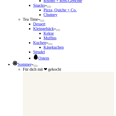
Risotto + Reis-Gerichte
Snacks
Pizza, Quiche + Co.
Chutney
Tea Time
Dessert
Kleingebäck
Kekse
Muffins
Kuchen
Käsekuchen
Strudel
Ostern
Sommer
Für dich mit ❤ gekocht