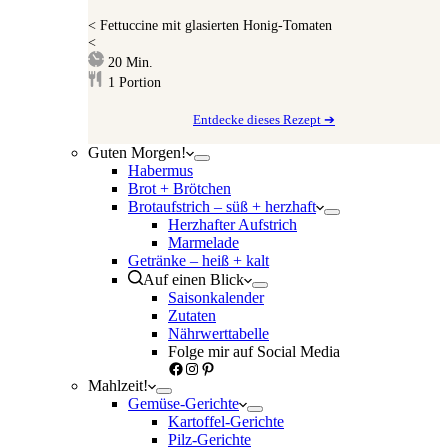
<
Fettuccine mit glasierten Honig-Tomaten
<
Minuten
20
Min.
1
Portion
Entdecke dieses Rezept ➔
Guten Morgen!
Habermus
Brot + Brötchen
Brotaufstrich – süß + herzhaft
Herzhafter Aufstrich
Marmelade
Getränke – heiß + kalt
Auf einen Blick
Saisonkalender
Zutaten
Nährwerttabelle
Folge mir auf Social Media
Facebook
Instagram
Pinterest
Mahlzeit!
Gemüse-Gerichte
Kartoffel-Gerichte
Pilz-Gerichte