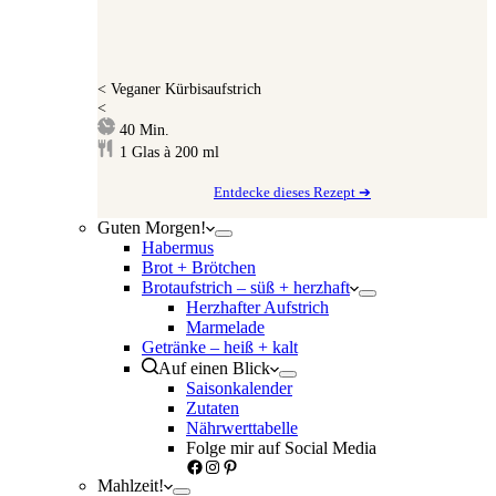
<
Veganer Kürbisaufstrich
<
Minuten
40
Min.
1
Glas à 200 ml
Entdecke dieses Rezept ➔
Guten Morgen!
Habermus
Brot + Brötchen
Brotaufstrich – süß + herzhaft
Herzhafter Aufstrich
Marmelade
Getränke – heiß + kalt
Auf einen Blick
Saisonkalender
Zutaten
Nährwerttabelle
Folge mir auf Social Media
Facebook
Instagram
Pinterest
Mahlzeit!