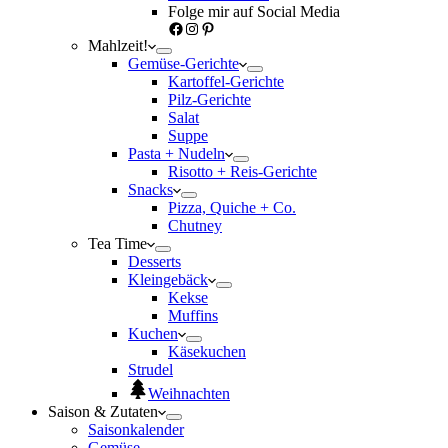
Folge mir auf Social Media
Facebook
Instagram
Pinterest
Mahlzeit!
Gemüse-Gerichte
Kartoffel-Gerichte
Pilz-Gerichte
Salat
Suppe
Pasta + Nudeln
Risotto + Reis-Gerichte
Snacks
Pizza, Quiche + Co.
Chutney
Tea Time
Desserts
Kleingebäck
Kekse
Muffins
Kuchen
Käsekuchen
Strudel
Weihnachten
Saison & Zutaten
Saisonkalender
Gemüse