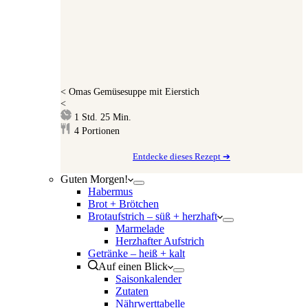
<
Omas Gemüsesuppe mit Eierstich
<
Stunde
Minuten
1
Std.
25
Min.
4
Portionen
Entdecke dieses Rezept ➔
Guten Morgen!
Habermus
Brot + Brötchen
Brotaufstrich – süß + herzhaft
Marmelade
Herzhafter Aufstrich
Getränke – heiß + kalt
Auf einen Blick
Saisonkalender
Zutaten
Nährwerttabelle