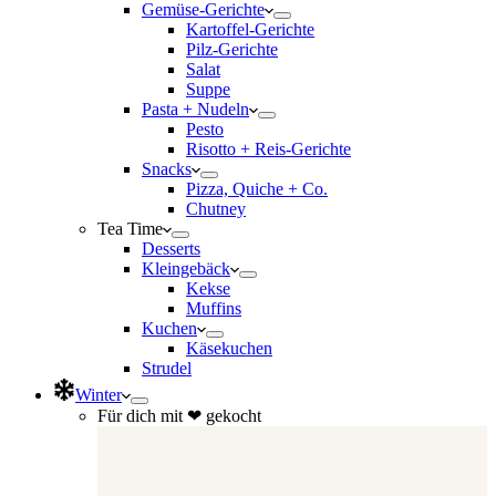
Gemüse-Gerichte
Kartoffel-Gerichte
Pilz-Gerichte
Salat
Suppe
Pasta + Nudeln
Pesto
Risotto + Reis-Gerichte
Snacks
Pizza, Quiche + Co.
Chutney
Tea Time
Desserts
Kleingebäck
Kekse
Muffins
Kuchen
Käsekuchen
Strudel
Winter
Für dich mit ❤ gekocht