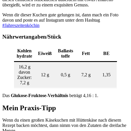
übergießt, wird er zu einem exquisiten Genuss.
Wenn dir dieser Kuchen gute gelungen ist, dann mach ein Foto
davon und poste es auf Instagram unter dem Hashtag
#Jahreszeitenköchin
Nährwertangaben/Stück
Kohlen
Ballasts
Eiweiß
Fett
BE
hydrate
toffe
16,2 g
davon
12 g
0,5 g
7,2 g
1,35
Zucker:
7,2 g
Das
Glukose-Fruktose-Verhältnis
beträgt 4,16 : 1.
Mein Praxis-Tipp
Wenn du einen großen Käsekuchen mit Hüttenkäse nach diesem
Rezept backen möchtest, dann nimm von den Zutaten die dreifache
Menge.