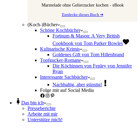
Marmelade ohne Gelierzucker kochen - eBook
Entdecke dieses Buch ➔
(Koch-)Bücher
Schöne Kochbücher
Fortnum & Mason: A Very British
Cookbook von Tom Parker Bowles
Kulinarische Krimis
Goldenes Gift von Tom Hillenbrand
Topfgucker-Romane
Die Köchinnen von Fenley von Jennifer
Ryan
Interessante Sachbücher
Nachhaltig, aber günstig!
Folge mir auf Social Media
Facebook
Instagram
Pinterest
Das bin ich
Presseberichte
Arbeite mit mir
Unterstütze mich!