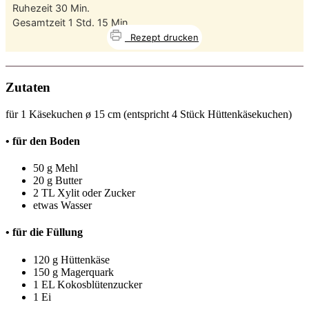
Minuten
Ruhezeit
30
Min.
Stunde
Minuten
Gesamtzeit
1
Std.
15
Min.
Rezept drucken
Zutaten
für 1 Käsekuchen ø 15 cm (entspricht 4 Stück Hüttenkäsekuchen)
• für den Boden
50 g Mehl
20 g Butter
2 TL Xylit oder Zucker
etwas Wasser
• für die Füllung
120 g Hüttenkäse
150 g Magerquark
1 EL Kokosblütenzucker
1 Ei