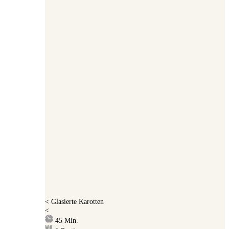
<
Glasierte Karotten
<
Minuten
45
Min.