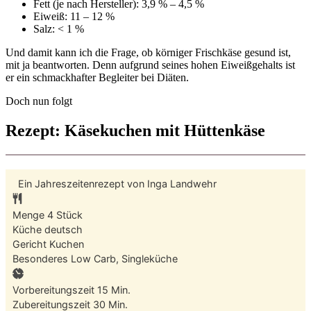
Fett (je nach Hersteller): 3,9 % – 4,5 %
Eiweiß: 11 – 12 %
Salz: < 1 %
Und damit kann ich die Frage, ob körniger Frischkäse gesund ist,
mit ja beantworten. Denn aufgrund seines hohen Eiweißgehalts ist
er ein schmackhafter Begleiter bei Diäten.
Doch nun folgt
Rezept: Käsekuchen mit Hüttenkäse
Ein Jahreszeitenrezept von
Inga Landwehr
Menge
4
Stück
Küche
deutsch
Gericht
Kuchen
Besonderes
Low Carb, Singleküche
Minuten
Vorbereitungszeit
15
Min.
Minuten
Zubereitungszeit
30
Min.