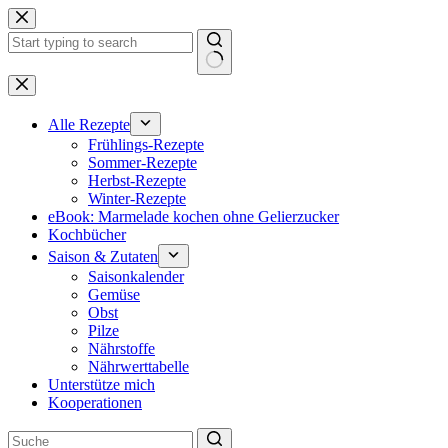
Zum
Inhalt
springen
Keine
Ergebnisse
Alle Rezepte
Frühlings-Rezepte
Sommer-Rezepte
Herbst-Rezepte
Winter-Rezepte
eBook: Marmelade kochen ohne Gelierzucker
Kochbücher
Saison & Zutaten
Saisonkalender
Gemüse
Obst
Pilze
Nährstoffe
Nährwerttabelle
Unterstütze mich
Kooperationen