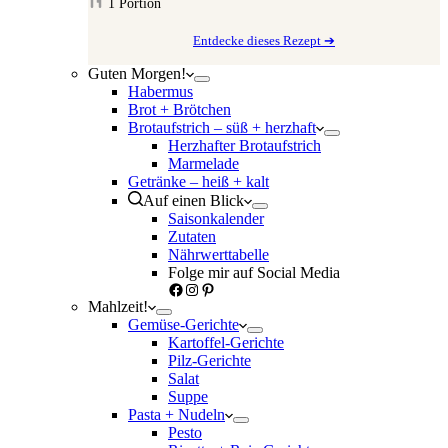
1
Portion
Entdecke dieses Rezept ➔
Guten Morgen!
Habermus
Brot + Brötchen
Brotaufstrich – süß + herzhaft
Herzhafter Brotaufstrich
Marmelade
Getränke – heiß + kalt
Auf einen Blick
Saisonkalender
Zutaten
Nährwerttabelle
Folge mir auf Social Media
Facebook
Instagram
Pinterest
Mahlzeit!
Gemüse-Gerichte
Kartoffel-Gerichte
Pilz-Gerichte
Salat
Suppe
Pasta + Nudeln
Pesto