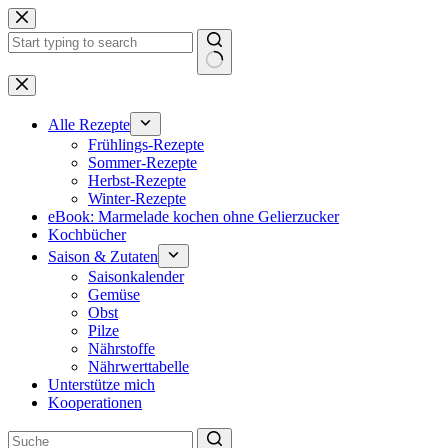
Zum
Inhalt
springen
Keine
Ergebnisse
Alle Rezepte
Frühlings-Rezepte
Sommer-Rezepte
Herbst-Rezepte
Winter-Rezepte
eBook: Marmelade kochen ohne Gelierzucker
Kochbücher
Saison & Zutaten
Saisonkalender
Gemüse
Obst
Pilze
Nährstoffe
Nährwerttabelle
Unterstütze mich
Kooperationen