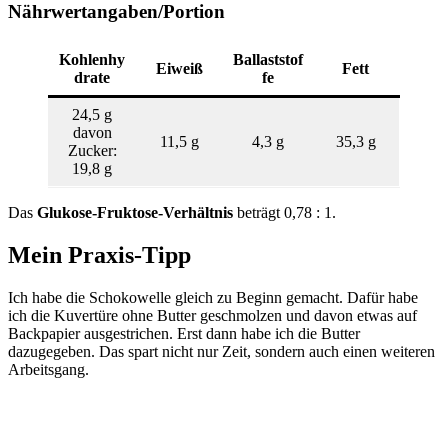
Nährwertangaben/Portion
Kohlenhy
Ballaststof
Eiweiß
Fett
drate
fe
24,5 g
davon
11,5 g
4,3 g
35,3 g
Zucker:
19,8 g
Das
Glukose-Fruktose-Verhältnis
beträgt 0,78 : 1.
Mein Praxis-Tipp
Ich habe die Schokowelle gleich zu Beginn gemacht. Dafür habe
ich die Kuvertüre ohne Butter geschmolzen und davon etwas auf
Backpapier ausgestrichen. Erst dann habe ich die Butter
dazugegeben. Das spart nicht nur Zeit, sondern auch einen weiteren
Arbeitsgang.