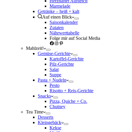
Herzhafter Aufstrich
Marmelade
Getränke – heiß + kalt
Auf einen Blick
Saisonkalender
Zutaten
Nährwerttabelle
Folge mir auf Social Media
Facebook
Instagram
Pinterest
Mahlzeit!
Gemüse-Gerichte
Kartoffel-Gerichte
Pilz-Gerichte
Salat
Suppe
Pasta + Nudeln
Pesto
Risotto + Reis-Gerichte
Snacks
Pizza, Quiche + Co.
Chutney
Tea Time
Desserts
Kleingebäck
Kekse