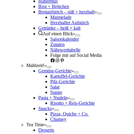
Habermus
Brot + Brötchen
Brotaufstrich – süß + herzhaft
Marmelade
Herzhafter Aufstrich
Getränke – heiß + kalt
Auf einen Blick
Saisonkalender
Zutaten
Nährwerttabelle
Folge mir auf Social Media
Facebook
Instagram
Pinterest
Mahlzeit!
Gemüse-Gerichte
Kartoffel-Gerichte
Pilz-Gerichte
Salat
Suppe
Pasta + Nudeln
Risotto + Reis-Gerichte
Snacks
Pizza, Quiche + Co.
Chutney
Tea Time
Desserts