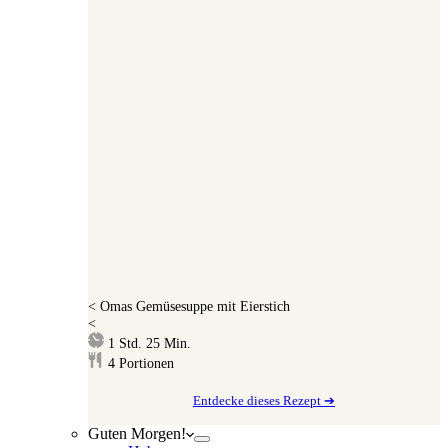
<
Omas Gemüsesuppe mit Eierstich
<
Stunde
Minuten
1
Std.
25
Min.
4
Portionen
Entdecke dieses Rezept ➔
Guten Morgen!