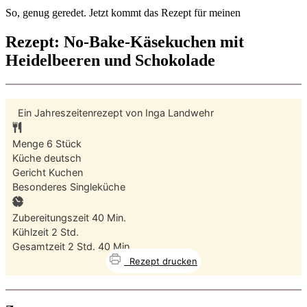
So, genug geredet. Jetzt kommt das Rezept für meinen
Rezept: No-Bake-Käsekuchen mit
Heidelbeeren und Schokolade
Ein Jahreszeitenrezept von
Inga Landwehr
Menge
6
Stück
Küche
deutsch
Gericht
Kuchen
Besonderes
Singleküche
Minuten
Zubereitungszeit
40
Min.
Stunden
Kühlzeit
2
Std.
Stunden
Minuten
Gesamtzeit
2
Std.
40
Min.
Rezept drucken