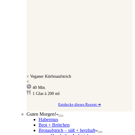
<
Veganer Kürbisaufstrich
<
Minuten
40
Min.
1
Glas à 200 ml
Entdecke dieses Rezept ➔
Guten Morgen!
Habermus
Brot + Brötchen
Brotaufstrich – süß + herzhaft