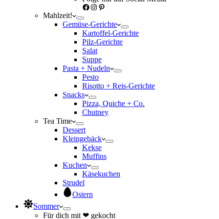
Facebook
Instagram
Pinterest
Mahlzeit!
Gemüse-Gerichte
Kartoffel-Gerichte
Pilz-Gerichte
Salat
Suppe
Pasta + Nudeln
Pesto
Risotto + Reis-Gerichte
Snacks
Pizza, Quiche + Co.
Chutney
Tea Time
Dessert
Kleingebäck
Kekse
Muffins
Kuchen
Käsekuchen
Strudel
Ostern
Sommer
Für dich mit ❤ gekocht