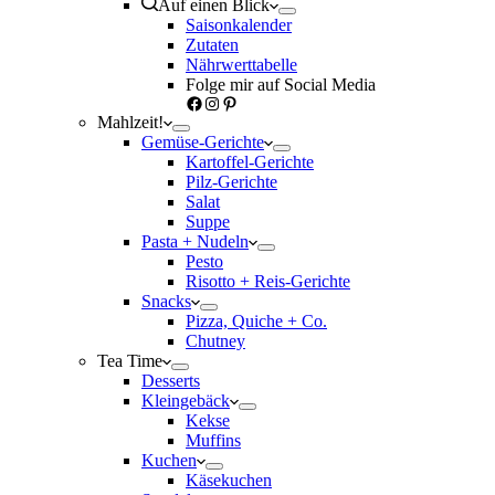
Auf einen Blick
Saisonkalender
Zutaten
Nährwerttabelle
Folge mir auf Social Media
Facebook
Instagram
Pinterest
Mahlzeit!
Gemüse-Gerichte
Kartoffel-Gerichte
Pilz-Gerichte
Salat
Suppe
Pasta + Nudeln
Pesto
Risotto + Reis-Gerichte
Snacks
Pizza, Quiche + Co.
Chutney
Tea Time
Desserts
Kleingebäck
Kekse
Muffins
Kuchen
Käsekuchen