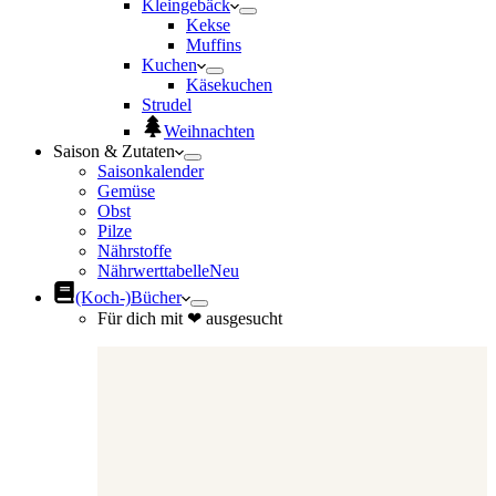
Kleingebäck
Kekse
Muffins
Kuchen
Käsekuchen
Strudel
Weihnachten
Saison & Zutaten
Saisonkalender
Gemüse
Obst
Pilze
Nährstoffe
Nährwerttabelle
Neu
(Koch-)Bücher
Für dich mit ❤ ausgesucht