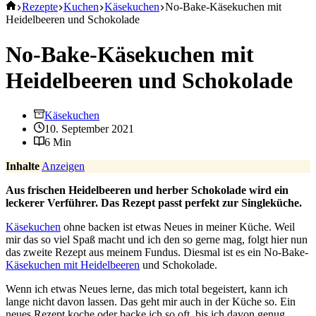
Start
Rezepte
Kuchen
Käsekuchen
No-Bake-Käsekuchen mit
Heidelbeeren und Schokolade
No-Bake-Käsekuchen mit
Heidelbeeren und Schokolade
Käsekuchen
10. September 2021
6 Min
Inhalte
Anzeigen
Aus frischen Heidelbeeren und herber Schokolade wird ein
leckerer Verführer. Das Rezept passt perfekt zur Singleküche.
Käsekuchen
ohne backen ist etwas Neues in meiner Küche. Weil
mir das so viel Spaß macht und ich den so gerne mag, folgt hier nun
das zweite Rezept aus meinem Fundus. Diesmal ist es ein No-Bake-
Käsekuchen mit Heidelbeeren
und Schokolade.
Wenn ich etwas Neues lerne, das mich total begeistert, kann ich
lange nicht davon lassen. Das geht mir auch in der Küche so. Ein
neues Rezept koche oder backe ich so oft, bis ich davon genug