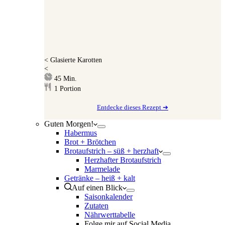
<
Glasierte Karotten
<
Minuten
45
Min.
1
Portion
Entdecke dieses Rezept ➔
Guten Morgen!
Habermus
Brot + Brötchen
Brotaufstrich – süß + herzhaft
Herzhafter Brotaufstrich
Marmelade
Getränke – heiß + kalt
Auf einen Blick
Saisonkalender
Zutaten
Nährwerttabelle
Folge mir auf Social Media