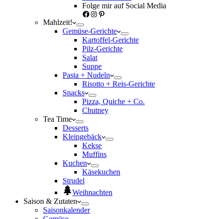
Folge mir auf Social Media
Facebook
Instagram
Pinterest
Mahlzeit!
Gemüse-Gerichte
Kartoffel-Gerichte
Pilz-Gerichte
Salat
Suppe
Pasta + Nudeln
Risotto + Reis-Gerichte
Snacks
Pizza, Quiche + Co.
Chutney
Tea Time
Desserts
Kleingebäck
Kekse
Muffins
Kuchen
Käsekuchen
Strudel
Weihnachten
Saison & Zutaten
Saisonkalender
Gemüse