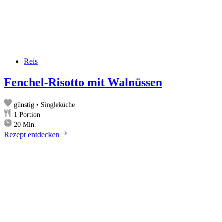
Reis
Fenchel-Risotto mit Walnüssen
günstig • Singleküche
1
Portion
Minuten
20
Min.
Fenchel-
Rezept entdecken
Risotto
mit
Walnüssen