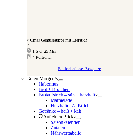
<
Omas Gemüsesuppe mit Eierstich
<
Stunde
Minuten
1
Std.
25
Min.
4
Portionen
Entdecke dieses Rezept ➔
Guten Morgen!
Habermus
Brot + Brötchen
Brotaufstrich – süß + herzhaft
Marmelade
Herzhafter Aufstrich
Getränke – heiß + kalt
Auf einen Blick
Saisonkalender
Zutaten
Nährwerttabelle