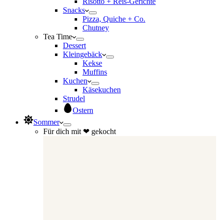
Risotto + Reis-Gerichte
Snacks
Pizza, Quiche + Co.
Chutney
Tea Time
Dessert
Kleingebäck
Kekse
Muffins
Kuchen
Käsekuchen
Strudel
Ostern
Sommer
Für dich mit ❤ gekocht