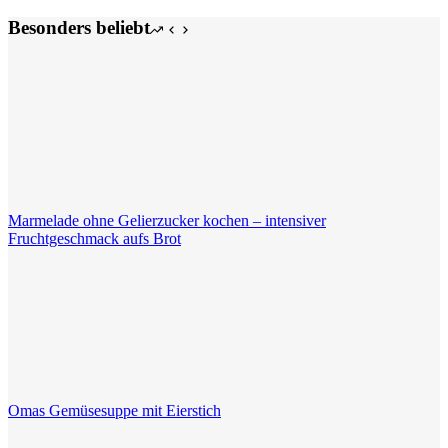
und
gegrillten
Besonders beliebt
Zucchini
Marmelade ohne Gelierzucker kochen – intensiver
Fruchtgeschmack aufs Brot
Omas Gemüsesuppe mit Eierstich