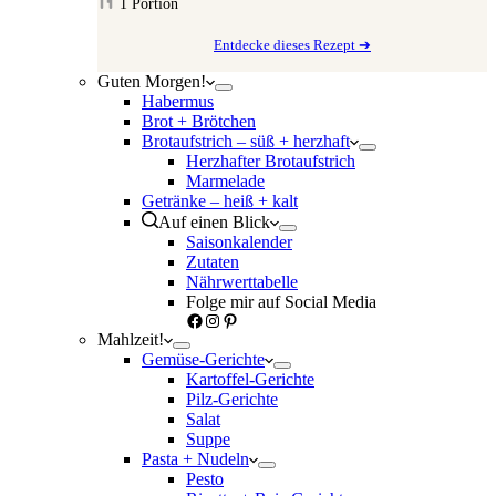
1
Portion
Entdecke dieses Rezept ➔
Guten Morgen!
Habermus
Brot + Brötchen
Brotaufstrich – süß + herzhaft
Herzhafter Brotaufstrich
Marmelade
Getränke – heiß + kalt
Auf einen Blick
Saisonkalender
Zutaten
Nährwerttabelle
Folge mir auf Social Media
Facebook
Instagram
Pinterest
Mahlzeit!
Gemüse-Gerichte
Kartoffel-Gerichte
Pilz-Gerichte
Salat
Suppe
Pasta + Nudeln
Pesto