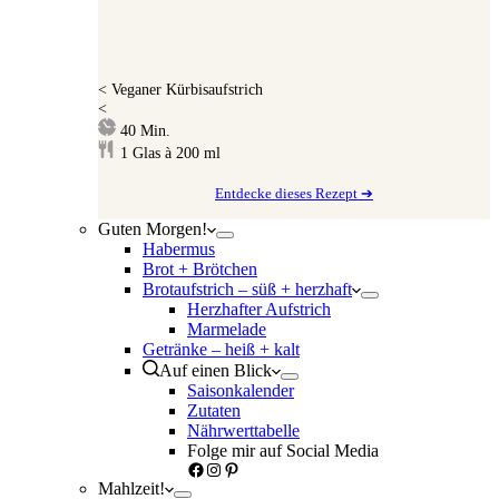
<
Veganer Kürbisaufstrich
<
Minuten
40
Min.
1
Glas à 200 ml
Entdecke dieses Rezept ➔
Guten Morgen!
Habermus
Brot + Brötchen
Brotaufstrich – süß + herzhaft
Herzhafter Aufstrich
Marmelade
Getränke – heiß + kalt
Auf einen Blick
Saisonkalender
Zutaten
Nährwerttabelle
Folge mir auf Social Media
Facebook
Instagram
Pinterest
Mahlzeit!