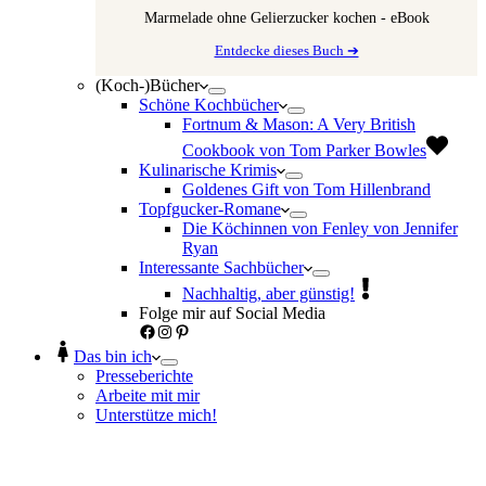
Marmelade ohne Gelierzucker kochen - eBook
Entdecke dieses Buch ➔
(Koch-)Bücher
Schöne Kochbücher
Fortnum & Mason: A Very British
Cookbook von Tom Parker Bowles
Kulinarische Krimis
Goldenes Gift von Tom Hillenbrand
Topfgucker-Romane
Die Köchinnen von Fenley von Jennifer
Ryan
Interessante Sachbücher
Nachhaltig, aber günstig!
Folge mir auf Social Media
Facebook
Instagram
Pinterest
Das bin ich
Presseberichte
Arbeite mit mir
Unterstütze mich!