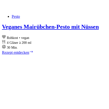
Pesto
Veganes Mairübchen-Pesto mit Nüssen
Rohkost • vegan
4
Gläser à 200 ml
Minuten
30
Min.
Veganes
Rezept entdecken
Mairübchen-
Pesto
mit
Nüssen