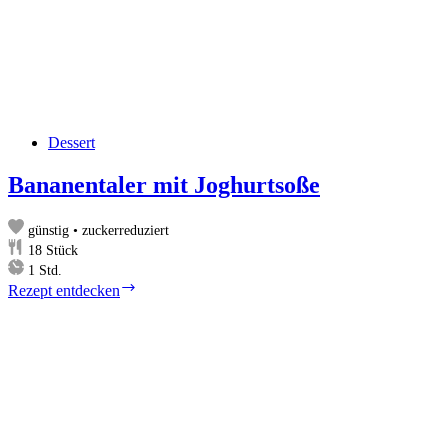
Dessert
Bananentaler mit Joghurtsoße
günstig • zuckerreduziert
18
Stück
Stunde
1
Std.
Bananentaler
Rezept entdecken
mit
Joghurtsoße