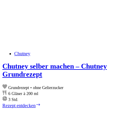
Chutney
Chutney selber machen – Chutney
Grundrezept
Grundrezept • ohne Gelierzucker
6
Gläser à 200 ml
Stunden
3
Std.
Chutney
Rezept entdecken
selber
machen
–
Chutney
Grundrezept