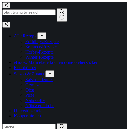
Zum
Inhalt
springen
Keine
Ergebnisse
Alle Rezepte
Frühlings-Rezepte
Sommer-Rezepte
Herbst-Rezepte
Winter-Rezepte
eBook: Marmelade kochen ohne Gelierzucker
Kochbücher
Saison & Zutaten
Saisonkalender
Gemüse
Obst
Pilze
Nährstoffe
Nährwerttabelle
Unterstütze mich
Kooperationen