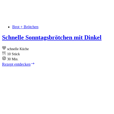
Brot + Brötchen
Schnelle Sonntagsbrötchen mit Dinkel
schnelle Küche
10
Stück
Minuten
30
Min.
Schnelle
Rezept entdecken
Sonntagsbrötchen
mit
Dinkel