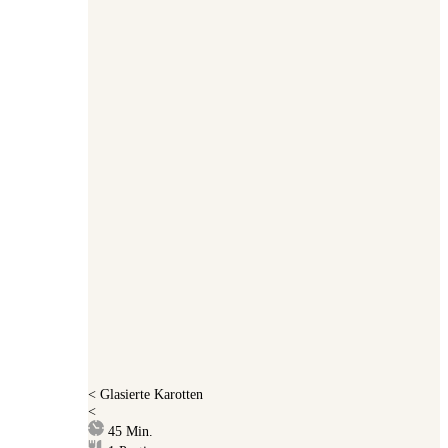
<
Glasierte Karotten
<
Minuten
45
Min.