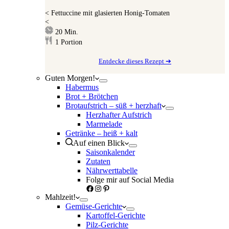
<
Fettuccine mit glasierten Honig-Tomaten
<
Minuten
20
Min.
1
Portion
Entdecke dieses Rezept ➔
Guten Morgen!
Habermus
Brot + Brötchen
Brotaufstrich – süß + herzhaft
Herzhafter Aufstrich
Marmelade
Getränke – heiß + kalt
Auf einen Blick
Saisonkalender
Zutaten
Nährwerttabelle
Folge mir auf Social Media
Facebook
Instagram
Pinterest
Mahlzeit!
Gemüse-Gerichte
Kartoffel-Gerichte
Pilz-Gerichte