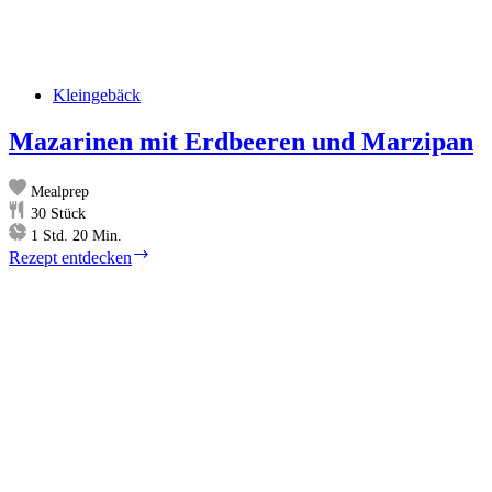
Kleingebäck
Mazarinen mit Erdbeeren und Marzipan
Mealprep
30
Stück
Stunde
Minuten
1
Std.
20
Min.
Mazarinen
Rezept entdecken
mit
Erdbeeren
und
Marzipan