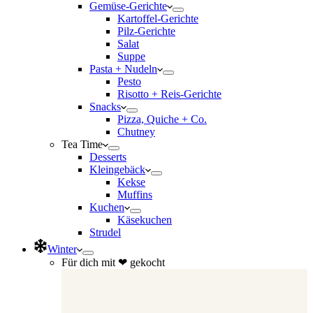
Gemüse-Gerichte
Kartoffel-Gerichte
Pilz-Gerichte
Salat
Suppe
Pasta + Nudeln
Pesto
Risotto + Reis-Gerichte
Snacks
Pizza, Quiche + Co.
Chutney
Tea Time
Desserts
Kleingebäck
Kekse
Muffins
Kuchen
Käsekuchen
Strudel
Winter
Für dich mit ❤ gekocht