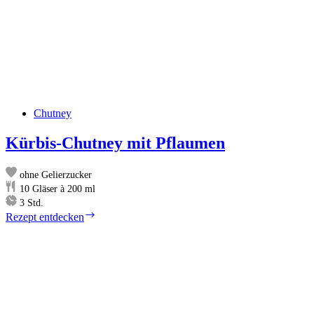
Chutney
Kürbis-Chutney mit Pflaumen
ohne Gelierzucker
10
Gläser à 200 ml
Stunden
3
Std.
Kürbis-
Rezept entdecken
Chutney
mit
Pflaumen