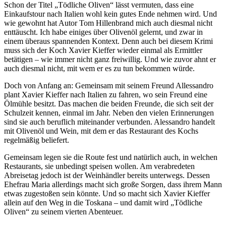
Schon der Titel „Tödliche Oliven“ lässt vermuten, dass eine
Einkaufstour nach Italien wohl kein gutes Ende nehmen wird. Und
wie gewohnt hat Autor Tom Hillenbrand mich auch diesmal nicht
enttäuscht. Ich habe einiges über Olivenöl gelernt, und zwar in
einem überaus spannenden Kontext. Denn auch bei diesem Krimi
muss sich der Koch Xavier Kieffer wieder einmal als Ermittler
betätigen – wie immer nicht ganz freiwillig. Und wie zuvor ahnt er
auch diesmal nicht, mit wem er es zu tun bekommen würde.
Doch von Anfang an: Gemeinsam mit seinem Freund Allessandro
plant Xavier Kieffer nach Italien zu fahren, wo sein Freund eine
Ölmühle besitzt. Das machen die beiden Freunde, die sich seit der
Schulzeit kennen, einmal im Jahr. Neben den vielen Erinnerungen
sind sie auch beruflich miteinander verbunden. Alessandro handelt
mit Olivenöl und Wein, mit dem er das Restaurant des Kochs
regelmäßig beliefert.
Gemeinsam legen sie die Route fest und natürlich auch, in welchen
Restaurants, sie unbedingt speisen wollen. Am verabredeten
Abreisetag jedoch ist der Weinhändler bereits unterwegs. Dessen
Ehefrau Maria allerdings macht sich große Sorgen, dass ihrem Mann
etwas zugestoßen sein könnte. Und so macht sich Xavier Kieffer
allein auf den Weg in die Toskana – und damit wird „Tödliche
Oliven“ zu seinem vierten Abenteuer.