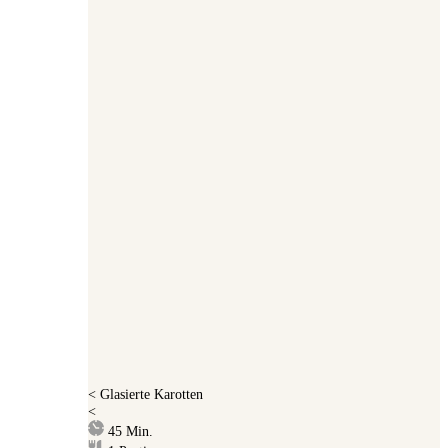
<
Glasierte Karotten
<
Minuten
45
Min.