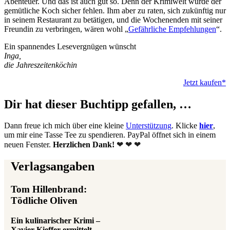
Abenteuer. Und das ist auch gut so. Denn der Krimiwelt würde der
gemütliche Koch sicher fehlen. Ihm aber zu raten, sich zukünftig nur
in seinem Restaurant zu betätigen, und die Wochenenden mit seiner
Freundin zu verbringen, wären wohl „
Gefährliche Empfehlungen
“.
Ein spannendes Lesevergnügen wünscht
Inga,
die Jahreszeitenköchin
Jetzt kaufen*
Dir hat dieser Buchtipp gefallen, …
Dann freue ich mich über eine kleine
Unterstützung
. Klicke
hier
,
um mir eine Tasse Tee zu spendieren. PayPal öffnet sich in einem
neuen Fenster.
Herzlichen Dank!
❤ ❤ ❤
Verlagsangaben
Tom Hillenbrand:
Tödliche Oliven
Ein kulinarischer Krimi –
Xavier Kieffer ermittelt –