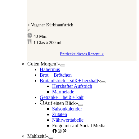
<
Veganer Kürbisaufstrich
<
Minuten
40
Min.
1
Glas à 200 ml
Entdecke dieses Rezept ➔
Guten Morgen!
Habermus
Brot + Brötchen
Brotaufstrich – süß + herzhaft
Herzhafter Aufstrich
Marmelade
Getränke – heiß + kalt
Auf einen Blick
Saisonkalender
Zutaten
Nährwerttabelle
Folge mir auf Social Media
Facebook
Instagram
Pinterest
Mahlzeit!