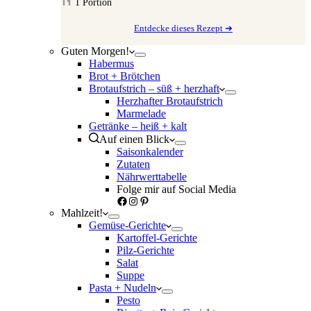
1
Portion
Entdecke dieses Rezept ➔
Guten Morgen!
Habermus
Brot + Brötchen
Brotaufstrich – süß + herzhaft
Herzhafter Brotaufstrich
Marmelade
Getränke – heiß + kalt
Auf einen Blick
Saisonkalender
Zutaten
Nährwerttabelle
Folge mir auf Social Media
Facebook
Instagram
Pinterest
Mahlzeit!
Gemüse-Gerichte
Kartoffel-Gerichte
Pilz-Gerichte
Salat
Suppe
Pasta + Nudeln
Pesto