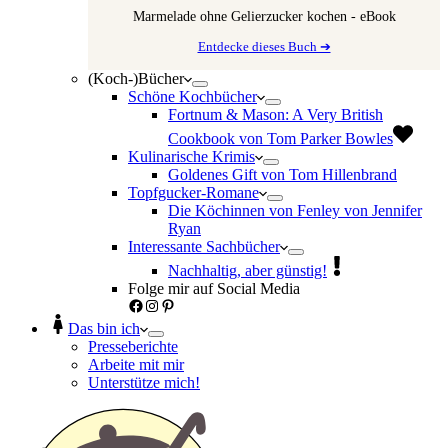
Marmelade ohne Gelierzucker kochen - eBook
Entdecke dieses Buch ➔
(Koch-)Bücher
Schöne Kochbücher
Fortnum & Mason: A Very British
Cookbook von Tom Parker Bowles
Kulinarische Krimis
Goldenes Gift von Tom Hillenbrand
Topfgucker-Romane
Die Köchinnen von Fenley von Jennifer
Ryan
Interessante Sachbücher
Nachhaltig, aber günstig!
Folge mir auf Social Media
Facebook
Instagram
Pinterest
Das bin ich
Presseberichte
Arbeite mit mir
Unterstütze mich!