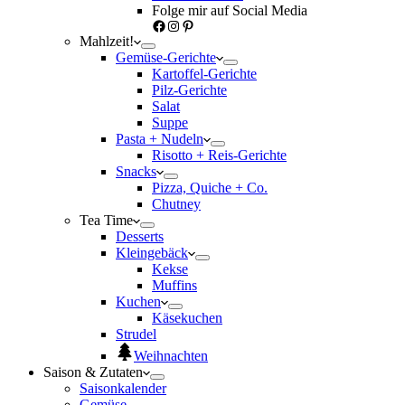
Folge mir auf Social Media
Facebook
Instagram
Pinterest
Mahlzeit!
Gemüse-Gerichte
Kartoffel-Gerichte
Pilz-Gerichte
Salat
Suppe
Pasta + Nudeln
Risotto + Reis-Gerichte
Snacks
Pizza, Quiche + Co.
Chutney
Tea Time
Desserts
Kleingebäck
Kekse
Muffins
Kuchen
Käsekuchen
Strudel
Weihnachten
Saison & Zutaten
Saisonkalender
Gemüse