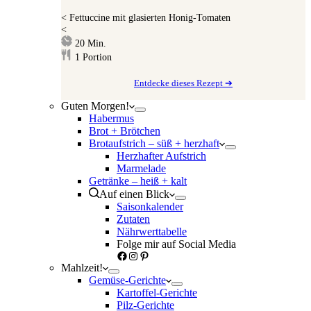
<
Fettuccine mit glasierten Honig-Tomaten
<
Minuten
20
Min.
1
Portion
Entdecke dieses Rezept ➔
Guten Morgen!
Habermus
Brot + Brötchen
Brotaufstrich – süß + herzhaft
Herzhafter Aufstrich
Marmelade
Getränke – heiß + kalt
Auf einen Blick
Saisonkalender
Zutaten
Nährwerttabelle
Folge mir auf Social Media
Facebook
Instagram
Pinterest
Mahlzeit!
Gemüse-Gerichte
Kartoffel-Gerichte
Pilz-Gerichte