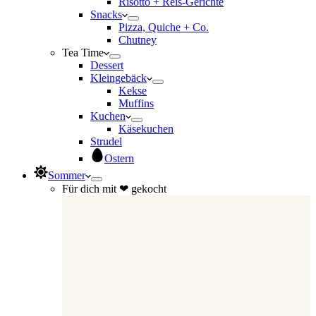
Risotto + Reis-Gerichte
Snacks
Pizza, Quiche + Co.
Chutney
Tea Time
Dessert
Kleingebäck
Kekse
Muffins
Kuchen
Käsekuchen
Strudel
Ostern
Sommer
Für dich mit ❤ gekocht