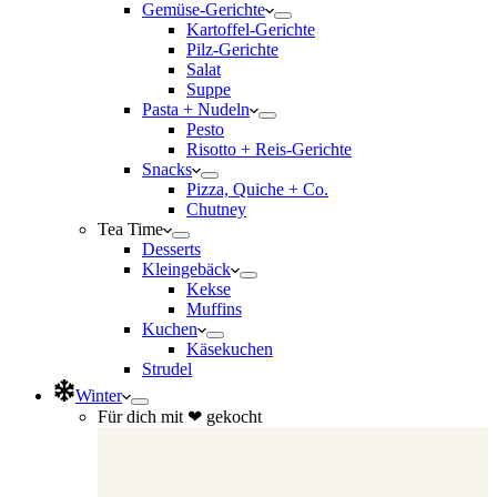
Gemüse-Gerichte
Kartoffel-Gerichte
Pilz-Gerichte
Salat
Suppe
Pasta + Nudeln
Pesto
Risotto + Reis-Gerichte
Snacks
Pizza, Quiche + Co.
Chutney
Tea Time
Desserts
Kleingebäck
Kekse
Muffins
Kuchen
Käsekuchen
Strudel
Winter
Für dich mit ❤ gekocht