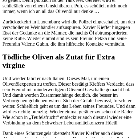
so gehen. Denn plötzlich ist der Tank leer. Gerettet wird er
schließlich von einem Unsichtbaren. Puh, es schüttelt mich noch
immer, wenn ich an all das Olivenöl nur denke …
Zurückgekehrt in Luxemburg wird die Polizei eingeschaltet, um den
verschollenen Weinhändler aufzuspüren. Xavier Kieffer hingegen
lässt der Gedanke an die Männer, die nachts Öl abtransportierten
keine Ruhe. Wieder einmal sind es sein Freund Pekka und seine
Freundin Valerie Gabin, die ihm hilfreiche Kontakte vermitteln.
Tödliche Oliven als Zutat für Extra
virgine
Und wieder fährt er nach Italien. Dieses Mal, um einen
Olivenölexperten zu treffen. Dieser bestätigt Kieffers Verdacht, dass
sein Freund mit minderwertigem Olivenöl Geschäfte gemacht hat.
Und damit werden Zusammenhänge deutlich, die besser im
Verborgenen geblieben wären. Sich der Gefahr bewusst, forscht er
weiter. Schließlich geht es um das Leben seines Freundes. Und dann
wird es richtig brenzlig. Wieder einmal gerät er zwischen die Räder.
Wie schon in „Teufelsfrucht“ entdeckt er auch diesmal wieder eine
Verbindung zu dem Schweizer Lebensmittelkonzern Hüetli.
Dank eines Schutzengels übersteht Xavier Kieffer auch dieses