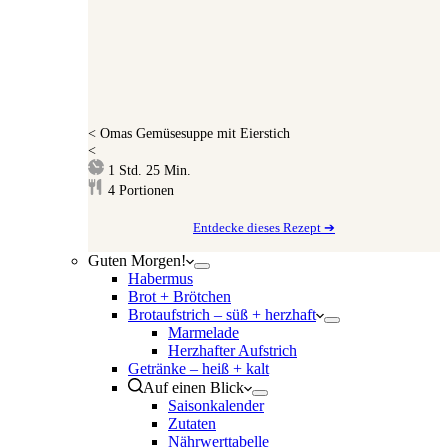
<
Omas Gemüsesuppe mit Eierstich
<
Stunde
Minuten
1
Std.
25
Min.
4
Portionen
Entdecke dieses Rezept ➔
Guten Morgen!
Habermus
Brot + Brötchen
Brotaufstrich – süß + herzhaft
Marmelade
Herzhafter Aufstrich
Getränke – heiß + kalt
Auf einen Blick
Saisonkalender
Zutaten
Nährwerttabelle