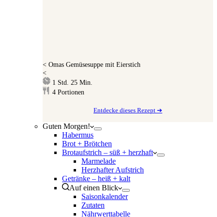
<
Omas Gemüsesuppe mit Eierstich
<
Stunde
Minuten
1
Std.
25
Min.
4
Portionen
Entdecke dieses Rezept ➔
Guten Morgen!
Habermus
Brot + Brötchen
Brotaufstrich – süß + herzhaft
Marmelade
Herzhafter Aufstrich
Getränke – heiß + kalt
Auf einen Blick
Saisonkalender
Zutaten
Nährwerttabelle