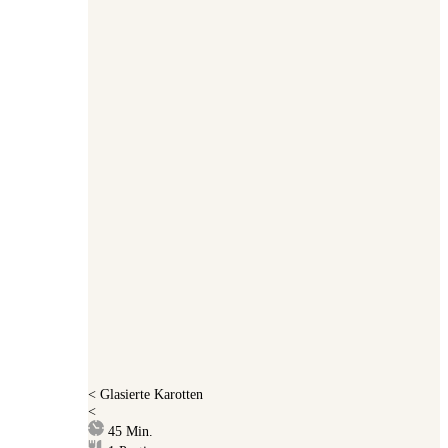
<
Glasierte Karotten
<
Minuten
45
Min.