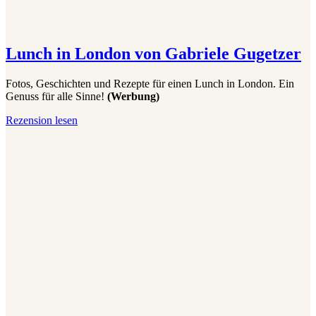
Lunch in London von Gabriele Gugetzer
Fotos, Geschichten und Rezepte für einen Lunch in London. Ein
Genuss für alle Sinne!
(Werbung)
Lunch
Rezension lesen
in
London
von
Gabriele
Gugetzer