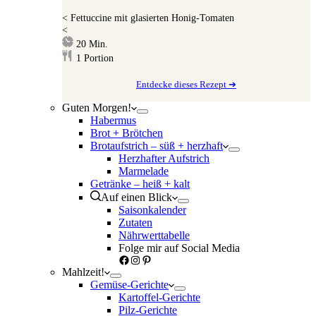
<
Fettuccine mit glasierten Honig-Tomaten
<
Minuten
20
Min.
1
Portion
Entdecke dieses Rezept ➔
Guten Morgen!
Habermus
Brot + Brötchen
Brotaufstrich – süß + herzhaft
Herzhafter Aufstrich
Marmelade
Getränke – heiß + kalt
Auf einen Blick
Saisonkalender
Zutaten
Nährwerttabelle
Folge mir auf Social Media
Facebook
Instagram
Pinterest
Mahlzeit!
Gemüse-Gerichte
Kartoffel-Gerichte
Pilz-Gerichte