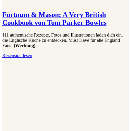
Fortnum & Mason: A Very British
Cookbook von Tom Parker Bowles
111 authentische Rezepte, Fotos und Illustrationen laden dich ein,
die Englische Küche zu entdecken. Must-Have für alle England-
Fans!
(Werbung)
Fortnum
Rezension lesen
&
Mason:
A
Very
British
Cookbook
von
Tom
Parker
Bowles