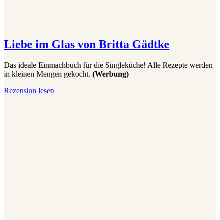
Liebe im Glas von Britta Gädtke
Das ideale Einmachbuch für die Singleküche! Alle Rezepte werden
in kleinen Mengen gekocht.
(Werbung)
Liebe
Rezension lesen
im
Glas
von
Britta
Gädtke