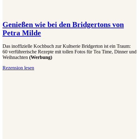
Genießen wie bei den Bridgertons von
Petra Milde
Das inoffizielle Kochbuch zur Kultserie Bridgerton ist ein Traum:
60 verführerische Rezepte mit tollen Fotos für Tea Time, Dinner und
Weihnachten
(Werbung)
Genießen
Rezension lesen
wie
bei
den
Bridgertons
von
Petra
Milde