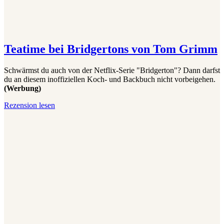
Teatime bei Bridgertons von Tom Grimm
Schwärmst du auch von der Netflix-Serie "Bridgerton"? Dann darfst
du an diesem inoffiziellen Koch- und Backbuch nicht vorbeigehen.
(Werbung)
Teatime
Rezension lesen
bei
Bridgertons
von
Tom
Grimm