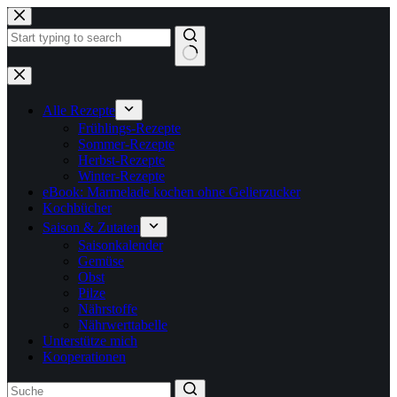
Zum
Inhalt
springen
Keine
Ergebnisse
Alle Rezepte
Frühlings-Rezepte
Sommer-Rezepte
Herbst-Rezepte
Winter-Rezepte
eBook: Marmelade kochen ohne Gelierzucker
Kochbücher
Saison & Zutaten
Saisonkalender
Gemüse
Obst
Pilze
Nährstoffe
Nährwerttabelle
Unterstütze mich
Kooperationen