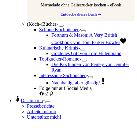
Marmelade ohne Gelierzucker kochen - eBook
Entdecke dieses Buch ➔
(Koch-)Bücher
Schöne Kochbücher
Fortnum & Mason: A Very British
Cookbook von Tom Parker Bowles
Kulinarische Krimis
Goldenes Gift von Tom Hillenbrand
Topfgucker-Romane
Die Köchinnen von Fenley von Jennifer
Ryan
Interessante Sachbücher
Nachhaltig, aber günstig!
Folge mir auf Social Media
Facebook
Instagram
Pinterest
Das bin ich
Presseberichte
Arbeite mit mir
Unterstütze mich!