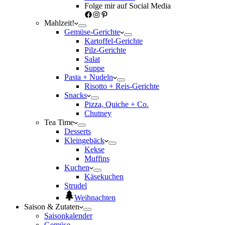
Folge mir auf Social Media
Facebook
Instagram
Pinterest
Mahlzeit!
Gemüse-Gerichte
Kartoffel-Gerichte
Pilz-Gerichte
Salat
Suppe
Pasta + Nudeln
Risotto + Reis-Gerichte
Snacks
Pizza, Quiche + Co.
Chutney
Tea Time
Desserts
Kleingebäck
Kekse
Muffins
Kuchen
Käsekuchen
Strudel
Weihnachten
Saison & Zutaten
Saisonkalender
Gemüse