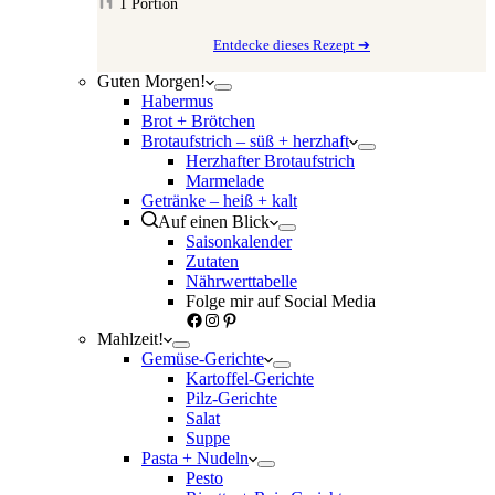
1
Portion
Entdecke dieses Rezept ➔
Guten Morgen!
Habermus
Brot + Brötchen
Brotaufstrich – süß + herzhaft
Herzhafter Brotaufstrich
Marmelade
Getränke – heiß + kalt
Auf einen Blick
Saisonkalender
Zutaten
Nährwerttabelle
Folge mir auf Social Media
Facebook
Instagram
Pinterest
Mahlzeit!
Gemüse-Gerichte
Kartoffel-Gerichte
Pilz-Gerichte
Salat
Suppe
Pasta + Nudeln
Pesto