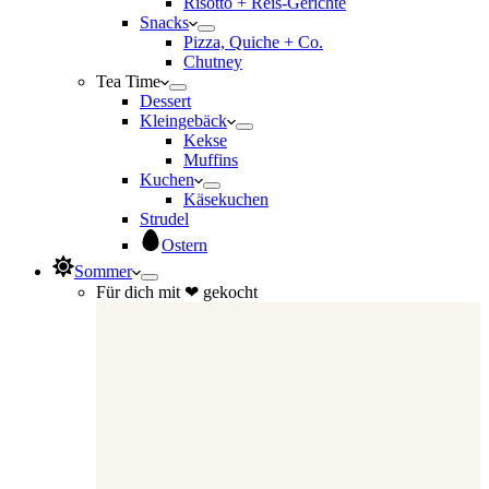
Risotto + Reis-Gerichte
Snacks
Pizza, Quiche + Co.
Chutney
Tea Time
Dessert
Kleingebäck
Kekse
Muffins
Kuchen
Käsekuchen
Strudel
Ostern
Sommer
Für dich mit ❤ gekocht