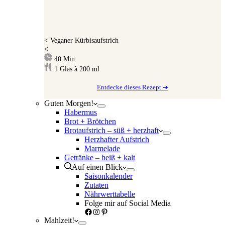
<
Veganer Kürbisaufstrich
<
Minuten
40
Min.
1
Glas à 200 ml
Entdecke dieses Rezept ➔
Guten Morgen!
Habermus
Brot + Brötchen
Brotaufstrich – süß + herzhaft
Herzhafter Aufstrich
Marmelade
Getränke – heiß + kalt
Auf einen Blick
Saisonkalender
Zutaten
Nährwerttabelle
Folge mir auf Social Media
Facebook
Instagram
Pinterest
Mahlzeit!