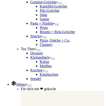
Gemüse-Gerichte
Kartoffel-Gerichte
Pilz-Gerichte
Salat
Suppe
Pasta + Nudeln
Pesto
Risotto + Reis-Gerichte
Snacks
Pizza, Quiche + Co.
Chutney
Tea Time
Desserts
Kleingebäck
Kekse
Muffins
Kuchen
Käsekuchen
Strudel
Winter
Für dich mit ❤ gekocht