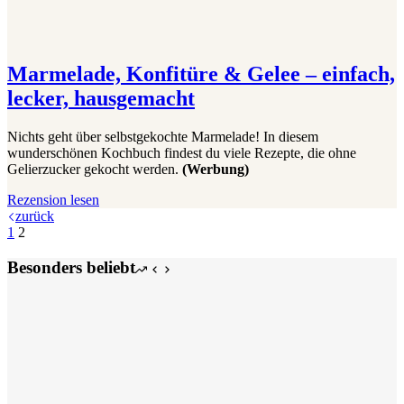
Marmelade, Konfitüre & Gelee – einfach,
lecker, hausgemacht
Nichts geht über selbstgekochte Marmelade! In diesem
wunderschönen Kochbuch findest du viele Rezepte, die ohne
Gelierzucker gekocht werden.
(Werbung)
Marmelade,
Rezension lesen
Konfitüre
zurück
&
1
2
Gelee
–
Besonders beliebt
einfach,
lecker,
hausgemacht