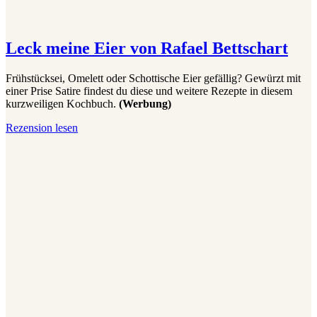
Leck meine Eier von Rafael Bettschart
Frühstücksei, Omelett oder Schottische Eier gefällig? Gewürzt mit
einer Prise Satire findest du diese und weitere Rezepte in diesem
kurzweiligen Kochbuch.
(Werbung)
Leck
Rezension lesen
meine
Eier
von
Rafael
Bettschart