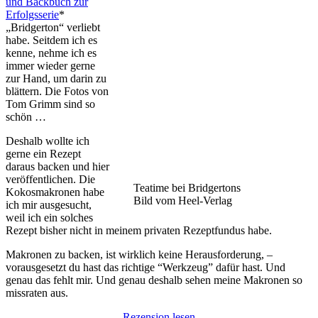
und Backbuch zur
Erfolgsserie
*
„Bridgerton“ verliebt
habe. Seitdem ich es
kenne, nehme ich es
immer wieder gerne
zur Hand, um darin zu
blättern. Die Fotos von
Tom Grimm sind so
schön …
Deshalb wollte ich
gerne ein Rezept
daraus backen und hier
veröffentlichen. Die
Teatime bei Bridgertons
Kokosmakronen habe
Bild vom Heel-Verlag
ich mir ausgesucht,
weil ich ein solches
Rezept bisher nicht in meinem privaten Rezeptfundus habe.
Makronen zu backen, ist wirklich keine Herausforderung, –
vorausgesetzt du hast das richtige “Werkzeug” dafür hast. Und
genau das fehlt mir. Und genau deshalb sehen meine Makronen so
missraten aus.
Rezension lesen