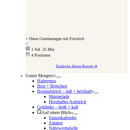
<
Omas Gemüsesuppe mit Eierstich
<
Stunde
Minuten
1
Std.
25
Min.
4
Portionen
Entdecke dieses Rezept ➔
Guten Morgen!
Habermus
Brot + Brötchen
Brotaufstrich – süß + herzhaft
Marmelade
Herzhafter Aufstrich
Getränke – heiß + kalt
Auf einen Blick
Saisonkalender
Zutaten
Nährwerttabelle