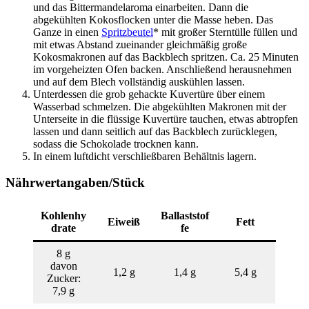
und das Bittermandelaroma einarbeiten. Dann die
abgekühlten Kokosflocken unter die Masse heben. Das
Ganze in einen
Spritzbeutel
* mit großer Sterntülle füllen und
mit etwas Abstand zueinander gleichmäßig große
Kokosmakronen auf das Backblech spritzen. Ca. 25 Minuten
im vorgeheizten Ofen backen. Anschließend herausnehmen
und auf dem Blech vollständig auskühlen lassen.
Unterdessen die grob gehackte Kuvertüre über einem
Wasserbad schmelzen. Die abgekühlten Makronen mit der
Unterseite in die flüssige Kuvertüre tauchen, etwas abtropfen
lassen und dann seitlich auf das Backblech zurücklegen,
sodass die Schokolade trocknen kann.
In einem luftdicht verschließbaren Behältnis lagern.
Nährwertangaben/Stück
Kohlenhy
Ballaststof
Eiweiß
Fett
drate
fe
8 g
davon
1,2 g
1,4 g
5,4 g
Zucker:
7,9 g