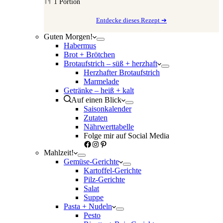
1
Portion
Entdecke dieses Rezept ➔
Guten Morgen!
Habermus
Brot + Brötchen
Brotaufstrich – süß + herzhaft
Herzhafter Brotaufstrich
Marmelade
Getränke – heiß + kalt
Auf einen Blick
Saisonkalender
Zutaten
Nährwerttabelle
Folge mir auf Social Media
Facebook
Instagram
Pinterest
Mahlzeit!
Gemüse-Gerichte
Kartoffel-Gerichte
Pilz-Gerichte
Salat
Suppe
Pasta + Nudeln
Pesto