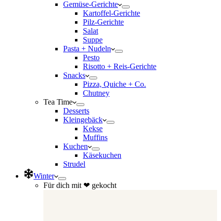
Gemüse-Gerichte
Kartoffel-Gerichte
Pilz-Gerichte
Salat
Suppe
Pasta + Nudeln
Pesto
Risotto + Reis-Gerichte
Snacks
Pizza, Quiche + Co.
Chutney
Tea Time
Desserts
Kleingebäck
Kekse
Muffins
Kuchen
Käsekuchen
Strudel
Winter
Für dich mit ❤ gekocht