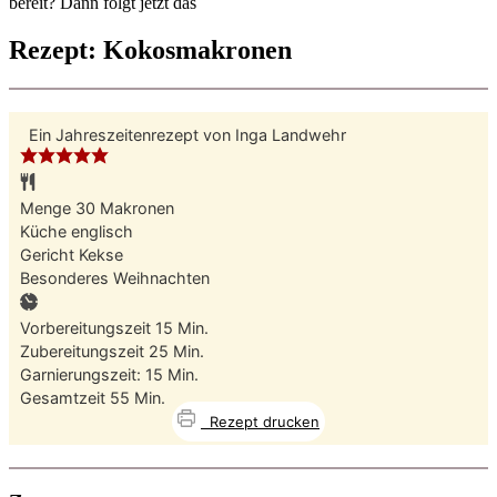
bereit? Dann folgt jetzt das
Rezept: Kokosmakronen
Ein Jahreszeitenrezept von
Inga Landwehr
Menge
30
Makronen
Küche
englisch
Gericht
Kekse
Besonderes
Weihnachten
Minuten
Vorbereitungszeit
15
Min.
Minuten
Zubereitungszeit
25
Min.
Minuten
Garnierungszeit:
15
Min.
Minuten
Gesamtzeit
55
Min.
Rezept drucken