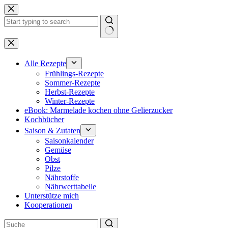
Zum
Inhalt
springen
Keine
Ergebnisse
Alle Rezepte
Frühlings-Rezepte
Sommer-Rezepte
Herbst-Rezepte
Winter-Rezepte
eBook: Marmelade kochen ohne Gelierzucker
Kochbücher
Saison & Zutaten
Saisonkalender
Gemüse
Obst
Pilze
Nährstoffe
Nährwerttabelle
Unterstütze mich
Kooperationen