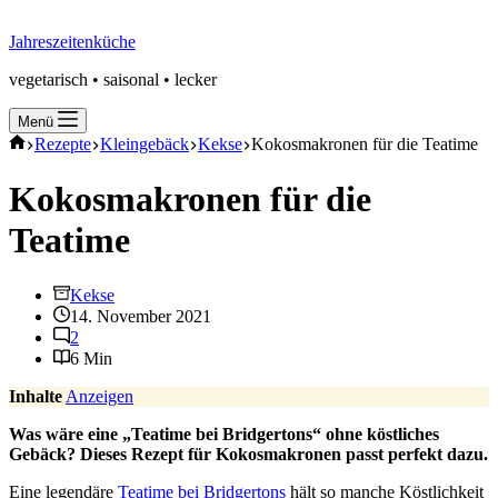
Jahreszeitenküche
vegetarisch • saisonal • lecker
Menü
Start
Rezepte
Kleingebäck
Kekse
Kokosmakronen für die Teatime
Kokosmakronen für die
Teatime
Kekse
14. November 2021
2
6 Min
Inhalte
Anzeigen
Was wäre eine „Teatime bei Bridgertons“ ohne köstliches
Gebäck? Dieses Rezept für Kokosmakronen passt perfekt dazu.
Eine legendäre
Teatime bei Bridgertons
hält so manche Köstlichkeit