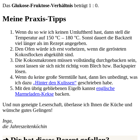
Das
Glukose-Fruktose-Verhältnis
beträgt 1 : 0.
Meine Praxis-Tipps
Wenn du so wie ich keinen Umluftherd hast, dann stell die
Temperatur auf 150 °C – 180 °C. Sonst dauert die Backzeit
viel länger als im Rezept angegeben.
Den Ofen würde ich erst vorheizen, wenn die gerösteten
Kokosflocken abgekühlt sind.
Die Kokosmakronen müssen vollständig durchgebacken sein,
sonst lassen sie sich nicht richtig vom Blech bzw. Backpapier
lösen.
Wenn du keine große Sterntülle hast, dann lies unbedingt, was
ich dazu
„Hinter den Kulissen“
geschrieben habe.
Mit den übrig gebliebenen Eigelb kannst
englische
Marmeladen-Kekse
backen.
Und nun geneigte Leserschaft, überlasse ich Ihnen die Küche und
wünsche gutes Gelingen!
Inga,
die Jahreszeitenköchin
➜ Dir hat dieses Rezept gefallen?