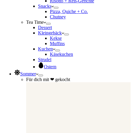
Risotto + Reis-Gerichte
Snacks
Pizza, Quiche + Co.
Chutney
Tea Time
Dessert
Kleingebäck
Kekse
Muffins
Kuchen
Käsekuchen
Strudel
Ostern
Sommer
Für dich mit ❤ gekocht