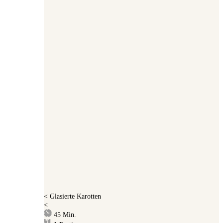
<
Glasierte Karotten
<
Minuten
45
Min.