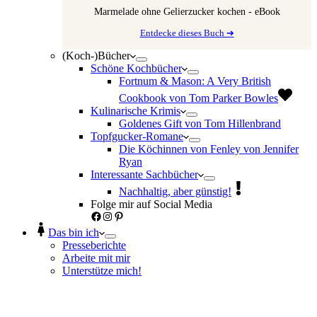
Marmelade ohne Gelierzucker kochen - eBook
Entdecke dieses Buch ➔
(Koch-)Bücher
Schöne Kochbücher
Fortnum & Mason: A Very British
Cookbook von Tom Parker Bowles
Kulinarische Krimis
Goldenes Gift von Tom Hillenbrand
Topfgucker-Romane
Die Köchinnen von Fenley von Jennifer
Ryan
Interessante Sachbücher
Nachhaltig, aber günstig!
Folge mir auf Social Media
Facebook
Instagram
Pinterest
Das bin ich
Presseberichte
Arbeite mit mir
Unterstütze mich!