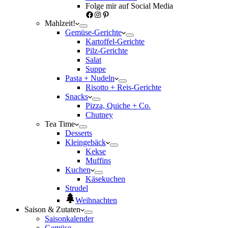
Folge mir auf Social Media
Facebook
Instagram
Pinterest
Mahlzeit!
Gemüse-Gerichte
Kartoffel-Gerichte
Pilz-Gerichte
Salat
Suppe
Pasta + Nudeln
Risotto + Reis-Gerichte
Snacks
Pizza, Quiche + Co.
Chutney
Tea Time
Desserts
Kleingebäck
Kekse
Muffins
Kuchen
Käsekuchen
Strudel
Weihnachten
Saison & Zutaten
Saisonkalender
Gemüse