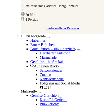
<
Fettuccine mit glasierten Honig-Tomaten
<
Minuten
20
Min.
1
Portion
Entdecke dieses Rezept ➔
Guten Morgen!
Habermus
Brot + Brötchen
Brotaufstrich – süß + herzhaft
Herzhafter Aufstrich
Marmelade
Getränke – heiß + kalt
Auf einen Blick
Saisonkalender
Zutaten
Nährwerttabelle
Folge mir auf Social Media
Facebook
Instagram
Pinterest
Mahlzeit!
Gemüse-Gerichte
Kartoffel-Gerichte
Pilz-Gerichte