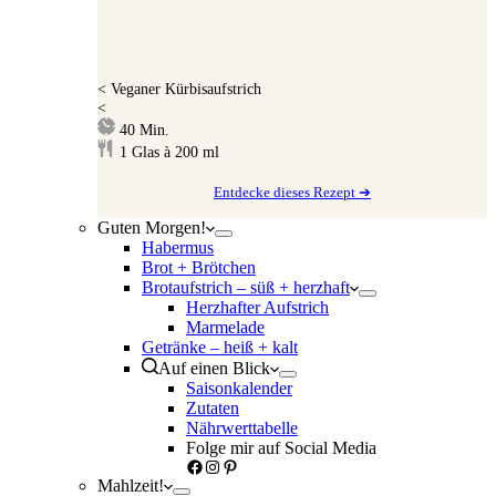
<
Veganer Kürbisaufstrich
<
Minuten
40
Min.
1
Glas à 200 ml
Entdecke dieses Rezept ➔
Guten Morgen!
Habermus
Brot + Brötchen
Brotaufstrich – süß + herzhaft
Herzhafter Aufstrich
Marmelade
Getränke – heiß + kalt
Auf einen Blick
Saisonkalender
Zutaten
Nährwerttabelle
Folge mir auf Social Media
Facebook
Instagram
Pinterest
Mahlzeit!