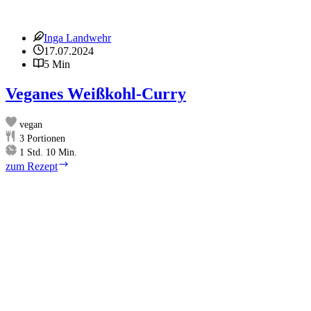
Inga Landwehr
17.07.2024
5 Min
Veganes Weißkohl-Curry
vegan
3
Portionen
Stunde
Minuten
1
Std.
10
Min.
Veganes
zum Rezept
Weißkohl-
Curry