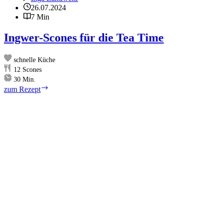
26.07.2024
7 Min
Ingwer-Scones für die Tea Time
schnelle Küche
12
Scones
Minuten
30
Min.
Ingwer-
zum Rezept
Scones
für
die
Tea
Time