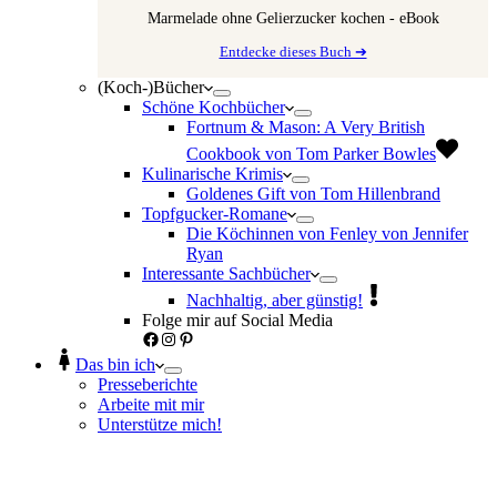
Marmelade ohne Gelierzucker kochen - eBook
Entdecke dieses Buch ➔
(Koch-)Bücher
Schöne Kochbücher
Fortnum & Mason: A Very British
Cookbook von Tom Parker Bowles
Kulinarische Krimis
Goldenes Gift von Tom Hillenbrand
Topfgucker-Romane
Die Köchinnen von Fenley von Jennifer
Ryan
Interessante Sachbücher
Nachhaltig, aber günstig!
Folge mir auf Social Media
Facebook
Instagram
Pinterest
Das bin ich
Presseberichte
Arbeite mit mir
Unterstütze mich!