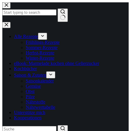
Zum
Inhalt
springen
Keine
Ergebnisse
Alle Rezepte
Frühlings-Rezepte
Sommer-Rezepte
Herbst-Rezepte
Winter-Rezepte
eBook: Marmelade kochen ohne Gelierzucker
Kochbücher
Saison & Zutaten
Saisonkalender
Gemüse
Obst
Pilze
Nährstoffe
Nährwerttabelle
Unterstütze mich
Kooperationen