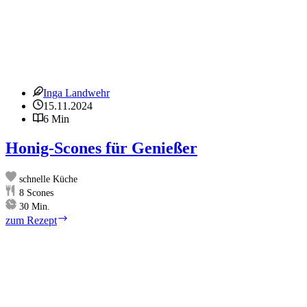
Inga Landwehr
15.11.2024
6 Min
Honig-Scones für Genießer
schnelle Küche
8
Scones
Minuten
30
Min.
Honig-
zum Rezept
Scones
für
Genießer