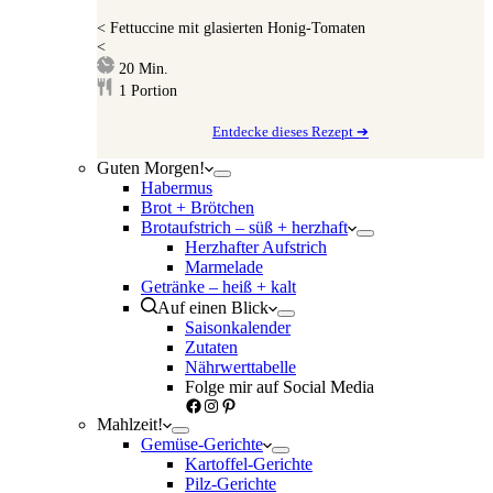
<
Fettuccine mit glasierten Honig-Tomaten
<
Minuten
20
Min.
1
Portion
Entdecke dieses Rezept ➔
Guten Morgen!
Habermus
Brot + Brötchen
Brotaufstrich – süß + herzhaft
Herzhafter Aufstrich
Marmelade
Getränke – heiß + kalt
Auf einen Blick
Saisonkalender
Zutaten
Nährwerttabelle
Folge mir auf Social Media
Facebook
Instagram
Pinterest
Mahlzeit!
Gemüse-Gerichte
Kartoffel-Gerichte
Pilz-Gerichte