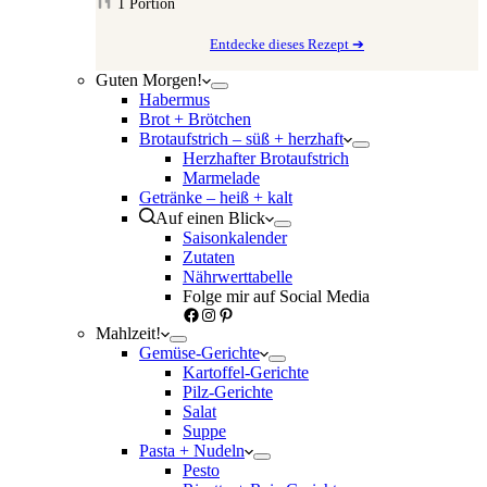
1
Portion
Entdecke dieses Rezept ➔
Guten Morgen!
Habermus
Brot + Brötchen
Brotaufstrich – süß + herzhaft
Herzhafter Brotaufstrich
Marmelade
Getränke – heiß + kalt
Auf einen Blick
Saisonkalender
Zutaten
Nährwerttabelle
Folge mir auf Social Media
Facebook
Instagram
Pinterest
Mahlzeit!
Gemüse-Gerichte
Kartoffel-Gerichte
Pilz-Gerichte
Salat
Suppe
Pasta + Nudeln
Pesto