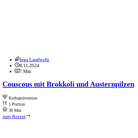
Inga Landwehr
8.11.2024
7 Min
Couscous mit Brokkoli und Austernpilzen
Krebsprävention
1
Portion
Minuten
30
Min.
Couscous
zum Rezept
mit
Brokkoli
und
Austernpilzen