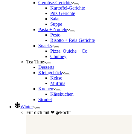
Gemüse-Gerichte
Kartoffel-Gerichte
Pilz-Gerichte
Salat
Suppe
Pasta + Nudeln
Pesto
Risotto + Reis-Gerichte
Snacks
Pizza, Quiche + Co.
Chutney
Tea Time
Desserts
Kleingebäck
Kekse
Muffins
Kuchen
Käsekuchen
Strudel
Winter
Für dich mit ❤ gekocht