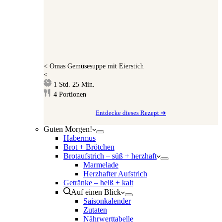
<
Omas Gemüsesuppe mit Eierstich
<
Stunde
Minuten
1
Std.
25
Min.
4
Portionen
Entdecke dieses Rezept ➔
Guten Morgen!
Habermus
Brot + Brötchen
Brotaufstrich – süß + herzhaft
Marmelade
Herzhafter Aufstrich
Getränke – heiß + kalt
Auf einen Blick
Saisonkalender
Zutaten
Nährwerttabelle