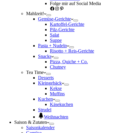
Folge mir auf Social Media
Facebook
Instagram
Pinterest
Mahlzeit!
Gemüse-Gerichte
Kartoffel-Gerichte
Pilz-Gerichte
Salat
Suppe
Pasta + Nudeln
Risotto + Reis-Gerichte
Snacks
Pizza, Quiche + Co.
Chutney
Tea Time
Desserts
Kleingebäck
Kekse
Muffins
Kuchen
Käsekuchen
Strudel
Weihnachten
Saison & Zutaten
Saisonkalender
Gemüse