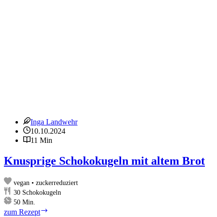
Inga Landwehr
10.10.2024
11 Min
Knusprige Schokokugeln mit altem Brot
vegan • zuckerreduziert
30
Schokokugeln
Minuten
50
Min.
Knusprige
zum Rezept