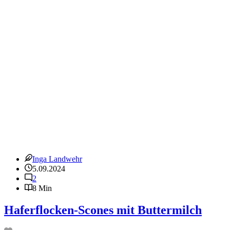
Schokokugeln
mit
altem
Brot
Inga Landwehr
5.09.2024
2
8 Min
Haferflocken-Scones mit Buttermilch