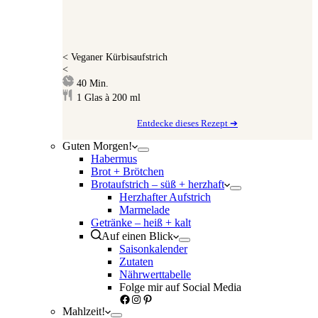
<
Veganer Kürbisaufstrich
<
Minuten
40
Min.
1
Glas à 200 ml
Entdecke dieses Rezept ➔
Guten Morgen!
Habermus
Brot + Brötchen
Brotaufstrich – süß + herzhaft
Herzhafter Aufstrich
Marmelade
Getränke – heiß + kalt
Auf einen Blick
Saisonkalender
Zutaten
Nährwerttabelle
Folge mir auf Social Media
Facebook
Instagram
Pinterest
Mahlzeit!