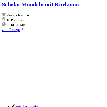
Schoko-Mandeln mit Kurkuma
Krebsprävention
10
Portionen
Stunden
Minuten
3
Std.
20
Min.
Schoko-
zum Rezept
Mandeln
mit
Kurkuma
Inga Landwehr