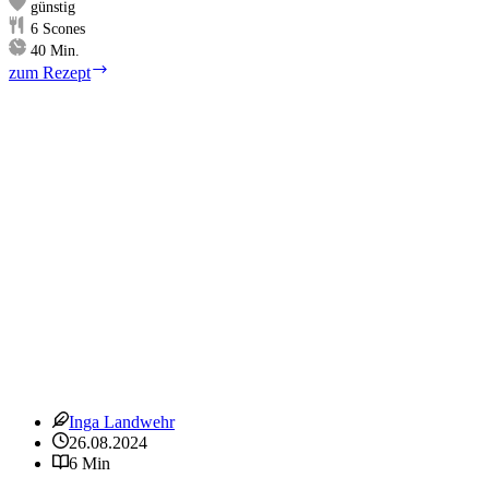
günstig
6
Scones
Minuten
40
Min.
Haferflocken-
zum Rezept
Scones
mit
Buttermilch
Inga Landwehr
26.08.2024
6 Min