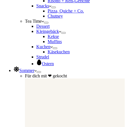
Risotto + Reis-Gerichte
Snacks
Pizza, Quiche + Co.
Chutney
Tea Time
Dessert
Kleingebäck
Kekse
Muffins
Kuchen
Käsekuchen
Strudel
Ostern
Sommer
Für dich mit ❤ gekocht