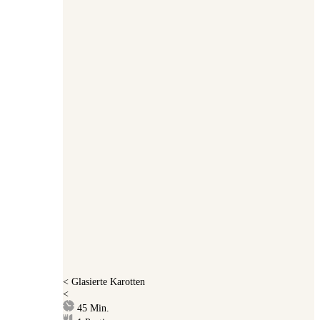
<
Glasierte Karotten
<
Minuten
45
Min.