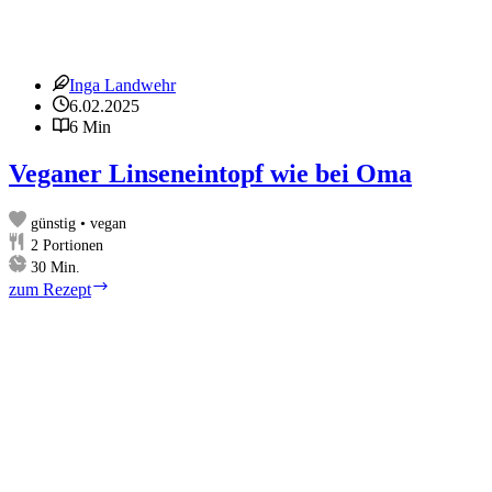
Inga Landwehr
6.02.2025
6 Min
Veganer Linseneintopf wie bei Oma
günstig • vegan
2
Portionen
Minuten
30
Min.
Veganer
zum Rezept
Linseneintopf
wie
bei
Oma