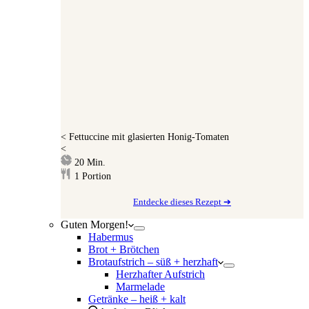
<
Fettuccine mit glasierten Honig-Tomaten
<
Minuten
20
Min.
1
Portion
Entdecke dieses Rezept ➔
Guten Morgen!
Habermus
Brot + Brötchen
Brotaufstrich – süß + herzhaft
Herzhafter Aufstrich
Marmelade
Getränke – heiß + kalt