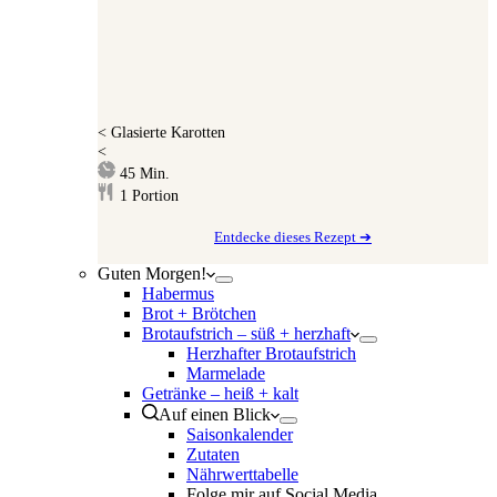
<
Glasierte Karotten
<
Minuten
45
Min.
1
Portion
Entdecke dieses Rezept ➔
Guten Morgen!
Habermus
Brot + Brötchen
Brotaufstrich – süß + herzhaft
Herzhafter Brotaufstrich
Marmelade
Getränke – heiß + kalt
Auf einen Blick
Saisonkalender
Zutaten
Nährwerttabelle
Folge mir auf Social Media