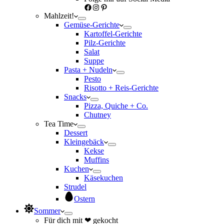
Facebook
Instagram
Pinterest
Mahlzeit!
Gemüse-Gerichte
Kartoffel-Gerichte
Pilz-Gerichte
Salat
Suppe
Pasta + Nudeln
Pesto
Risotto + Reis-Gerichte
Snacks
Pizza, Quiche + Co.
Chutney
Tea Time
Dessert
Kleingebäck
Kekse
Muffins
Kuchen
Käsekuchen
Strudel
Ostern
Sommer
Für dich mit ❤ gekocht