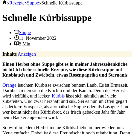
Start
Rezepte
Suppe
Schnelle Kürbissuppe
Schnelle Kürbissuppe
Suppe
11. November 2022
5 Min
Inhalte
Anzeigen
Einen Herbst ohne Suppe gibt es in meiner Jahreszeitenküche
nicht! Ich liebe schnelle Rezepte, wie diese Kürbissuppe mit
Knoblauch und Zwiebeln, etwas Rosenpaprika und Sternanis.
Orange
leuchten Kürbisse zwischen buntem Laub. Es ist Erntezeit.
Darüber freuen sich die Köchin und der Bauch. Denn der Herbst
wird vielfältig und lecker.
Kürbis
lässt sich nämlich auf viele
zubereiten. Und zwar herzhaft und süß. Sei es nun im Ofen gegart
als leckere Vorspeise, als aromatische Suppe oder als Lasagne. Und
wer kennt nicht das Kürbisbrot, das frisch gebacken Jahr für Jahr
beim Bäcker angeboten wird.
So wird in jedem Herbst meine Kürbis-Liebe immer wieder aufs
Neue entfacht. Dabei ist diese Freundschaft noch relativ jung. Denn