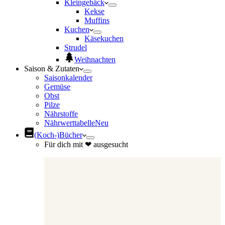
Kleingebäck
Kekse
Muffins
Kuchen
Käsekuchen
Strudel
Weihnachten
Saison & Zutaten
Saisonkalender
Gemüse
Obst
Pilze
Nährstoffe
Nährwerttabelle
Neu
(Koch-)Bücher
Für dich mit ❤ ausgesucht