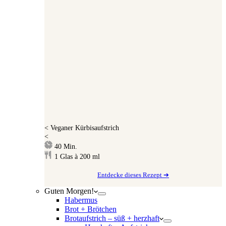
<
Veganer Kürbisaufstrich
<
Minuten
40
Min.
1
Glas à 200 ml
Entdecke dieses Rezept ➔
Guten Morgen!
Habermus
Brot + Brötchen
Brotaufstrich – süß + herzhaft