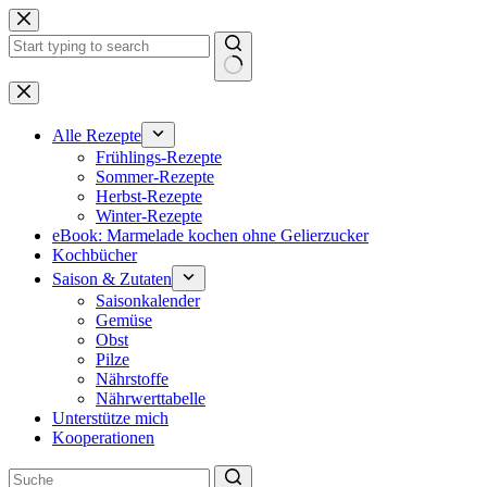
Zum
Inhalt
springen
Keine
Ergebnisse
Alle Rezepte
Frühlings-Rezepte
Sommer-Rezepte
Herbst-Rezepte
Winter-Rezepte
eBook: Marmelade kochen ohne Gelierzucker
Kochbücher
Saison & Zutaten
Saisonkalender
Gemüse
Obst
Pilze
Nährstoffe
Nährwerttabelle
Unterstütze mich
Kooperationen