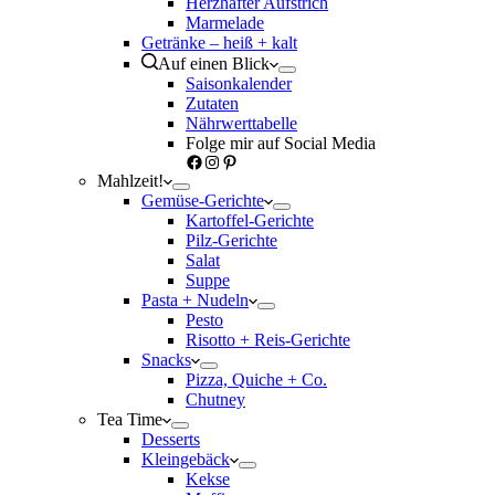
Herzhafter Aufstrich
Marmelade
Getränke – heiß + kalt
Auf einen Blick
Saisonkalender
Zutaten
Nährwerttabelle
Folge mir auf Social Media
Facebook
Instagram
Pinterest
Mahlzeit!
Gemüse-Gerichte
Kartoffel-Gerichte
Pilz-Gerichte
Salat
Suppe
Pasta + Nudeln
Pesto
Risotto + Reis-Gerichte
Snacks
Pizza, Quiche + Co.
Chutney
Tea Time
Desserts
Kleingebäck
Kekse