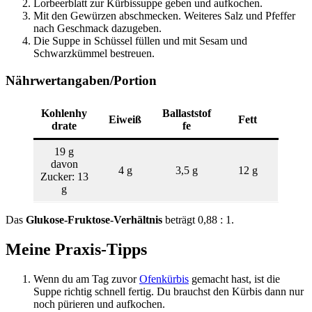
Lorbeerblatt zur Kürbissuppe geben und aufkochen.
Mit den Gewürzen abschmecken. Weiteres Salz und Pfeffer
nach Geschmack dazugeben.
Die Suppe in Schüssel füllen und mit Sesam und
Schwarzkümmel bestreuen.
Nährwertangaben/Portion
Kohlenhy
Ballaststof
Eiweiß
Fett
drate
fe
19 g
davon
4 g
3,5 g
12 g
Zucker: 13
g
Das
Glukose-Fruktose-Verhältnis
beträgt 0,88 : 1.
Meine Praxis-Tipps
Wenn du am Tag zuvor
Ofenkürbis
gemacht hast, ist die
Suppe richtig schnell fertig. Du brauchst den Kürbis dann nur
noch pürieren und aufkochen.