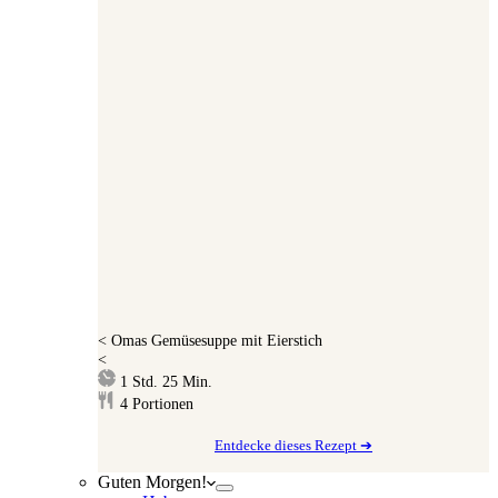
<
Omas Gemüsesuppe mit Eierstich
<
Stunde
Minuten
1
Std.
25
Min.
4
Portionen
Entdecke dieses Rezept ➔
Guten Morgen!