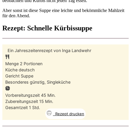
beobachten und Kürbis nicht jeden Tag essen.
Aber sonst ist diese Suppe eine leichte und bekömmliche Mahlzeit
für den Abend.
Rezept: Schnelle Kürbissuppe
Ein Jahreszeitenrezept von
Inga Landwehr
Menge
2
Portionen
Küche
deutsch
Gericht
Suppe
Besonderes
günstig, Singleküche
Minuten
Vorbereitungszeit
45
Min.
Minuten
Zubereitungszeit
15
Min.
Stunde
Gesamtzeit
1
Std.
Rezept drucken