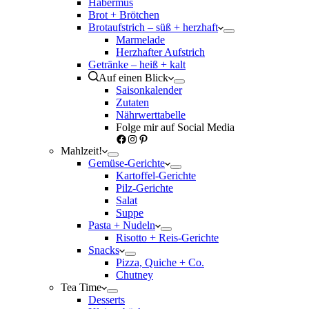
Habermus
Brot + Brötchen
Brotaufstrich – süß + herzhaft
Marmelade
Herzhafter Aufstrich
Getränke – heiß + kalt
Auf einen Blick
Saisonkalender
Zutaten
Nährwerttabelle
Folge mir auf Social Media
Facebook
Instagram
Pinterest
Mahlzeit!
Gemüse-Gerichte
Kartoffel-Gerichte
Pilz-Gerichte
Salat
Suppe
Pasta + Nudeln
Risotto + Reis-Gerichte
Snacks
Pizza, Quiche + Co.
Chutney
Tea Time
Desserts