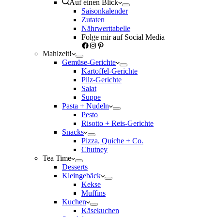
Auf einen Blick
Saisonkalender
Zutaten
Nährwerttabelle
Folge mir auf Social Media
Facebook
Instagram
Pinterest
Mahlzeit!
Gemüse-Gerichte
Kartoffel-Gerichte
Pilz-Gerichte
Salat
Suppe
Pasta + Nudeln
Pesto
Risotto + Reis-Gerichte
Snacks
Pizza, Quiche + Co.
Chutney
Tea Time
Desserts
Kleingebäck
Kekse
Muffins
Kuchen
Käsekuchen