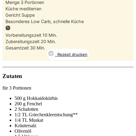
Menge
3
Portionen
Küche
mediterran
Gericht
Suppe
Besonderes
Low Carb, schnelle Küche
Minuten
Vorbereitungszeit
10
Min.
Minuten
Zubereitungszeit
20
Min.
Minuten
Gesamtzeit
30
Min.
Rezept drucken
Zutaten
für 3 Portionen
500 g Hokkaidokürbis
200 g Fenchel
2 Schalotten
1/2 TL Griechenkleemischung**
1/4 TL Muskat
Kräutersalz
Olivenöl