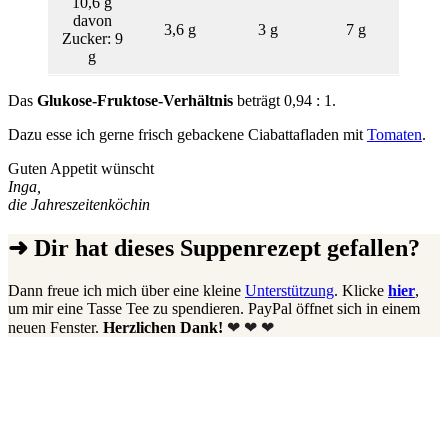
10,6 g
davon
3,6 g
3 g
7 g
Zucker: 9
g
Das
Glukose-Fruktose-Verhältnis
beträgt 0,94 : 1.
Dazu esse ich gerne frisch gebackene Ciabattafladen mit
Tomaten
.
Guten Appetit wünscht
Inga,
die Jahreszeitenköchin
➜ Dir hat dieses Suppenrezept gefallen?
Dann freue ich mich über eine kleine
Unterstützung
. Klicke
hier
,
um mir eine Tasse Tee zu spendieren. PayPal öffnet sich in einem
neuen Fenster.
Herzlichen Dank!
❤ ❤ ❤