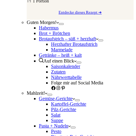
1
Portion
Entdecke dieses Rezept ➔
Guten Morgen!
Habermus
Brot + Brötchen
Brotaufstrich – süß + herzhaft
Herzhafter Brotaufstrich
Marmelade
Getränke – heiß + kalt
Auf einen Blick
Saisonkalender
Zutaten
Nährwerttabelle
Folge mir auf Social Media
Facebook
Instagram
Pinterest
Mahlzeit!
Gemüse-Gerichte
Kartoffel-Gerichte
Pilz-Gerichte
Salat
Suppe
Pasta + Nudeln
Pesto