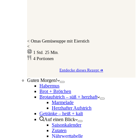
<
Omas Gemüsesuppe mit Eierstich
<
Stunde
Minuten
1
Std.
25
Min.
4
Portionen
Entdecke dieses Rezept ➔
Guten Morgen!
Habermus
Brot + Brötchen
Brotaufstrich – süß + herzhaft
Marmelade
Herzhafter Aufstrich
Getränke – heiß + kalt
Auf einen Blick
Saisonkalender
Zutaten
Nährwerttabelle