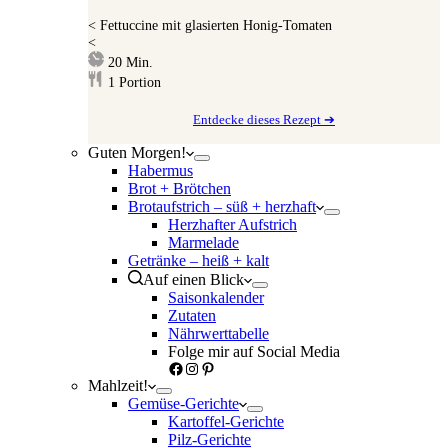
<
Fettuccine mit glasierten Honig-Tomaten
<
Minuten
20
Min.
1
Portion
Entdecke dieses Rezept ➔
Guten Morgen!
Habermus
Brot + Brötchen
Brotaufstrich – süß + herzhaft
Herzhafter Aufstrich
Marmelade
Getränke – heiß + kalt
Auf einen Blick
Saisonkalender
Zutaten
Nährwerttabelle
Folge mir auf Social Media
Facebook
Instagram
Pinterest
Mahlzeit!
Gemüse-Gerichte
Kartoffel-Gerichte
Pilz-Gerichte