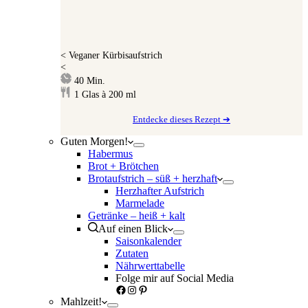
<
Veganer Kürbisaufstrich
<
Minuten
40
Min.
1
Glas à 200 ml
Entdecke dieses Rezept ➔
Guten Morgen!
Habermus
Brot + Brötchen
Brotaufstrich – süß + herzhaft
Herzhafter Aufstrich
Marmelade
Getränke – heiß + kalt
Auf einen Blick
Saisonkalender
Zutaten
Nährwerttabelle
Folge mir auf Social Media
Facebook
Instagram
Pinterest
Mahlzeit!