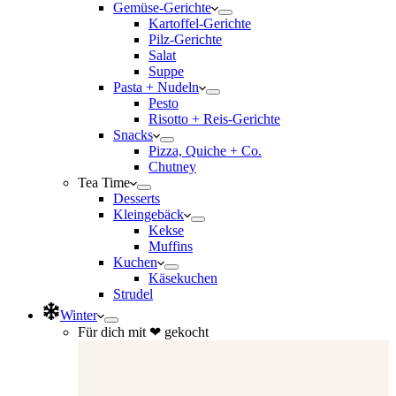
Gemüse-Gerichte
Kartoffel-Gerichte
Pilz-Gerichte
Salat
Suppe
Pasta + Nudeln
Pesto
Risotto + Reis-Gerichte
Snacks
Pizza, Quiche + Co.
Chutney
Tea Time
Desserts
Kleingebäck
Kekse
Muffins
Kuchen
Käsekuchen
Strudel
Winter
Für dich mit ❤ gekocht