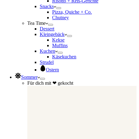
Risotto + Reis-Gerichte
Snacks
Pizza, Quiche + Co.
Chutney
Tea Time
Dessert
Kleingebäck
Kekse
Muffins
Kuchen
Käsekuchen
Strudel
Ostern
Sommer
Für dich mit ❤ gekocht