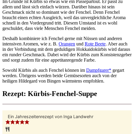
Im Grunde ist Kürbis so etwas wie ein Passepartout. Er passt zu
allem und lässt sich einfach würzen. Darüber hinaus ist sein
Geschmack nicht so dominant wie der Fenchel. Denn Fenchel
braucht einen echten Ausgleich, weil das unvergleichliche Aroma
schnell in den Vordergrund tritt. Diesem Umstand ist es wohl
geschuldet, dass viele Menschen Fenchel meiden.
Deshalb kombiniere ich Fenchel gerne mit Nüssen und anderen
intensiven Aromen, wie z. B.
Orangen
und
Rote Beete
. Aber auch
in der Verbindung mit dem geduldigen Hokkaidokürbis wird daraus
ein runder Geschmack. Dabei wird der Kürbis zum Konsistenzgeber
und sorgt zudem für eine appetitanregende Farbe.
Sowohl Kürbis als auch Fenchel können im
Dampfgarer*
gegart
werden. Übrigens werden beide Gemüsesorten auch von der
heiligen Hildegard von Bingen wärmstens empfohlen.
Rezept: Kürbis-Fenchel-Suppe
Ein Jahreszeitenrezept von
Inga Landwehr