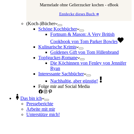
Marmelade ohne Gelierzucker kochen - eBook
Entdecke dieses Buch ➔
(Koch-)Bücher
Schöne Kochbücher
Fortnum & Mason: A Very British
Cookbook von Tom Parker Bowles
Kulinarische Krimis
Goldenes Gift von Tom Hillenbrand
Topfgucker-Romane
Die Köchinnen von Fenley von Jennifer
Ryan
Interessante Sachbücher
Nachhaltig, aber günstig!
Folge mir auf Social Media
Facebook
Instagram
Pinterest
Das bin ich
Presseberichte
Arbeite mit mir
Unterstütze mich!