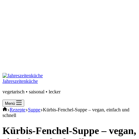
Jahreszeitenküche
vegetarisch • saisonal • lecker
Menü
Start
Rezepte
Suppe
Kürbis-Fenchel-Suppe – vegan, einfach und
schnell
Kürbis-Fenchel-Suppe – vegan,