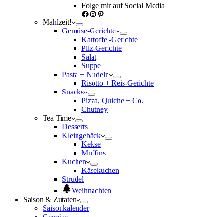
Folge mir auf Social Media
Facebook
Instagram
Pinterest
Mahlzeit!
Gemüse-Gerichte
Kartoffel-Gerichte
Pilz-Gerichte
Salat
Suppe
Pasta + Nudeln
Risotto + Reis-Gerichte
Snacks
Pizza, Quiche + Co.
Chutney
Tea Time
Desserts
Kleingebäck
Kekse
Muffins
Kuchen
Käsekuchen
Strudel
Weihnachten
Saison & Zutaten
Saisonkalender
Gemüse