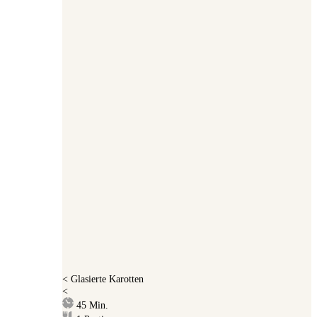
<
Glasierte Karotten
<
Minuten
45
Min.