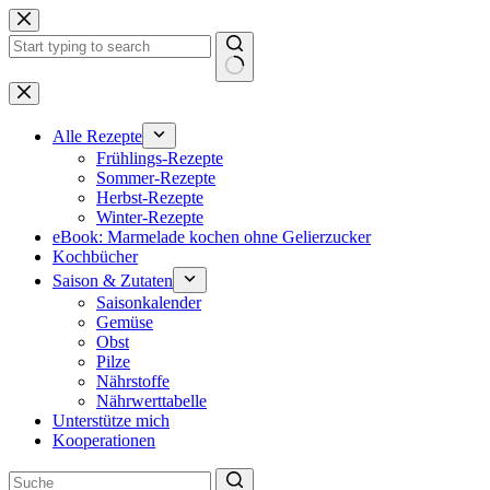
Zum
Inhalt
springen
Keine
Ergebnisse
Alle Rezepte
Frühlings-Rezepte
Sommer-Rezepte
Herbst-Rezepte
Winter-Rezepte
eBook: Marmelade kochen ohne Gelierzucker
Kochbücher
Saison & Zutaten
Saisonkalender
Gemüse
Obst
Pilze
Nährstoffe
Nährwerttabelle
Unterstütze mich
Kooperationen