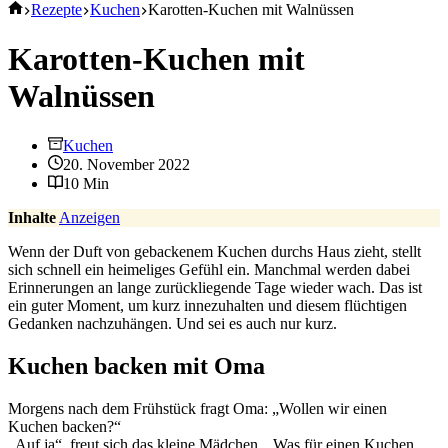
Start
Rezepte
Kuchen
Karotten-Kuchen mit Walnüssen
Karotten-Kuchen mit
Walnüssen
Kuchen
20. November 2022
10 Min
Inhalte
Anzeigen
Wenn der Duft von gebackenem Kuchen durchs Haus zieht, stellt
sich schnell ein heimeliges Gefühl ein. Manchmal werden dabei
Erinnerungen an lange zurückliegende Tage wieder wach. Das ist
ein guter Moment, um kurz innezuhalten und diesem flüchtigen
Gedanken nachzuhängen. Und sei es auch nur kurz.
Kuchen backen mit Oma
Morgens nach dem Frühstück fragt Oma: „Wollen wir einen
Kuchen backen?“
„Auf ja“, freut sich das kleine Mädchen. „Was für einen Kuchen