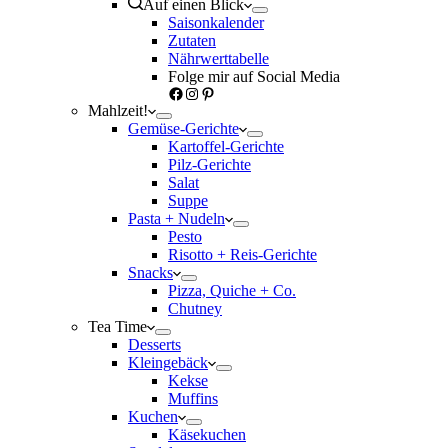
Auf einen Blick
Saisonkalender
Zutaten
Nährwerttabelle
Folge mir auf Social Media
Facebook
Instagram
Pinterest
Mahlzeit!
Gemüse-Gerichte
Kartoffel-Gerichte
Pilz-Gerichte
Salat
Suppe
Pasta + Nudeln
Pesto
Risotto + Reis-Gerichte
Snacks
Pizza, Quiche + Co.
Chutney
Tea Time
Desserts
Kleingebäck
Kekse
Muffins
Kuchen
Käsekuchen