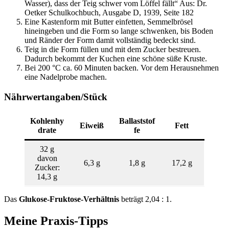
Wasser), dass der Teig schwer vom Löffel fällt“ Aus: Dr.
Oetker Schulkochbuch, Ausgabe D, 1939, Seite 182
Eine Kastenform mit Butter einfetten, Semmelbrösel
hineingeben und die Form so lange schwenken, bis Boden
und Ränder der Form damit vollständig bedeckt sind.
Teig in die Form füllen und mit dem Zucker bestreuen.
Dadurch bekommt der Kuchen eine schöne süße Kruste.
Bei 200 °C ca. 60 Minuten backen. Vor dem Herausnehmen
eine Nadelprobe machen.
Nährwertangaben/Stück
Kohlenhy
Ballaststof
Eiweiß
Fett
drate
fe
32 g
davon
6,3 g
1,8 g
17,2 g
Zucker:
14,3 g
Das
Glukose-Fruktose-Verhältnis
beträgt 2,04 : 1.
Meine Praxis-Tipps