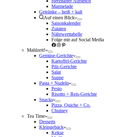
Herzhafter Aufstrich
Marmelade
Getränke – heiß + kalt
Auf einen Blick
Saisonkalender
Zutaten
Nährwerttabelle
Folge mir auf Social Media
Facebook
Instagram
Pinterest
Mahlzeit!
Gemüse-Gerichte
Kartoffel-Gerichte
Pilz-Gerichte
Salat
Suppe
Pasta + Nudeln
Pesto
Risotto + Reis-Gerichte
Snacks
Pizza, Quiche + Co.
Chutney
Tea Time
Desserts
Kleingebäck
Kekse