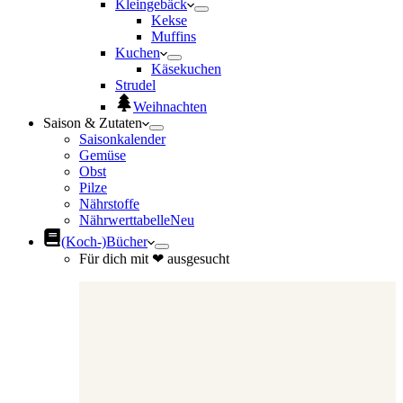
Kleingebäck
Kekse
Muffins
Kuchen
Käsekuchen
Strudel
Weihnachten
Saison & Zutaten
Saisonkalender
Gemüse
Obst
Pilze
Nährstoffe
Nährwerttabelle
Neu
(Koch-)Bücher
Für dich mit ❤ ausgesucht