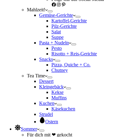
Facebook
Instagram
Pinterest
Mahlzeit!
Gemüse-Gerichte
Kartoffel-Gerichte
Pilz-Gerichte
Salat
Suppe
Pasta + Nudeln
Pesto
Risotto + Reis-Gerichte
Snacks
Pizza, Quiche + Co.
Chutney
Tea Time
Dessert
Kleingebäck
Kekse
Muffins
Kuchen
Käsekuchen
Strudel
Ostern
Sommer
Für dich mit ❤ gekocht