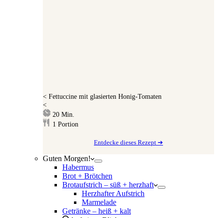
<
Fettuccine mit glasierten Honig-Tomaten
<
Minuten
20
Min.
1
Portion
Entdecke dieses Rezept ➔
Guten Morgen!
Habermus
Brot + Brötchen
Brotaufstrich – süß + herzhaft
Herzhafter Aufstrich
Marmelade
Getränke – heiß + kalt