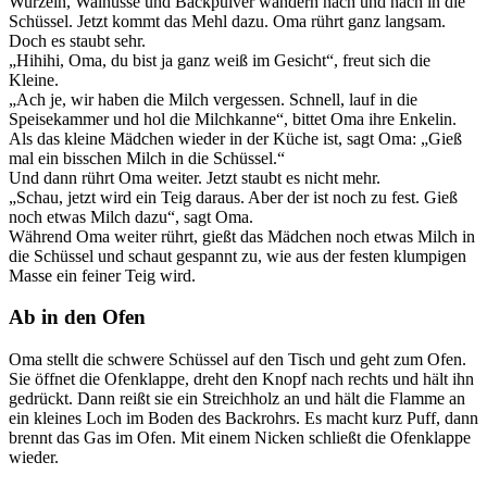
Wurzeln, Walnüsse und Backpulver wandern nach und nach in die
Schüssel. Jetzt kommt das Mehl dazu. Oma rührt ganz langsam.
Doch es staubt sehr.
„Hihihi, Oma, du bist ja ganz weiß im Gesicht“, freut sich die
Kleine.
„Ach je, wir haben die Milch vergessen. Schnell, lauf in die
Speisekammer und hol die Milchkanne“, bittet Oma ihre Enkelin.
Als das kleine Mädchen wieder in der Küche ist, sagt Oma: „Gieß
mal ein bisschen Milch in die Schüssel.“
Und dann rührt Oma weiter. Jetzt staubt es nicht mehr.
„Schau, jetzt wird ein Teig daraus. Aber der ist noch zu fest. Gieß
noch etwas Milch dazu“, sagt Oma.
Während Oma weiter rührt, gießt das Mädchen noch etwas Milch in
die Schüssel und schaut gespannt zu, wie aus der festen klumpigen
Masse ein feiner Teig wird.
Ab in den Ofen
Oma stellt die schwere Schüssel auf den Tisch und geht zum Ofen.
Sie öffnet die Ofenklappe, dreht den Knopf nach rechts und hält ihn
gedrückt. Dann reißt sie ein Streichholz an und hält die Flamme an
ein kleines Loch im Boden des Backrohrs. Es macht kurz Puff, dann
brennt das Gas im Ofen. Mit einem Nicken schließt die Ofenklappe
wieder.