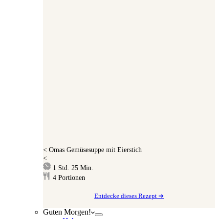
<
Omas Gemüsesuppe mit Eierstich
<
Stunde
Minuten
1
Std.
25
Min.
4
Portionen
Entdecke dieses Rezept ➔
Guten Morgen!