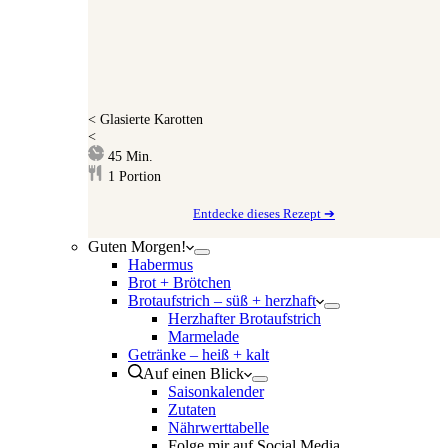
<
Glasierte Karotten
<
Minuten
45
Min.
1
Portion
Entdecke dieses Rezept ➔
Guten Morgen!
Habermus
Brot + Brötchen
Brotaufstrich – süß + herzhaft
Herzhafter Brotaufstrich
Marmelade
Getränke – heiß + kalt
Auf einen Blick
Saisonkalender
Zutaten
Nährwerttabelle
Folge mir auf Social Media