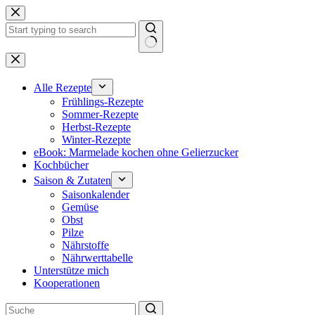
Zum
Inhalt
springen
Keine
Ergebnisse
Alle Rezepte
Frühlings-Rezepte
Sommer-Rezepte
Herbst-Rezepte
Winter-Rezepte
eBook: Marmelade kochen ohne Gelierzucker
Kochbücher
Saison & Zutaten
Saisonkalender
Gemüse
Obst
Pilze
Nährstoffe
Nährwerttabelle
Unterstütze mich
Kooperationen