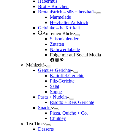
Habermus
Brot + Brötchen
Brotaufstrich – süß + herzhaft
Marmelade
Herzhafter Aufstrich
Getränke – heiß + kalt
Auf einen Blick
Saisonkalender
Zutaten
Nährwerttabelle
Folge mir auf Social Media
Facebook
Instagram
Pinterest
Mahlzeit!
Gemüse-Gerichte
Kartoffel-Gerichte
Pilz-Gerichte
Salat
Suppe
Pasta + Nudeln
Risotto + Reis-Gerichte
Snacks
Pizza, Quiche + Co.
Chutney
Tea Time
Desserts