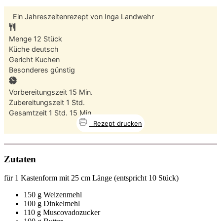
Ein Jahreszeitenrezept von
Inga Landwehr
Menge
12
Stück
Küche
deutsch
Gericht
Kuchen
Besonderes
günstig
Minuten
Vorbereitungszeit
15
Min.
Stunde
Zubereitungszeit
1
Std.
Stunde
Minuten
Gesamtzeit
1
Std.
15
Min.
Rezept drucken
Zutaten
für 1 Kastenform mit 25 cm Länge (entspricht 10 Stück)
150 g Weizenmehl
100 g Dinkelmehl
110 g Muscovadozucker