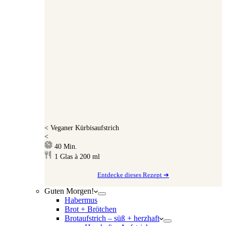
<
Veganer Kürbisaufstrich
<
Minuten
40
Min.
1
Glas à 200 ml
Entdecke dieses Rezept ➔
Guten Morgen!
Habermus
Brot + Brötchen
Brotaufstrich – süß + herzhaft