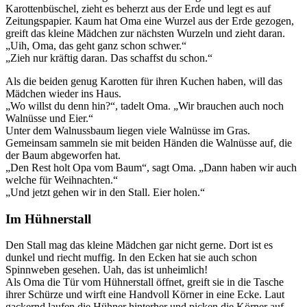
Karottenbüschel, zieht es beherzt aus der Erde und legt es auf
Zeitungspapier. Kaum hat Oma eine Wurzel aus der Erde gezogen,
greift das kleine Mädchen zur nächsten Wurzeln und zieht daran.
„Uih, Oma, das geht ganz schon schwer.“
„Zieh nur kräftig daran. Das schaffst du schon.“
Als die beiden genug Karotten für ihren Kuchen haben, will das
Mädchen wieder ins Haus.
„Wo willst du denn hin?“, tadelt Oma. „Wir brauchen auch noch
Walnüsse und Eier.“
Unter dem Walnussbaum liegen viele Walnüsse im Gras.
Gemeinsam sammeln sie mit beiden Händen die Walnüsse auf, die
der Baum abgeworfen hat.
„Den Rest holt Opa vom Baum“, sagt Oma. „Dann haben wir auch
welche für Weihnachten.“
„Und jetzt gehen wir in den Stall. Eier holen.“
Im Hühnerstall
Den Stall mag das kleine Mädchen gar nicht gerne. Dort ist es
dunkel und riecht muffig. In den Ecken hat sie auch schon
Spinnweben gesehen. Uah, das ist unheimlich!
Als Oma die Tür vom Hühnerstall öffnet, greift sie in die Tasche
ihrer Schürze und wirft eine Handvoll Körner in eine Ecke. Laut
gackernd laufen die Hühner hinterher und picken die Körner auf.